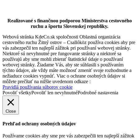
Thermal Tour
Realizované s finančnou podporou Ministerstva cestovného
ruchu a športu Slovenskej republiky.
Webová stránka KdeCo.sk spoločnosti Oblastná organizácia
99 km,
City tour
cestovného ruchu Žitný ostrov – Csallóköz používa cookies aby pre
vás zabezpečil ten najlepší zážitok pri používaní webovej stránky.
Niektoré sú nevyhnutné pre fungovanie stránky a niektoré sa
používajú aby sme mohli zbierať štatistické údaje o používaní
webovej stránky. Žiadame Vás, aby ste súhlasili s používaním
týchto údajov, ale vždy máte možnosť zmeniť svoje rozhodnutie a
nežiaduce cookies vypnúť. Viac o ochrane osobných údajov si
môžete prečítať na nižšie uvedenom odkaze :
Pravidlá používania súborov cookie
Povoliť všetky
Povoliť len nevyhnutné
Podrobné nastavenia
Close
Prehľad ochrany osobných údajov
Používame cookies aby sme pre vás zabezpečili ten najlepší zážitok