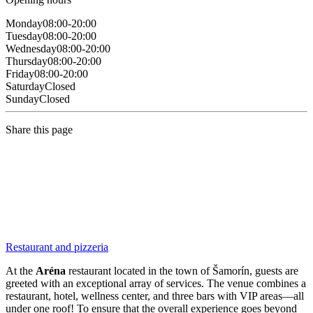
Monday
08:00-20:00
Tuesday
08:00-20:00
Wednesday
08:00-20:00
Thursday
08:00-20:00
Friday
08:00-20:00
Saturday
Closed
Sunday
Closed
Share this page
Restaurant and pizzeria
At the
Aréna
restaurant located in the town of Šamorín, guests are
greeted with an exceptional array of services. The venue combines a
restaurant, hotel, wellness center, and three bars with VIP areas—all
under one roof! To ensure that the overall experience goes beyond