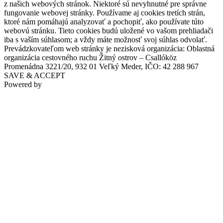
z našich webových stránok. Niektoré sú nevyhnutné pre správne
fungovanie webovej stránky. Používame aj cookies tretích strán,
ktoré nám pomáhajú analyzovať a pochopiť, ako používate túto
webovú stránku. Tieto cookies budú uložené vo vašom prehliadači
iba s vaším súhlasom; a vždy máte možnosť svoj súhlas odvolať.
Prevádzkovateľom web stránky je nezisková organizácia: Oblastná
organizácia cestovného ruchu Žitný ostrov – Csallóköz
Promenádna 3221/20, 932 01 Veľký Meder, IČO: 42 288 967
SAVE & ACCEPT
Powered by
Water tour on the Váh River