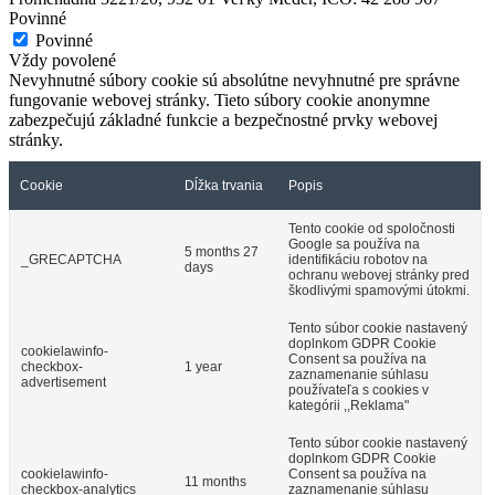
Povinné
Povinné
Vždy povolené
Nevyhnutné súbory cookie sú absolútne nevyhnutné pre správne
fungovanie webovej stránky. Tieto súbory cookie anonymne
zabezpečujú základné funkcie a bezpečnostné prvky webovej
stránky.
Cookie
Dĺžka trvania
Popis
Tento cookie od spoločnosti
Google sa používa na
5 months 27
_GRECAPTCHA
identifikáciu robotov na
days
ochranu webovej stránky pred
škodlivými spamovými útokmi.
Tento súbor cookie nastavený
doplnkom GDPR Cookie
cookielawinfo-
Consent sa používa na
checkbox-
1 year
zaznamenanie súhlasu
advertisement
používateľa s cookies v
kategórii ,,Reklama"
Tento súbor cookie nastavený
doplnkom GDPR Cookie
cookielawinfo-
Consent sa používa na
11 months
checkbox-analytics
zaznamenanie súhlasu