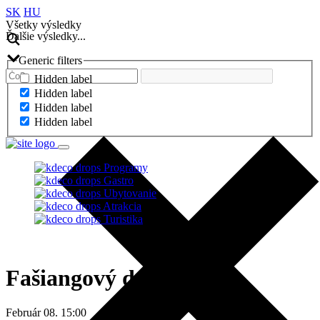
SK
HU
Všetky výsledky
Ďalšie výsledky...
Generic filters
Hidden label
Hidden label
Hidden label
Hidden label
Programy
Gastro
Ubytovanie
Atrakcia
Turistika
Fašiangový dom hier
Február 08. 15:00