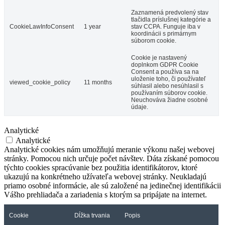
Zaznamená predvolený stav
tlačidla príslušnej kategórie a
CookieLawInfoConsent
1 year
stav CCPA. Funguje iba v
koordinácii s primárnym
súborom cookie.
Cookie je nastavený
doplnkom GDPR Cookie
Consent a používa sa na
uloženie toho, či používateľ
viewed_cookie_policy
11 months
súhlasil alebo nesúhlasil s
používaním súborov cookie.
Neuchováva žiadne osobné
údaje.
Analytické
Analytické
Analytické cookies nám umožňujú meranie výkonu našej webovej
stránky. Pomocou nich určuje počet návštev. Dáta získané pomocou
týchto cookies spracúvanie bez použitia identifikátorov, ktoré
ukazujú na konkrétneho užívateľa webovej stránky. Neukladajú
priamo osobné informácie, ale sú založené na jedinečnej identifikácii
Vášho prehliadača a zariadenia s ktorým sa pripájate na internet.
Cookie
Dĺžka trvania
Popis