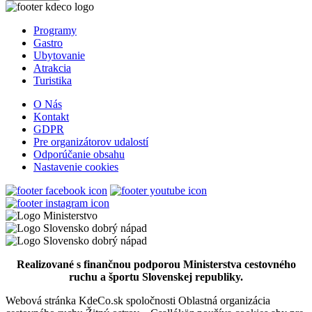
APANI
Programy
Gastro
Ubytovanie
Atrakcia
Šamorín
Turistika
Reštaurácia a pizzéria
O Nás
Kontakt
GDPR
Pre organizátorov udalostí
PLATZ Bistro & Bar
Odporúčanie obsahu
Nastavenie cookies
Dunajská Streda
Bar, pub a piváreň
Bistro a fast food
Realizované s finančnou podporou Ministerstva cestovného
ruchu a športu Slovenskej republiky.
Webová stránka KdeCo.sk spoločnosti Oblastná organizácia