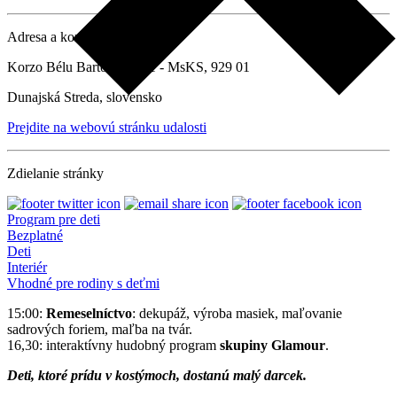
Adresa a kontaktné údaje
Korzo Bélu Bartóka 788/1 - MsKS, 929 01
Dunajská Streda, slovensko
Prejdite na webovú stránku udalosti
Zdielanie stránky
Program pre deti
Bezplatné
Deti
Interiér
Vhodné pre rodiny s deťmi
15:00:
Remeselníctvo
: dekupáž, výroba masiek, maľovanie
sadrových foriem, maľba na tvár.
16,30: interaktívny hudobný program
skupiny Glamour
.
Deti, ktoré prídu v kostýmoch, dostanú malý darcek.