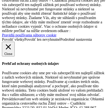
cestovného ruchu Žitný ostrov – Csallóköz používa cookies aby pre
vás zabezpečil ten najlepší zážitok pri používaní webovej stránky.
Niektoré sú nevyhnutné pre fungovanie stránky a niektoré sa
používajú aby sme mohli zbierať štatistické údaje o používaní
webovej stránky. Žiadame Vás, aby ste súhlasili s používaním
týchto údajov, ale vždy máte možnosť zmeniť svoje rozhodnutie a
nežiaduce cookies vypnúť. Viac o ochrane osobných údajov si
môžete prečítať na nižšie uvedenom odkaze :
Pravidlá používania súborov cookie
Povoliť všetky
Povoliť len nevyhnutné
Podrobné nastavenia
Close
Prehľad ochrany osobných údajov
Používame cookies aby sme pre vás zabezpečili ten najlepší zážitok
z našich webových stránok. Niektoré sú nevyhnutné pre správne
fungovanie webovej stránky. Používame aj cookies tretích strán,
ktoré nám pomáhajú analyzovať a pochopiť, ako používate túto
webovú stránku. Tieto cookies budú uložené vo vašom prehliadači
iba s vaším súhlasom; a vždy máte možnosť svoj súhlas odvolať.
Prevádzkovateľom web stránky je nezisková organizácia: Oblastná
organizácia cestovného ruchu Žitný ostrov – Csallóköz
Promenádna 3221/20, 932 01 Veľký Meder, IČO: 42 288 967