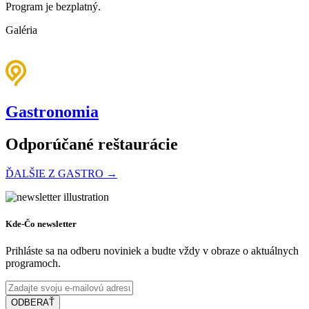
Program je bezplatný.
Galéria
Gastronomia
Odporúčané reštaurácie
ĎALŠIE Z GASTRO →
New York Coffee & Restaurant
Kde-Čo newsletter
Prihláste sa na odberu noviniek a budte vždy v obraze o aktuálnych
programoch.
Dunajská Streda
Cukráreň a kaviareň
Reštaurácia a pizzéria
ODBERAŤ