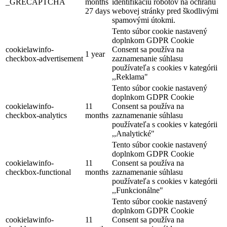
_GRECAPTCHA
months
identifikáciu robotov na ochranu
27 days
webovej stránky pred škodlivými
spamovými útokmi.
Tento súbor cookie nastavený
Cyklotúra Szigetköz-Žitný ostrov
doplnkom GDPR Cookie
cookielawinfo-
Consent sa používa na
1 year
checkbox-advertisement
zaznamenanie súhlasu
používateľa s cookies v kategórii
228 km,
Cyklovýlet
,,Reklama"
Tento súbor cookie nastavený
doplnkom GDPR Cookie
cookielawinfo-
11
Consent sa používa na
checkbox-analytics
months
zaznamenanie súhlasu
používateľa s cookies v kategórii
,,Analytické"
Tento súbor cookie nastavený
doplnkom GDPR Cookie
cookielawinfo-
11
Consent sa používa na
checkbox-functional
months
zaznamenanie súhlasu
používateľa s cookies v kategórii
,,Funkcionálne"
Tento súbor cookie nastavený
doplnkom GDPR Cookie
cookielawinfo-
11
Consent sa používa na