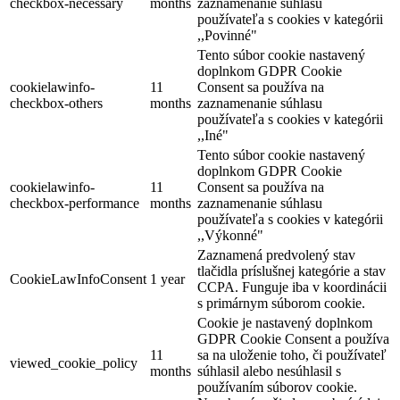
checkbox-necessary
months
zaznamenanie súhlasu
používateľa s cookies v kategórii
,,Povinné"
Tento súbor cookie nastavený
doplnkom GDPR Cookie
cookielawinfo-
11
Consent sa používa na
checkbox-others
months
zaznamenanie súhlasu
používateľa s cookies v kategórii
,,Iné"
Tento súbor cookie nastavený
doplnkom GDPR Cookie
cookielawinfo-
11
Consent sa používa na
checkbox-performance
months
zaznamenanie súhlasu
používateľa s cookies v kategórii
,,Výkonné"
Zaznamená predvolený stav
tlačidla príslušnej kategórie a stav
CookieLawInfoConsent
1 year
CCPA. Funguje iba v koordinácii
s primárnym súborom cookie.
Cookie je nastavený doplnkom
GDPR Cookie Consent a používa
11
sa na uloženie toho, či používateľ
viewed_cookie_policy
months
súhlasil alebo nesúhlasil s
používaním súborov cookie.