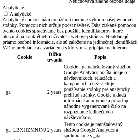
Neuchováva žiadne osobné údaje.
Analytické
Analytické
Analytické cookies nám umožňujú meranie výkonu našej webovej
stránky. Pomocou nich určuje počet návštev. Dáta získané pomocou
týchto cookies spracúvanie bez použitia identifikátorov, ktoré
ukazujú na konkrétneho užívateľa webovej stránky. Neukladajú
priamo osobné informácie, ale sú založené na jedinečnej identifikácii
Vášho prehliadača a zariadenia s ktorým sa pripájate na internet.
Dĺžka
Cookie
Popis
trvania
Cookie _ga nainštalovaný službou
Google Analytics počíta údaje o
návštevníkoch, reláciách a
kampaniach a tiež sleduje
používanie stránky pre analytický
_ga
2 years
prehľad stránky. Cookie ukladá
informácie anonymne a priraďuje
náhodne vygenerované číslo na
rozpoznanie jedinečných
návštevníkov.
Tento cookie je nainštalovaný
_ga_LBXHZMNJNJ
2 years
službou Google Analytics a
spolupracuje s _ga.