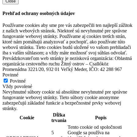
Close
Prehľad ochrany osobných údajov
Používame cookies aby sme pre vás zabezpečili ten najlepší zážitok
z našich webových stránok. Niektoré sú nevyhnutné pre správne
fungovanie webovej stránky. Používame aj cookies tretích strán,
ktoré nám pomáhajú analyzovať a pochopiť, ako používate túto
webovú stránku. Tieto cookies budú uložené vo vašom prehliadači
iba s vaším súhlasom; a vždy máte možnosť svoj súhlas odvolať.
Prevádzkovateľom web stránky je nezisková organizácia: Oblastná
organizácia cestovného ruchu Žitný ostrov – Csallóköz
Promenádna 3221/20, 932 01 Veľký Meder, IČO: 42 288 967
Povinné
Povinné
Vždy povolené
Nevyhnutné súbory cookie sú absolútne nevyhnutné pre správne
fungovanie webovej stránky. Tieto súbory cookie anonymne
zabezpečujú základné funkcie a bezpečnostné prvky webovej
stránky.
Dĺžka
Cookie
Popis
trvania
Tento cookie od spoločnosti
5
Google sa používa na