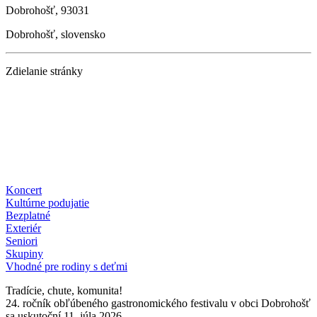
Dobrohošť, 93031
Dobrohošť, slovensko
Zdielanie stránky
Koncert
Kultúrne podujatie
Bezplatné
Exteriér
Seniori
Skupiny
Vhodné pre rodiny s deťmi
Tradície, chute, komunita!
24. ročník obľúbeného gastronomického festivalu v obci Dobrohošť
sa uskutoční 11. júla 2026.