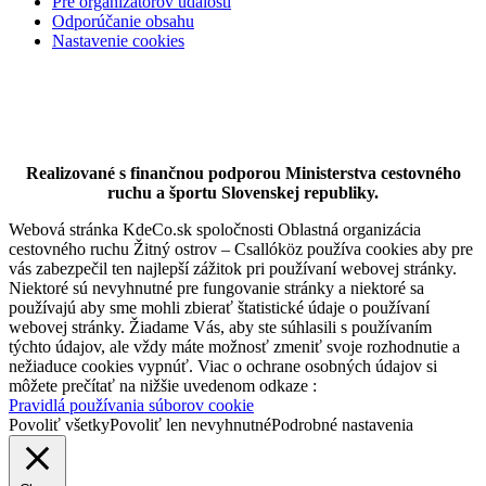
Pre organizátorov udalostí
Odporúčanie obsahu
Nastavenie cookies
Vodná túra na rieke Váh
Realizované s finančnou podporou Ministerstva cestovného
ruchu a športu Slovenskej republiky.
Webová stránka KdeCo.sk spoločnosti Oblastná organizácia
23 km,
Vodná túra
cestovného ruchu Žitný ostrov – Csallóköz používa cookies aby pre
vás zabezpečil ten najlepší zážitok pri používaní webovej stránky.
Niektoré sú nevyhnutné pre fungovanie stránky a niektoré sa
používajú aby sme mohli zbierať štatistické údaje o používaní
webovej stránky. Žiadame Vás, aby ste súhlasili s používaním
týchto údajov, ale vždy máte možnosť zmeniť svoje rozhodnutie a
nežiaduce cookies vypnúť. Viac o ochrane osobných údajov si
môžete prečítať na nižšie uvedenom odkaze :
Pravidlá používania súborov cookie
Povoliť všetky
Povoliť len nevyhnutné
Podrobné nastavenia