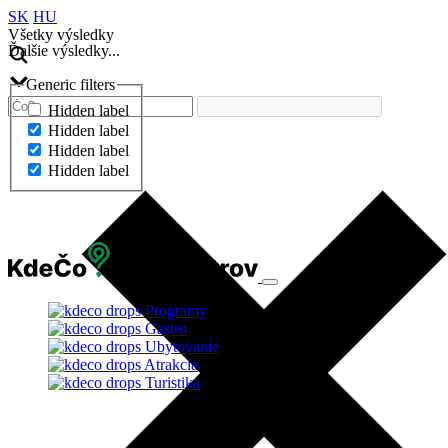
SK
HU
Všetky výsledky
Ďalšie výsledky...
Generic filters
Hidden label
Hidden label
Hidden label
Hidden label
Ďalšie výsledky...
Programy
Gastro
Ubytovanie
Atrakcia
Turistika