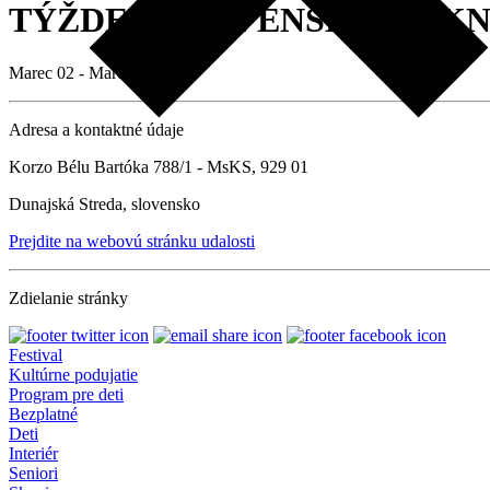
TÝŽDEŇ SLOVENSKÝCH KNI
Marec 02 - Marec 06
Adresa a kontaktné údaje
Korzo Bélu Bartóka 788/1 - MsKS, 929 01
Dunajská Streda, slovensko
Prejdite na webovú stránku udalosti
Zdielanie stránky
Festival
Kultúrne podujatie
Program pre deti
Bezplatné
Deti
Interiér
Seniori