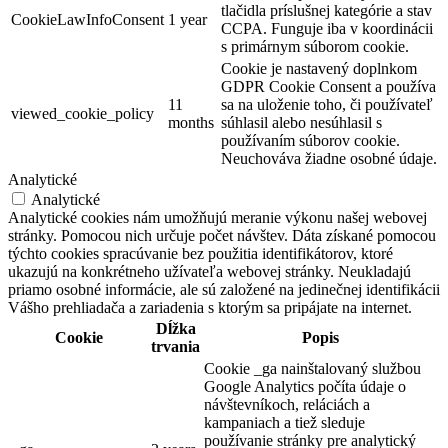
tlačidla príslušnej kategórie a stav
CookieLawInfoConsent
1 year
CCPA. Funguje iba v koordinácii
s primárnym súborom cookie.
Cookie je nastavený doplnkom
GDPR Cookie Consent a používa
11
sa na uloženie toho, či používateľ
viewed_cookie_policy
months
súhlasil alebo nesúhlasil s
používaním súborov cookie.
Neuchováva žiadne osobné údaje.
Analytické
Analytické
Analytické cookies nám umožňujú meranie výkonu našej webovej
stránky. Pomocou nich určuje počet návštev. Dáta získané pomocou
týchto cookies spracúvanie bez použitia identifikátorov, ktoré
ukazujú na konkrétneho užívateľa webovej stránky. Neukladajú
priamo osobné informácie, ale sú založené na jedinečnej identifikácii
Vášho prehliadača a zariadenia s ktorým sa pripájate na internet.
Dĺžka
Cookie
Popis
trvania
Cookie _ga nainštalovaný službou
Google Analytics počíta údaje o
návštevníkoch, reláciách a
kampaniach a tiež sleduje
používanie stránky pre analytický