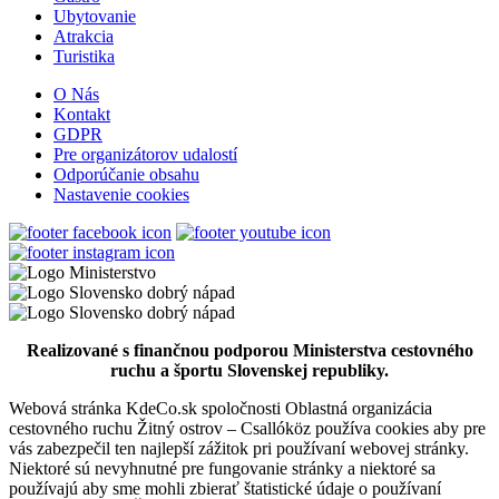
Ubytovanie
Atrakcia
Dunajská Streda
Turistika
Turistické atrakcie
O Nás
Kontakt
GDPR
Pre organizátorov udalostí
Turistické informačné centrum v Dunajskej Strede
Odporúčanie obsahu
Nastavenie cookies
Dunajská Streda
Turistické atrakcie
Vodný kolový mlyn a skanzen v Jelke
Realizované s finančnou podporou Ministerstva cestovného
ruchu a športu Slovenskej republiky.
Webová stránka KdeCo.sk spoločnosti Oblastná organizácia
Jelka
cestovného ruchu Žitný ostrov – Csallóköz používa cookies aby pre
vás zabezpečil ten najlepší zážitok pri používaní webovej stránky.
Múzeá a galérie
Turistické atrakcie
Niektoré sú nevyhnutné pre fungovanie stránky a niektoré sa
používajú aby sme mohli zbierať štatistické údaje o používaní