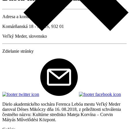
Adresa a kontaktné údaje
Komárňanská 18 - MsKS, 932 01
Veľký Meder, slovensko
Zdielanie stránky
Dielo akademického sochára Ferenca Lebóa mestu Veľký Meder
daroval Dénes Mikóczy dňa 16. 08.2018, z príležitosti schválenia
čestného názvu: Kultúrne stredisko Mateja Korvína – Corvin
Mátyás Művelődési Központ.