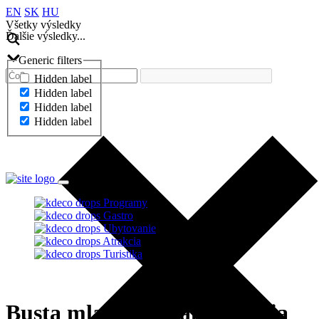
EN
SK
HU
Všetky výsledky
Ďalšie výsledky...
Generic filters
Hidden label
Hidden label
Hidden label
Hidden label
Ďalšie výsledky...
Programy
Gastro
Ubytovanie
Atrakcia
Turistika
Busta mladého kráľa Mateja