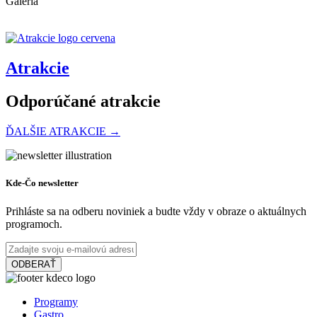
Galéria
Atrakcie
Odporúčané atrakcie
ĎALŠIE ATRAKCIE →
Vermesova vila
Kde-Čo newsletter
Prihláste sa na odberu noviniek a budte vždy v obraze o aktuálnych
programoch.
Dunajská Streda
Múzeá a galérie
ODBERAŤ
Thermalpark Dunajská Streda
Programy
Gastro