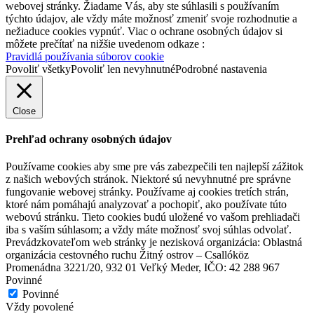
webovej stránky. Žiadame Vás, aby ste súhlasili s používaním
Slovakia Ring
týchto údajov, ale vždy máte možnosť zmeniť svoje rozhodnutie a
nežiaduce cookies vypnúť. Viac o ochrane osobných údajov si
môžete prečítať na nižšie uvedenom odkaze :
Pravidlá používania súborov cookie
Orechová Potôň
Povoliť všetky
Povoliť len nevyhnutné
Podrobné nastavenia
Turistické atrakcie
Close
Prehľad ochrany osobných údajov
Používame cookies aby sme pre vás zabezpečili ten najlepší zážitok
z našich webových stránok. Niektoré sú nevyhnutné pre správne
fungovanie webovej stránky. Používame aj cookies tretích strán,
ktoré nám pomáhajú analyzovať a pochopiť, ako používate túto
webovú stránku. Tieto cookies budú uložené vo vašom prehliadači
iba s vaším súhlasom; a vždy máte možnosť svoj súhlas odvolať.
Prevádzkovateľom web stránky je nezisková organizácia: Oblastná
organizácia cestovného ruchu Žitný ostrov – Csallóköz
Promenádna 3221/20, 932 01 Veľký Meder, IČO: 42 288 967
Povinné
Povinné
Vždy povolené