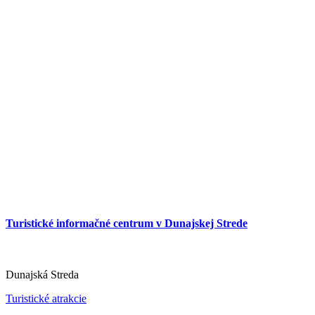
Slovakia Ring
Turistické informačné centrum v Dunajskej Strede
Orechová Potôň
Turistické atrakcie
Dunajská Streda
Turistické atrakcie