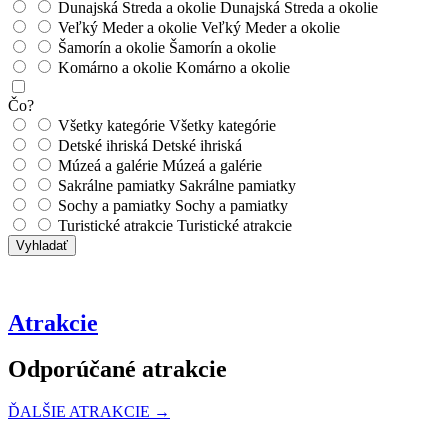
Dunajská Streda a okolie
Dunajská Streda a okolie
Veľký Meder a okolie
Veľký Meder a okolie
Šamorín a okolie
Šamorín a okolie
Komárno a okolie
Komárno a okolie
Čo?
Všetky kategórie
Všetky kategórie
Detské ihriská
Detské ihriská
Múzeá a galérie
Múzeá a galérie
Sakrálne pamiatky
Sakrálne pamiatky
Sochy a pamiatky
Sochy a pamiatky
Turistické atrakcie
Turistické atrakcie
Vyhladať
Atrakcie
Odporúčané atrakcie
ĎALŠIE ATRAKCIE →