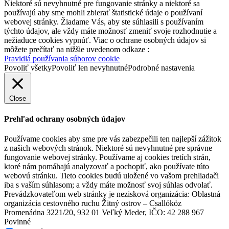
Niektoré sú nevyhnutné pre fungovanie stránky a niektoré sa
používajú aby sme mohli zbierať štatistické údaje o používaní
webovej stránky. Žiadame Vás, aby ste súhlasili s používaním
týchto údajov, ale vždy máte možnosť zmeniť svoje rozhodnutie a
nežiaduce cookies vypnúť. Viac o ochrane osobných údajov si
môžete prečítať na nižšie uvedenom odkaze :
Pravidlá používania súborov cookie
Povoliť všetky
Povoliť len nevyhnutné
Podrobné nastavenia
Close
Prehľad ochrany osobných údajov
Používame cookies aby sme pre vás zabezpečili ten najlepší zážitok
z našich webových stránok. Niektoré sú nevyhnutné pre správne
fungovanie webovej stránky. Používame aj cookies tretích strán,
ktoré nám pomáhajú analyzovať a pochopiť, ako používate túto
webovú stránku. Tieto cookies budú uložené vo vašom prehliadači
iba s vaším súhlasom; a vždy máte možnosť svoj súhlas odvolať.
Prevádzkovateľom web stránky je nezisková organizácia: Oblastná
organizácia cestovného ruchu Žitný ostrov – Csallóköz
Promenádna 3221/20, 932 01 Veľký Meder, IČO: 42 288 967
Povinné