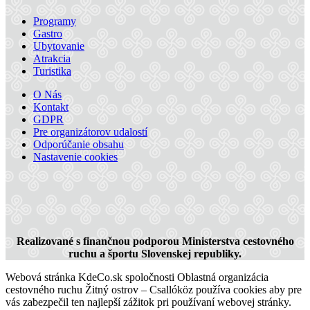
Programy
Gastro
Ubytovanie
Atrakcia
Turistika
O Nás
Kontakt
GDPR
Pre organizátorov udalostí
Odporúčanie obsahu
Vodný kolový mlyn a skanzen v Jelke
Nastavenie cookies
Jelka
Múzeá a galérie
Turistické atrakcie
Realizované s finančnou podporou Ministerstva cestovného
ruchu a športu Slovenskej republiky.
Webová stránka KdeCo.sk spoločnosti Oblastná organizácia
cestovného ruchu Žitný ostrov – Csallóköz používa cookies aby pre
vás zabezpečil ten najlepší zážitok pri používaní webovej stránky.