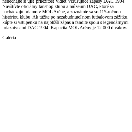
nenechajte si ujsť príležitosť vidieť vzrušujúce zápasy DAC 1904.
Navštívte oficiálny fanshop klubu a múzeum DAC, ktoré sa
nachádzajú priamo v MOL Aréne, a zoznámte sa so 115-ročnou
históriou klubu. Ak túžite po nezabudnuteľnom futbalovom zážitku,
kúpte si vstupenku na najbližší zápas a fandite spolu s legendárnymi
priaznivcami DAC 1904. Kapacita MOL Arény je 12 000 divákov.
Galéria