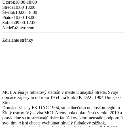
Utorok
10:00-18:00
Streda
10:00-18:00
Štvrtok
10:00-18:00
Piatok
10:00-18:00
Sobota
09:00-12:00
Nedeľa
Zatvorené
Zdielanie stránky
MOL Aréna je futbalový štadión v meste Dunajská Streda. Svoje
domáce zápasy tu od roku 1954 hrá klub FK DAC 1904 Dunajská
Streda.
Domáce zápasy FK DAC 1904, sú jedinečnou udalosťou regiónu
Žitný ostrov. Výstavba MOL Arény bola dokončená v roku 2019 a
pravidelne sa tu stretávajú tisíce fanúšikov, ktorí neustále podporujú
svoj tím. Ak si chcete vychutnať skvelý futbalový zážitok,