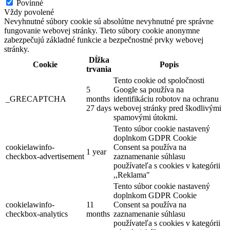
Povinné
Vždy povolené
Nevyhnutné súbory cookie sú absolútne nevyhnutné pre správne
Thermalpark Dunajská Streda
fungovanie webovej stránky. Tieto súbory cookie anonymne
zabezpečujú základné funkcie a bezpečnostné prvky webovej
stránky.
Dĺžka
Cookie
Popis
Dunajská Streda
trvania
Tento cookie od spoločnosti
Turistické atrakcie
5
Google sa používa na
_GRECAPTCHA
months
identifikáciu robotov na ochranu
27 days
webovej stránky pred škodlivými
spamovými útokmi.
Tento súbor cookie nastavený
doplnkom GDPR Cookie
cookielawinfo-
Consent sa používa na
1 year
checkbox-advertisement
zaznamenanie súhlasu
používateľa s cookies v kategórii
,,Reklama"
Tento súbor cookie nastavený
doplnkom GDPR Cookie
cookielawinfo-
11
Consent sa používa na
checkbox-analytics
months
zaznamenanie súhlasu
používateľa s cookies v kategórii