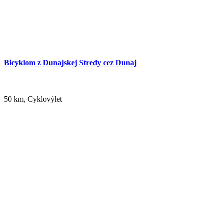
Bicyklom z Dunajskej Stredy cez Dunaj
50 km, Cyklovýlet