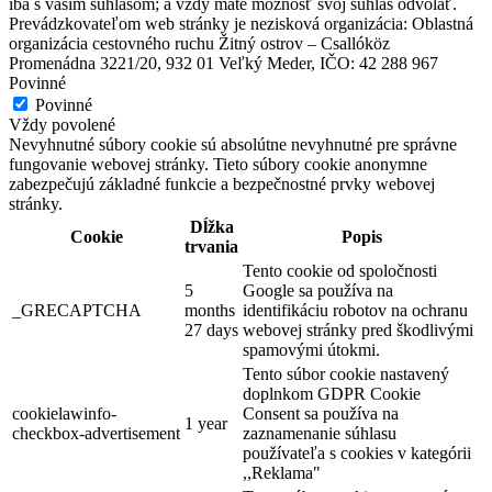
iba s vaším súhlasom; a vždy máte možnosť svoj súhlas odvolať.
Prevádzkovateľom web stránky je nezisková organizácia: Oblastná
organizácia cestovného ruchu Žitný ostrov – Csallóköz
Promenádna 3221/20, 932 01 Veľký Meder, IČO: 42 288 967
Povinné
Povinné
Vždy povolené
Nevyhnutné súbory cookie sú absolútne nevyhnutné pre správne
fungovanie webovej stránky. Tieto súbory cookie anonymne
zabezpečujú základné funkcie a bezpečnostné prvky webovej
stránky.
Dĺžka
Cookie
Popis
trvania
Tento cookie od spoločnosti
5
Google sa používa na
_GRECAPTCHA
months
identifikáciu robotov na ochranu
27 days
webovej stránky pred škodlivými
spamovými útokmi.
Tento súbor cookie nastavený
doplnkom GDPR Cookie
cookielawinfo-
Consent sa používa na
1 year
checkbox-advertisement
zaznamenanie súhlasu
používateľa s cookies v kategórii
,,Reklama"