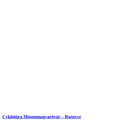
Vodná túra na rieke Váh
23 km,
Vodná túra
Cyklotúra Mosonmagyaróvár – Rusovce