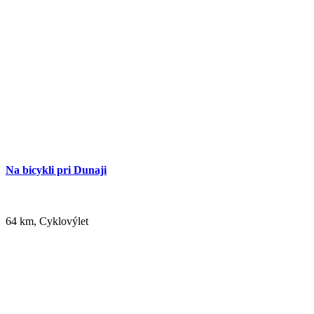
Na bicykli pri Dunaji
64 km, Cyklovýlet