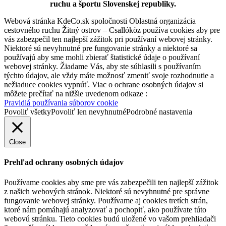
ruchu a športu Slovenskej republiky.
Webová stránka KdeCo.sk spoločnosti Oblastná organizácia
cestovného ruchu Žitný ostrov – Csallóköz používa cookies aby pre
vás zabezpečil ten najlepší zážitok pri používaní webovej stránky.
Niektoré sú nevyhnutné pre fungovanie stránky a niektoré sa
používajú aby sme mohli zbierať štatistické údaje o používaní
webovej stránky. Žiadame Vás, aby ste súhlasili s používaním
týchto údajov, ale vždy máte možnosť zmeniť svoje rozhodnutie a
nežiaduce cookies vypnúť. Viac o ochrane osobných údajov si
môžete prečítať na nižšie uvedenom odkaze :
Pravidlá používania súborov cookie
Povoliť všetky
Povoliť len nevyhnutné
Podrobné nastavenia
Close
Prehľad ochrany osobných údajov
Používame cookies aby sme pre vás zabezpečili ten najlepší zážitok
z našich webových stránok. Niektoré sú nevyhnutné pre správne
fungovanie webovej stránky. Používame aj cookies tretích strán,
ktoré nám pomáhajú analyzovať a pochopiť, ako používate túto
webovú stránku. Tieto cookies budú uložené vo vašom prehliadači