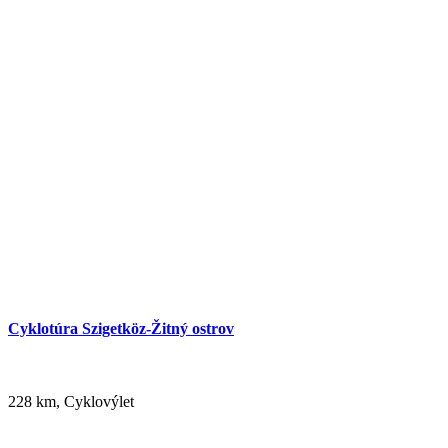
Na bicykli pri Dunaji
64 km,
Cyklovýlet
Cyklotúra Szigetköz-Žitný ostrov
228 km, Cyklovýlet