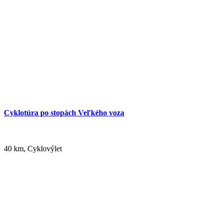
Cyklotúra Szigetköz-Žitný ostrov
Cyklotúra po stopách Veľkého voza
228 km,
Cyklovýlet
40 km, Cyklovýlet