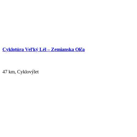
Cyklotúra Veľký Lél – Zemianska Olča
47 km, Cyklovýlet