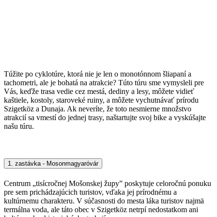
Túžite po cyklotúre, ktorá nie je len o monotónnom šliapaní a
tachometri, ale je bohatá na atrakcie? Túto túru sme vymysleli pre
Vás, keďže trasa vedie cez mestá, dediny a lesy, môžete vidieť
kaštiele, kostoly, staroveké ruiny, a môžete vychutnávať prírodu
Szigetköz a Dunaja. Ak neveríte, že toto nesmierne množstvo
atrakcií sa vmestí do jednej trasy, naštartujte svoj bike a vyskúšajte
našu túru.
1. zastávka - Mosonmagyaróvár
Centrum „tisícročnej Mošonskej župy” poskytuje celoročnú ponuku
pre sem prichádzajúcich turistov, vďaka jej prírodnému a
kultúrnemu charakteru. V súčasnosti do mesta láka turistov najmä
termálna voda, ale táto obec v Szigetköz netrpí nedostatkom ani