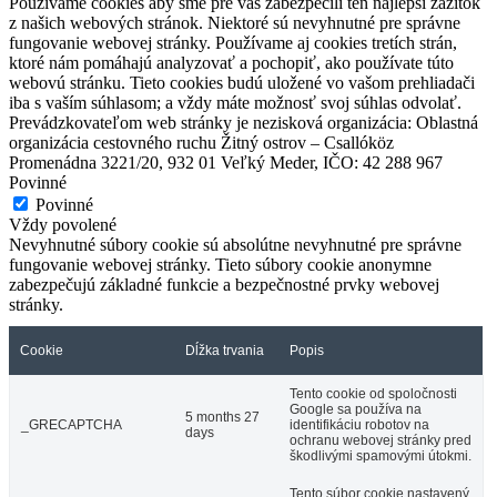
Používame cookies aby sme pre vás zabezpečili ten najlepší zážitok
z našich webových stránok. Niektoré sú nevyhnutné pre správne
fungovanie webovej stránky. Používame aj cookies tretích strán,
ktoré nám pomáhajú analyzovať a pochopiť, ako používate túto
webovú stránku. Tieto cookies budú uložené vo vašom prehliadači
iba s vaším súhlasom; a vždy máte možnosť svoj súhlas odvolať.
Prevádzkovateľom web stránky je nezisková organizácia: Oblastná
organizácia cestovného ruchu Žitný ostrov – Csallóköz
Promenádna 3221/20, 932 01 Veľký Meder, IČO: 42 288 967
Povinné
Povinné
Vždy povolené
Nevyhnutné súbory cookie sú absolútne nevyhnutné pre správne
fungovanie webovej stránky. Tieto súbory cookie anonymne
zabezpečujú základné funkcie a bezpečnostné prvky webovej
stránky.
Cookie
Dĺžka trvania
Popis
Tento cookie od spoločnosti
Google sa používa na
5 months 27
_GRECAPTCHA
identifikáciu robotov na
days
ochranu webovej stránky pred
Hotel Thermalpark***
škodlivými spamovými útokmi.
Tento súbor cookie nastavený