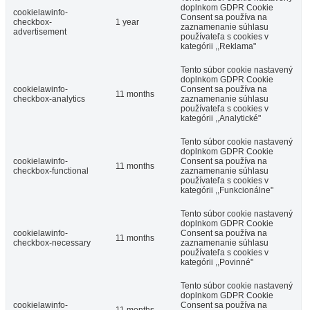
doplnkom GDPR Cookie
cookielawinfo-
Consent sa používa na
Dunajská Streda
checkbox-
1 year
zaznamenanie súhlasu
advertisement
používateľa s cookies v
Hotel
kategórii ,,Reklama"
Tento súbor cookie nastavený
doplnkom GDPR Cookie
cookielawinfo-
Consent sa používa na
11 months
checkbox-analytics
zaznamenanie súhlasu
používateľa s cookies v
kategórii ,,Analytické"
Tento súbor cookie nastavený
doplnkom GDPR Cookie
cookielawinfo-
Consent sa používa na
11 months
checkbox-functional
zaznamenanie súhlasu
používateľa s cookies v
kategórii ,,Funkcionálne"
Tento súbor cookie nastavený
doplnkom GDPR Cookie
cookielawinfo-
Consent sa používa na
11 months
checkbox-necessary
zaznamenanie súhlasu
používateľa s cookies v
kategórii ,,Povinné"
Tento súbor cookie nastavený
doplnkom GDPR Cookie
cookielawinfo-
Consent sa používa na