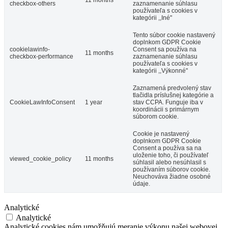
11 months
checkbox-others
zaznamenanie súhlasu
používateľa s cookies v
kategórii ,,Iné"
Tento súbor cookie nastavený
doplnkom GDPR Cookie
cookielawinfo-
Consent sa používa na
11 months
checkbox-performance
zaznamenanie súhlasu
používateľa s cookies v
kategórii ,,Výkonné"
Zaznamená predvolený stav
Art Hotel Kaštieľ
tlačidla príslušnej kategórie a
CookieLawInfoConsent
1 year
stav CCPA. Funguje iba v
koordinácii s primárnym
súborom cookie.
Tomášov
Cookie je nastavený
doplnkom GDPR Cookie
Hotel
Consent a používa sa na
uloženie toho, či používateľ
viewed_cookie_policy
11 months
súhlasil alebo nesúhlasil s
používaním súborov cookie.
Neuchováva žiadne osobné
údaje.
Analytické
Analytické
Analytické cookies nám umožňujú meranie výkonu našej webovej