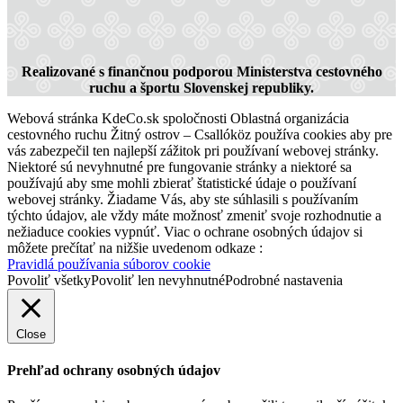
Realizované s finančnou podporou Ministerstva cestovného
ruchu a športu Slovenskej republiky.
Hotel Legend
Webová stránka KdeCo.sk spoločnosti Oblastná organizácia
cestovného ruchu Žitný ostrov – Csallóköz používa cookies aby pre
vás zabezpečil ten najlepší zážitok pri používaní webovej stránky.
Niektoré sú nevyhnutné pre fungovanie stránky a niektoré sa
Dunajská Streda
používajú aby sme mohli zbierať štatistické údaje o používaní
webovej stránky. Žiadame Vás, aby ste súhlasili s používaním
Hotel
týchto údajov, ale vždy máte možnosť zmeniť svoje rozhodnutie a
nežiaduce cookies vypnúť. Viac o ochrane osobných údajov si
môžete prečítať na nižšie uvedenom odkaze :
Pravidlá používania súborov cookie
Povoliť všetky
Povoliť len nevyhnutné
Podrobné nastavenia
Close
Prehľad ochrany osobných údajov