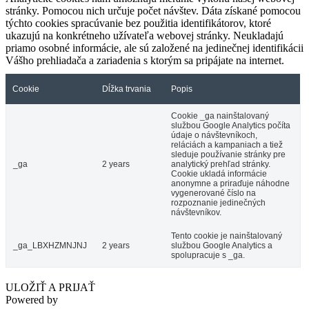
stránky. Pomocou nich určuje počet návštev. Dáta získané pomocou
týchto cookies spracúvanie bez použitia identifikátorov, ktoré
ukazujú na konkrétneho užívateľa webovej stránky. Neukladajú
priamo osobné informácie, ale sú založené na jedinečnej identifikácii
Vášho prehliadača a zariadenia s ktorým sa pripájate na internet.
Cookie
Dĺžka trvania
Popis
Cookie _ga nainštalovaný
službou Google Analytics počíta
údaje o návštevníkoch,
reláciách a kampaniach a tiež
sleduje používanie stránky pre
_ga
2 years
analytický prehľad stránky.
Cookie ukladá informácie
anonymne a priraďuje náhodne
vygenerované číslo na
rozpoznanie jedinečných
návštevníkov.
Tento cookie je nainštalovaný
_ga_LBXHZMNJNJ
2 years
službou Google Analytics a
spolupracuje s _ga.
ULOŽIŤ A PRIJAŤ
Powered by