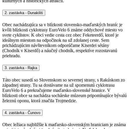
kultúrnych a historických atrakcií.
2. zastávka - Dunakiliti
Obec nachádzajúca sa v blízkosti slovensko-maďarských hraníc je
kvôli blízkosti cyklotrasy EuroVelo 6 známe oddychové miesto vo
svete cyklistov. K obci vedie cesta cez obec Feketeerdő, ktoré je
ideálnym miestom na odpočinok na už zdolanej ceste. Sem
prichádzajúcim návštevníkom odporúčame Kiserdei sétány
(Chodník v Kiserdő) a náučný chodník, respektíve rozostavanú
priehradu.
3. zastávka - Rajka
Táto obec susedí so Slovenskom so severnej strany, s Rakúskom zo
západnej strany. Tu sa dostávame na už spomenutú cyklotrasu
EuroVelo 6 a prekračujeme maďarsko-slovenské hranice. V
blízkosti obce sa nachádza sochárske múzeum pripomínajúce bývalú
železnú oponu, ktorá značila Trojmedzie.
4. zastávka - Čunovo
Obec ležiaca najbližšie k maďarsko-slovenským hraniciam je známa