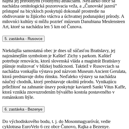
najmä jej prírodnými (vodnými) atrakciami. Neďaleko obce sa
nachádza ornitologická pozorovacia veža, a „Čunovské jazerá”
prístupné na bicykloch poskytujú dokonalé prostredie na
obdivovanie tu žijúceho vtáctva a úchvatnej podunajskej prírody. A
milovníci kultúry si môžu pozrieť múzeum Danubiana Meulensteen
Art, ktoré sa nachádza len 5 km od Čunova.
5. zastávka - Rusovce
Niekdajšia samostatná obec je dnes už súčasťou Bratislavy, jej
najznámejším symbolom je Kaštieľ Zichy s parkom. Kaštieľ
potrebuje renováciu, ktorú slovenská vláda a magistrát Bratislavy
plánuje realizovať v blízkej budúcnosti. Taktiež v Rusovciach sa
nachádza vonkajšia výstava pod názvom Museum Ancient Gerulata,
ktorá predstavuje dobu rímsku. Neďaleko výstavy sa nachádza
náučný chodník, ktorý predstavuje okolitú prírodu. Vynikajúcu
príležitosť na zahnanie únavy poskytuje kaviareň Sankt Vitus Kaffe,
ktorá vznikla znovuzrodením bývalého kostola postaveného v
románskom štýle.
6. zastávka - Bezenye
Do východiskového bodu, t. j. do Mosonmagyaróvár, vedie
cyklotrasa EuroVelo 6 cez obce Čunovo, Rajka a Bezenye.