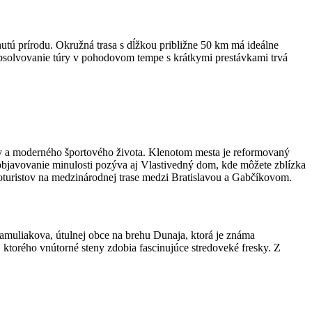
utú prírodu. Okružná trasa s dĺžkou približne 50 km má ideálne
Absolvovanie túry v pohodovom tempe s krátkymi prestávkami trvá
éry a moderného športového života. Klenotom mesta je reformovaný
 objavovanie minulosti pozýva aj Vlastivedný dom, kde môžete zblízka
oturistov na medzinárodnej trase medzi Bratislavou a Gabčíkovom.
muliakova, útulnej obce na brehu Dunaja, ktorá je známa
ktorého vnútorné steny zdobia fascinujúce stredoveké fresky. Z