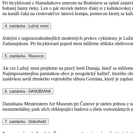
Pri bicyklovaní z Hamuliakova smerom na Bratislavu sa oplatí zasta
bohatej fauny rieky. Len o pár stoviek metrov ďalej si z kalinkovs
na kanáli čaká na cestovateľov lanová kompa, pomocou ktorej sa každ
4. zastávka - Lužný most
Jedným z najpozoruhodnejších moderných prvkov cyklotrasy je Lužn
Zadunajskom. Pri bicyklovaní popod most môžeme zblízka obdivovať 
5. zastávka - Rusovce
Ak cez Lužný most prejdeme na pravý breh Dunaja, hneď sa môžeme n
Najimpozantnejšou pamiatkou obce je neogotický kaštieľ, ktorého obr
zastávkou areál rímskeho vojenského tábora Gerulata, ktorý je za
6. zastávka - DANUBIANA
Danubiana Meulensteen Art Museum pri Čunove je nielen jednou z naj
monumentálny park sôch obklopujúci budovu a diela svetoznámych u
7. zastávka - Dobrohošť