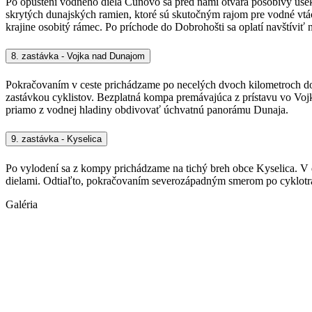
Po opustení vodného diela Čunovo sa pred nami otvára pôsobivý úsek n
skrytých dunajských ramien, ktoré sú skutočným rajom pre vodné vtá
krajine osobitý rámec. Po príchode do Dobrohošti sa oplatí navštíviť n
8. zastávka - Vojka nad Dunajom
Pokračovaním v ceste prichádzame po necelých dvoch kilometroch d
zastávkou cyklistov. Bezplatná kompa premávajúca z prístavu vo Voj
priamo z vodnej hladiny obdivovať úchvatnú panorámu Dunaja.
9. zastávka - Kyselica
Po vylodení sa z kompy prichádzame na tichý breh obce Kyselica. V d
dielami. Odtiaľto, pokračovaním severozápadným smerom po cyklotr
Galéria