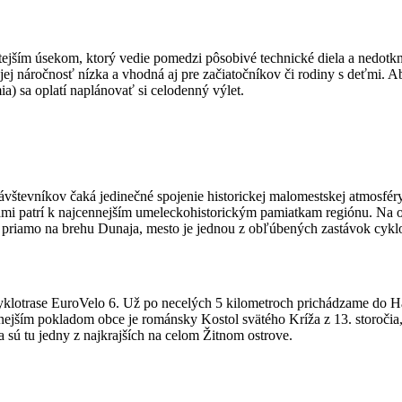
itejším úsekom, ktorý vedie pomedzi pôsobivé technické diela a nedotkn
ej náročnosť nízka a vhodná aj pre začiatočníkov či rodiny s deťmi. 
a) sa oplatí naplánovať si celodenný výlet.
návštevníkov čaká jedinečné spojenie historickej malomestskej atmosf
skami patrí k najcennejším umeleckohistorickým pamiatkam regiónu. Na
í priamo na brehu Dunaja, mesto je jednou z obľúbených zastávok cykl
lotrase EuroVelo 6. Už po necelých 5 kilometroch prichádzame do Ha
jším pokladom obce je románsky Kostol svätého Kríža z 13. storočia, 
 sú tu jedny z najkrajších na celom Žitnom ostrove.