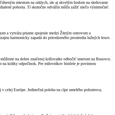
 obľúbeným miestom na oddych, ale aj skvelým bodom na sledovanie
dialené pohoria. Tí skutočne odvážni môžu zažiť niečo výnimočné:
jom a vytvára priame spojenie medzi Žitným ostrovom a
ajnu harmonicky zapadá do prirodzeného prostredia lužných lesov.
ch môžeme na dobre značenej križovatke odbočiť smerom na Rusovce.
m na krátky odpočinok. Pre milovníkov histórie je povinnou
 v celej Európe. Jedinečná poloha na cípe umelého polostrova,