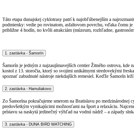
Táto etapa dunajskej cyklotrasy patrí k najobľúbenejším a najrozman
podmienky: vedie po rovinatom, asfaltovom povrchu, vďaka čomu je j
približne 4 hodín, no kvôli atrakciám (múzeum, rozhľadne, gastronómi
1. zastávka - Šamorín
Šamorín je jedným z najzaujímavejších centier Žitného ostrova, kde 
kostol z 13. storočia, ktorý so svojimi unikátnymi stredovekými fre
spoznať zabudnuté nástroje niekdajších remesiel. Keďže Šamorín lež
2. zastávka - Hamuliakovo
Zo Šamorína pokračujeme smerom na Bratislavu po medzinárodnej cyk
predovšetkým vynikajúcimi možnosťami na šport a relaxáciu. Najcenne
prístavu sa naskytá jedinečný výhľad na vodnú nádrž – a západy slnka
3. zastávka - DUNA BIRD WATCHING