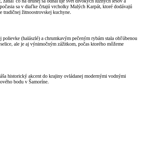
, zatiaľ čo na druhej sa odhaľuje svet divokých lužných lesov a
očasia sa v diaľke črtajú vrcholky Malých Karpát, ktoré dodávajú
te tradičnej žitnoostrovskej kuchyne.
ej polievke (halászlé) a chrumkavým pečeným rybám stala obľúbenou
yselice, ale je aj výnimočným zážitkom, počas ktorého môžeme
vnáša historický akcent do krajiny ovládanej modernými vodnými
kového bodu v Šamoríne.