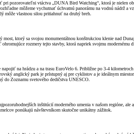
viť pri pozorovateľni vtáctva „DUNA Bird Watching“, ktorá je nielen
kej rozhľadne môžeme vychutnať úchvatnú panorámu na vodnú nádrž a vz
ý môže vlastnou silou pritiahnuť na druhý breh.
ý most, ktorý sa svojou monumentálnou konštrukciou klenie nad Duna
ohromujúce rozmery tejto stavby, ktorá napriek svojmu modernému diz
apojiť na hrádzu a na trasu EuroVelo 6. Približne po 3-4 kilometro
ovský anglický park je prístupný aj pre cyklistov a je ideálnym miesto
písaný do Zoznamu svetového dedičstva UNESCO.
pozoruhodnejších inštitúcií moderného umenia v našom regióne, ale aj
melcov ponúkajú návštevníkom skutočne unikátny zážitok.