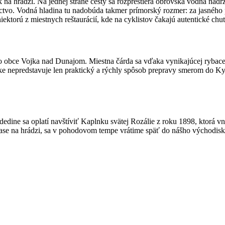
a hrádzi. Na jednej strane cesty sa rozprestiera obrovská vodná nádrž
ctvo. Vodná hladina tu nadobúda takmer prímorský rozmer: za jasného p
iektorú z miestnych reštaurácií, kde na cyklistov čakajú autentické chu
o obce Vojka nad Dunajom. Miestna čárda sa vďaka vynikajúcej rybac
ke nepredstavuje len praktický a rýchly spôsob prepravy smerom do K
edine sa oplatí navštíviť Kaplnku svätej Rozálie z roku 1898, ktorá 
ase na hrádzi, sa v pohodovom tempe vrátime späť do nášho východis