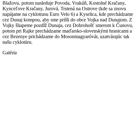
Blažovu, potom nasleduje Povoda, Vrakúň, Kostolné Kračany,
Kynceľove Kračany, Jurová, Trstená na Ostrove (kde sa znovu
napájame na cyklotrasu Euro Velo 6) a Kyselica, kde prechádzame
cez Dunaj kompou, aby sme prišli do obce Vojka nad Dunajom. Z
Vojky šliapeme pozdĺž Dunaja, cez Dobrohošť smerom k Čunovu,
potom pri Rajke prechádzame maďarsko-slovenskými hranicami a
cez Bezenye prichádzame do Mosonmagyaróvár, uzatvárajúc tak
našu cyklotúru.
Galéria