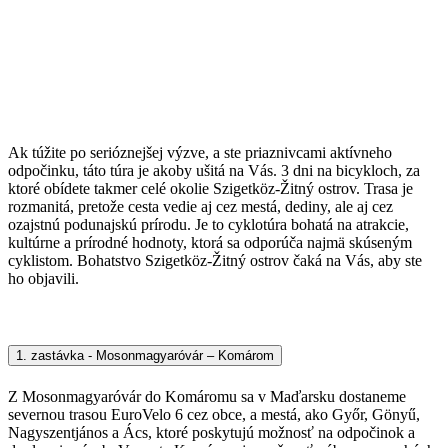
Ak túžite po serióznejšej výzve, a ste priaznivcami aktívneho
odpočinku, táto túra je akoby ušitá na Vás. 3 dni na bicykloch, za
ktoré obídete takmer celé okolie Szigetköz-Žitný ostrov. Trasa je
rozmanitá, pretože cesta vedie aj cez mestá, dediny, ale aj cez
ozajstnú podunajskú prírodu. Je to cyklotúra bohatá na atrakcie,
kultúrne a prírodné hodnoty, ktorá sa odporúča najmä skúseným
cyklistom. Bohatstvo Szigetköz-Žitný ostrov čaká na Vás, aby ste
ho objavili.
1. zastávka - Mosonmagyaróvár – Komárom
Z Mosonmagyaróvár do Komáromu sa v Maďarsku dostaneme
severnou trasou EuroVelo 6 cez obce, a mestá, ako Győr, Gönyű,
Nagyszentjános a Ács, ktoré poskytujú možnosť na odpočinok a