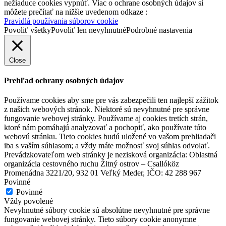
nežiaduce cookies vypnúť. Viac o ochrane osobných údajov si
môžete prečítať na nižšie uvedenom odkaze :
Pravidlá používania súborov cookie
Povoliť všetky
Povoliť len nevyhnutné
Podrobné nastavenia
Close
Prehľad ochrany osobných údajov
Používame cookies aby sme pre vás zabezpečili ten najlepší zážitok
z našich webových stránok. Niektoré sú nevyhnutné pre správne
fungovanie webovej stránky. Používame aj cookies tretích strán,
ktoré nám pomáhajú analyzovať a pochopiť, ako používate túto
webovú stránku. Tieto cookies budú uložené vo vašom prehliadači
iba s vaším súhlasom; a vždy máte možnosť svoj súhlas odvolať.
Prevádzkovateľom web stránky je nezisková organizácia: Oblastná
organizácia cestovného ruchu Žitný ostrov – Csallóköz
Promenádna 3221/20, 932 01 Veľký Meder, IČO: 42 288 967
Povinné
Povinné
Vždy povolené
Nevyhnutné súbory cookie sú absolútne nevyhnutné pre správne
fungovanie webovej stránky. Tieto súbory cookie anonymne