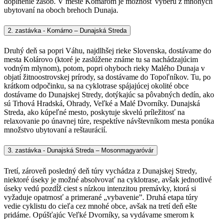
doplnenie zásob. V meste Komárom je možnosť výberu z mnohých
ubytovaní na oboch brehoch Dunaja.
2. zastávka - Komárno – Dunajská Streda
Druhý deň sa popri Váhu, najdlhšej rieke Slovenska, dostávame do
mesta Kolárovo (ktoré je zaslúžene známe tu sa nachádzajúcim
vodným mlynom), potom, popri ohyboch rieky Malého Dunaja v
objatí žitnoostrovskej prírody, sa dostávame do Topoľníkov. Tu, po
krátkom odpočinku, sa na cyklotrase spájajúcej okolité obce
dostávame do Dunajskej Stredy, dotýkajúc sa pôvabných dedín, ako
sú Trhová Hradská, Ohrady, Veľké a Malé Dvorníky. Dunajská
Streda, ako kúpeľné mesto, poskytuje skvelú príležitosť na
relaxovanie po únavnej túre, respektíve návštevníkom mesta ponúka
množstvo ubytovaní a reštaurácií.
3. zastávka - Dunajská Streda – Mosonmagyaróvár
Tretí, zároveň posledný deň túry vychádza z Dunajskej Stredy,
niektoré úseky je možné absolvovať na cyklotrase, avšak jednotlivé
úseky vedú pozdĺž ciest s nízkou intenzitou premávky, ktorá si
vyžaduje opatrnosť a primerané „vybavenie”. Druhá etapa túry
vedie cyklistu do cieľa cez mnohé obce, avšak na tretí deň ešte
pridáme. Opúšťajúc Veľké Dvorníky, sa vydávame smerom k