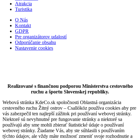
Atrakcia
Turistika
O Nás
Kontakt
GDPR
Pre organizátorov udalostí
Odporúčanie obsahu
Nastavenie cookies
Realizované s finančnou podporou Ministerstva cestovného
ruchu a športu Slovenskej republiky.
Hotel Legend
Webová stránka KdeCo.sk spoločnosti Oblastná organizácia
cestovného ruchu Žitný ostrov – Csallóköz používa cookies aby pre
vás zabezpečil ten najlepší zážitok pri používaní webovej stránky.
Niektoré sú nevyhnutné pre fungovanie stránky a niektoré sa
Dunajská Streda
používajú aby sme mohli zbierať štatistické údaje o používaní
webovej stránky. Žiadame Vás, aby ste súhlasili s používaním
Hotel
týchto údajov, ale vždy máte možnosť zmeniť svoje rozhodnutie a