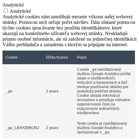
Analytické
Analytické
Analytické cookies nám umožňujú meranie výkonu našej webovej
stránky. Pomocou nich určuje počet návštev. Dáta získané pomocou
týchto cookies spracúvanie bez použitia identifikátorov, ktoré
ukazujú na konkrétneho užívateľa webovej stránky. Neukladajú
priamo osobné informácie, ale sú založené na jedinečnej identifikácii
Vášho prehliadača a zariadenia s ktorým sa pripájate na internet.
Cookie
Dĺžka trvania
Popis
Cookie _ga nainštalovaný
službou Google Analytics počíta
údaje o návštevníkoch,
reláciách a kampaniach a tiež
sleduje používanie stránky pre
_ga
2 years
analytický prehľad stránky.
Cookie ukladá informácie
anonymne a priraďuje náhodne
vygenerované číslo na
rozpoznanie jedinečných
návštevníkov.
Tento cookie je nainštalovaný
_ga_LBXHZMNJNJ
2 years
službou Google Analytics a
spolupracuje s _ga.