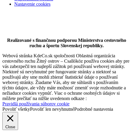
Nastavenie cookies
Orechová Potôň
Turistické atrakcie
Realizované s finančnou podporou Ministerstva cestovného
ruchu a športu Slovenskej republiky.
Webová stránka KdeCo.sk spoločnosti Oblastná organizácia
cestovného ruchu Žitný ostrov – Csallóköz používa cookies aby pre
vás zabezpečil ten najlepší zážitok pri používaní webovej stránky.
Niektoré sú nevyhnutné pre fungovanie stránky a niektoré sa
používajú aby sme mohli zbierať štatistické údaje o používaní
webovej stránky. Žiadame Vás, aby ste súhlasili s používaním
týchto údajov, ale vždy máte možnosť zmeniť svoje rozhodnutie a
nežiaduce cookies vypnúť. Viac o ochrane osobných údajov si
môžete prečítať na nižšie uvedenom odkaze :
Pravidlá používania súborov cookie
Povoliť všetky
Povoliť len nevyhnutné
Podrobné nastavenia
Close