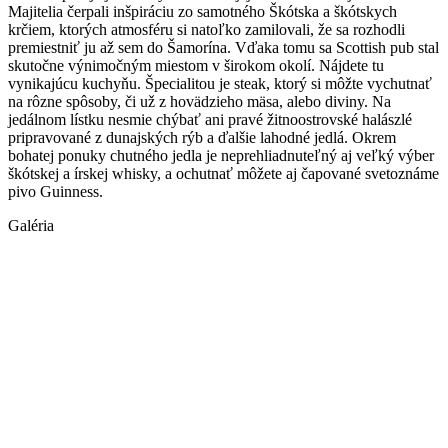
Majitelia čerpali inšpiráciu zo samotného Škótska a škótskych
krčiem, ktorých atmosféru si natoľko zamilovali, že sa rozhodli
premiestniť ju až sem do Šamorína. Vďaka tomu sa Scottish pub stal
skutočne výnimočným miestom v širokom okolí. Nájdete tu
vynikajúcu kuchyňu. Špecialitou je steak, ktorý si môžte vychutnať
na rôzne spôsoby, či už z hovädzieho mäsa, alebo diviny. Na
jedálnom lístku nesmie chýbať ani pravé žitnoostrovské halászlé
pripravované z dunajských rýb a ďalšie lahodné jedlá. Okrem
bohatej ponuky chutného jedla je neprehliadnuteľný aj veľký výber
škótskej a írskej whisky, a ochutnať môžete aj čapované svetoznáme
pivo Guinness.
Galéria