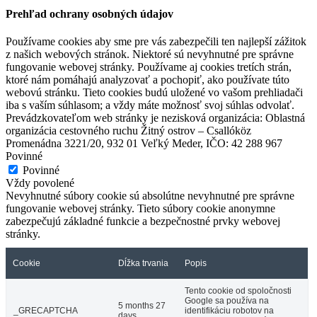
Prehľad ochrany osobných údajov
Používame cookies aby sme pre vás zabezpečili ten najlepší zážitok
z našich webových stránok. Niektoré sú nevyhnutné pre správne
fungovanie webovej stránky. Používame aj cookies tretích strán,
ktoré nám pomáhajú analyzovať a pochopiť, ako používate túto
webovú stránku. Tieto cookies budú uložené vo vašom prehliadači
iba s vaším súhlasom; a vždy máte možnosť svoj súhlas odvolať.
Prevádzkovateľom web stránky je nezisková organizácia: Oblastná
organizácia cestovného ruchu Žitný ostrov – Csallóköz
Promenádna 3221/20, 932 01 Veľký Meder, IČO: 42 288 967
Povinné
Povinné
Vždy povolené
Nevyhnutné súbory cookie sú absolútne nevyhnutné pre správne
fungovanie webovej stránky. Tieto súbory cookie anonymne
zabezpečujú základné funkcie a bezpečnostné prvky webovej
stránky.
Cookie
Dĺžka trvania
Popis
Vermesova vila
Tento cookie od spoločnosti
Google sa používa na
5 months 27
_GRECAPTCHA
identifikáciu robotov na
days