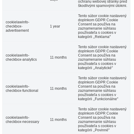
ochranu webovej stránky pred
Dunajská Streda
škodlivými spamovými útokmi.
Múzeá a galérie
Tento súbor cookie nastavený
doplnkom GDPR Cookie
cookielawinfo-
Consent sa používa na
checkbox-
1 year
zaznamenanie súhlasu
advertisement
používateľa s cookies v
kategórii ,,Reklama"
Tento súbor cookie nastavený
doplnkom GDPR Cookie
cookielawinfo-
Consent sa používa na
11 months
checkbox-analytics
zaznamenanie súhlasu
používateľa s cookies v
kategórii ,,Analytické"
Tento súbor cookie nastavený
doplnkom GDPR Cookie
cookielawinfo-
Consent sa používa na
11 months
checkbox-functional
zaznamenanie súhlasu
používateľa s cookies v
kategórii ,,Funkcionálne"
Tento súbor cookie nastavený
doplnkom GDPR Cookie
cookielawinfo-
Consent sa používa na
11 months
checkbox-necessary
zaznamenanie súhlasu
používateľa s cookies v
kategórii ,,Povinné"