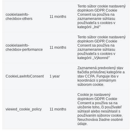
Tento súbor cookie nastavený
doplnkom GDPR Cookie
cookielawinfo-
Consent sa používa na
11 months
checkbox-others
zaznamenanie súhlasu
používateľa s cookies v
kategórii ,,Iné"
Tento súbor cookie nastavený
doplnkom GDPR Cookie
cookielawinfo-
Consent sa používa na
11 months
checkbox-performance
zaznamenanie súhlasu
používateľa s cookies v
kategórii ,,Výkonné"
Vodný kolový mlyn a skanzen v Jelke
Zaznamená predvolený stav
tlačidla príslušnej kategórie a
CookieLawInfoConsent
1 year
stav CCPA. Funguje iba v
koordinácii s primárnym
súborom cookie.
Jelka
Cookie je nastavený
doplnkom GDPR Cookie
Múzeá a galérie
Turistické atrakcie
Consent a používa sa na
uloženie toho, či používateľ
viewed_cookie_policy
11 months
súhlasil alebo nesúhlasil s
používaním súborov cookie.
Neuchováva žiadne osobné
údaje.