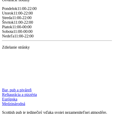
Pondelok
11:00-22:00
Utorok
11:00-22:00
Streda
11:00-22:00
Štvrtok
11:00-22:00
Piatok
11:00-00:00
Sobota
11:00-00:00
Nedeľa
11:00-22:00
Zdielanie stránky
Bar, pub a piváreň
Reštaurácia a pizzéria
Európska
Medzinárodná
Scottish pub je jedinečný vďaka svojej nezameniteľnej atmosfére.