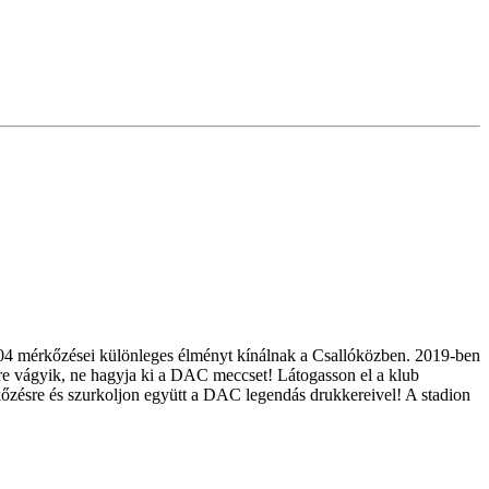
04 mérkőzései különleges élményt kínálnak a Csallóközben. 2019-ben
yre vágyik, ne hagyja ki a DAC meccset! Látogasson el a klub
kőzésre és szurkoljon együtt a DAC legendás drukkereivel! A stadion