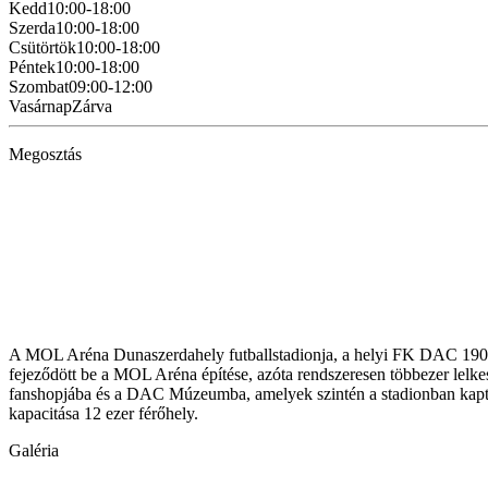
Kedd
10:00-18:00
Szerda
10:00-18:00
Csütörtök
10:00-18:00
Péntek
10:00-18:00
Szombat
09:00-12:00
Vasárnap
Zárva
Megosztás
A MOL Aréna Dunaszerdahely futballstadionja, a helyi FK DAC 1904 
fejeződött be a MOL Aréna építése, azóta rendszeresen többezer lelke
fanshopjába és a DAC Múzeumba, amelyek szintén a stadionban kaptak 
kapacitása 12 ezer férőhely.
Galéria