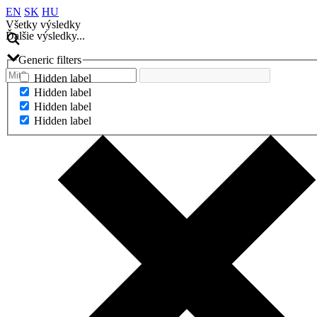
EN
SK
HU
Všetky výsledky
Ďalšie výsledky...
Generic filters
Hidden label
Hidden label
Hidden label
Hidden label
Ďalšie výsledky...