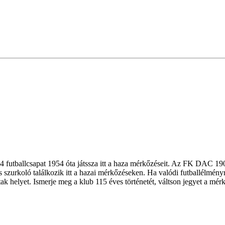
futballcsapat 1954 óta játssza itt a haza mérkőzéseit. Az FK DAC 19
s szurkoló találkozik itt a hazai mérkőzéseken. Ha valódi futballélmén
helyet. Ismerje meg a klub 115 éves történetét, váltson jegyet a mér