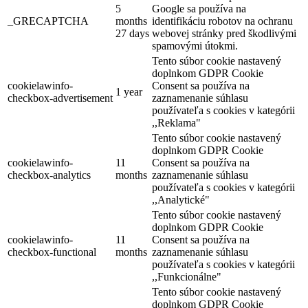
5
Google sa používa na
Mesto Dunajská Streda
_GRECAPTCHA
months
identifikáciu robotov na ochranu
27 days
webovej stránky pred škodlivými
spamovými útokmi.
Tento súbor cookie nastavený
Dunajská Streda, Január 01
doplnkom GDPR Cookie
cookielawinfo-
Consent sa používa na
1 year
checkbox-advertisement
zaznamenanie súhlasu
používateľa s cookies v kategórii
Plavby cez plavebné komory na Vodnom diele Gabčíkovo
,,Reklama"
Tento súbor cookie nastavený
doplnkom GDPR Cookie
cookielawinfo-
11
Consent sa používa na
Gabčíkovo, Máj 16
checkbox-analytics
months
zaznamenanie súhlasu
používateľa s cookies v kategórii
Program pre deti
,,Analytické"
Tento súbor cookie nastavený
doplnkom GDPR Cookie
cookielawinfo-
11
Consent sa používa na
checkbox-functional
months
zaznamenanie súhlasu
používateľa s cookies v kategórii
,,Funkcionálne"
Tento súbor cookie nastavený
doplnkom GDPR Cookie