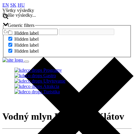
EN
SK
HU
Všetky výsledky
Ďalšie výsledky...
Generic filters
Hidden label
Hidden label
Hidden label
Hidden label
Programy
Gastro
Ubytovanie
Atrakcia
Turistika
Vodný mlyn Dunajský Klátov