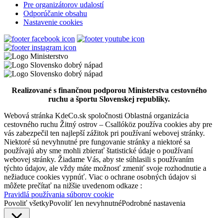
Pre organizátorov udalostí
Odporúčanie obsahu
Šamorín, Január 01
Nastavenie cookies
Festival
Koncert
Podujatia v x-bionic sphere 2026
Realizované s finančnou podporou Ministerstva cestovného
Šamorín, Február 20
ruchu a športu Slovenskej republiky.
Festival
Kultúrne podujatie
Webová stránka KdeCo.sk spoločnosti Oblastná organizácia
cestovného ruchu Žitný ostrov – Csallóköz používa cookies aby pre
vás zabezpečil ten najlepší zážitok pri používaní webovej stránky.
Malá večerná hudba
Niektoré sú nevyhnutné pre fungovanie stránky a niektoré sa
používajú aby sme mohli zbierať štatistické údaje o používaní
webovej stránky. Žiadame Vás, aby ste súhlasili s používaním
týchto údajov, ale vždy máte možnosť zmeniť svoje rozhodnutie a
Šamorín, Júl 17
nežiaduce cookies vypnúť. Viac o ochrane osobných údajov si
môžete prečítať na nižšie uvedenom odkaze :
Festival
Koncert
Pravidlá používania súborov cookie
Povoliť všetky
Povoliť len nevyhnutné
Podrobné nastavenia