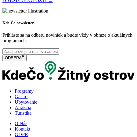
ĎALŠIE UDALOSTI →
Festival POMLÉ
Kde-Čo newsletter
Prihláste sa na odberu noviniek a budte vždy v obraze o aktuálnych
programoch.
Šamorín, August 28
Festival
Koncert
ODBERAŤ
Dni svätého Štefana v Šamoríne
Programy
Šamorín, August 14
Gastro
Ubytovanie
Festival
Koncert
Atrakcia
Turistika
O Nás
Mesto Šamorín
Kontakt
GDPR