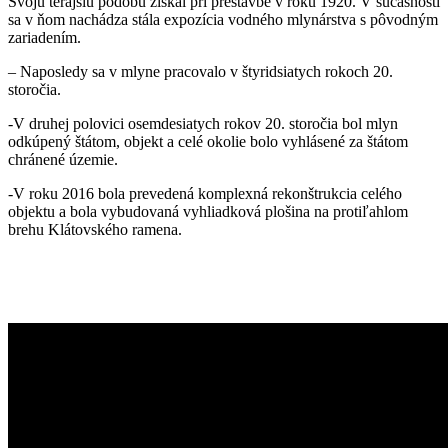
Svoju terajšiu podobu získal pri prestavbe v roku 1920. V súčasnosti
sa v ňom nachádza stála expozícia vodného mlynárstva s pôvodným
zariadením.
– Naposledy sa v mlyne pracovalo v štyridsiatych rokoch 20.
storočia.
-V druhej polovici osemdesiatych rokov 20. storočia bol mlyn
odkúpený štátom, objekt a celé okolie bolo vyhlásené za štátom
chránené územie.
-V roku 2016 bola prevedená komplexná rekonštrukcia celého
objektu a bola vybudovaná vyhliadková plošina na protiľahlom
brehu Klátovského ramena.