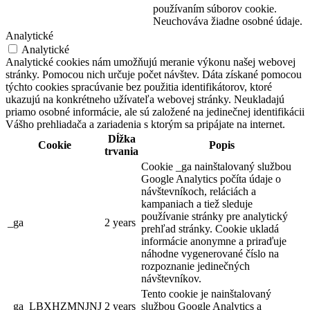
používaním súborov cookie.
Neuchováva žiadne osobné údaje.
Analytické
Analytické
Analytické cookies nám umožňujú meranie výkonu našej webovej
stránky. Pomocou nich určuje počet návštev. Dáta získané pomocou
týchto cookies spracúvanie bez použitia identifikátorov, ktoré
ukazujú na konkrétneho užívateľa webovej stránky. Neukladajú
priamo osobné informácie, ale sú založené na jedinečnej identifikácii
Vášho prehliadača a zariadenia s ktorým sa pripájate na internet.
Dĺžka
Cookie
Popis
trvania
Cookie _ga nainštalovaný službou
Google Analytics počíta údaje o
návštevníkoch, reláciách a
kampaniach a tiež sleduje
používanie stránky pre analytický
_ga
2 years
prehľad stránky. Cookie ukladá
informácie anonymne a priraďuje
náhodne vygenerované číslo na
rozpoznanie jedinečných
návštevníkov.
Tento cookie je nainštalovaný
_ga_LBXHZMNJNJ
2 years
službou Google Analytics a