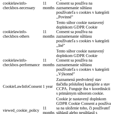
cookielawinfo-
11
Consent sa používa na
checkbox-necessary
months
zaznamenanie súhlasu
používateľa s cookies v kategórii
,,Povinné"
Tento súbor cookie nastavený
doplnkom GDPR Cookie
cookielawinfo-
11
Consent sa používa na
checkbox-others
months
zaznamenanie súhlasu
používateľa s cookies v kategórii
,,Iné"
Tento súbor cookie nastavený
doplnkom GDPR Cookie
cookielawinfo-
11
Consent sa používa na
checkbox-performance
months
zaznamenanie súhlasu
používateľa s cookies v kategórii
,,Výkonné"
Zaznamená predvolený stav
tlačidla príslušnej kategórie a stav
CookieLawInfoConsent
1 year
CCPA. Funguje iba v koordinácii
s primárnym súborom cookie.
Cookie je nastavený doplnkom
GDPR Cookie Consent a používa
11
sa na uloženie toho, či používateľ
viewed_cookie_policy
months
súhlasil alebo nesúhlasil s