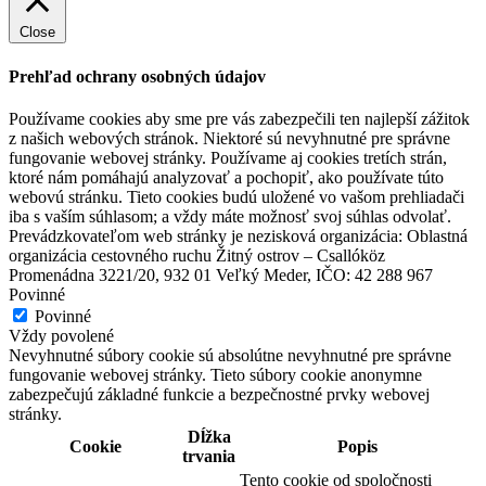
Bazový festival
Close
Prehľad ochrany osobných údajov
Kyselica, September 05
Festival
Koncert
Používame cookies aby sme pre vás zabezpečili ten najlepší zážitok
z našich webových stránok. Niektoré sú nevyhnutné pre správne
fungovanie webovej stránky. Používame aj cookies tretích strán,
ktoré nám pomáhajú analyzovať a pochopiť, ako používate túto
Vojenské múzeum
webovú stránku. Tieto cookies budú uložené vo vašom prehliadači
iba s vaším súhlasom; a vždy máte možnosť svoj súhlas odvolať.
Prevádzkovateľom web stránky je nezisková organizácia: Oblastná
organizácia cestovného ruchu Žitný ostrov – Csallóköz
Orechová Potôň, Február 01
Promenádna 3221/20, 932 01 Veľký Meder, IČO: 42 288 967
Povinné
Program pre deti
Povinné
Vždy povolené
Nevyhnutné súbory cookie sú absolútne nevyhnutné pre správne
Thermalpark Dunajská Streda
fungovanie webovej stránky. Tieto súbory cookie anonymne
zabezpečujú základné funkcie a bezpečnostné prvky webovej
stránky.
Dĺžka
Dunajská Streda, Január 01
Cookie
Popis
trvania
Tento cookie od spoločnosti