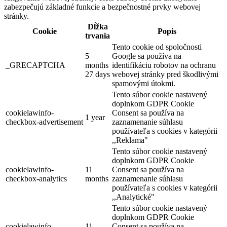
zabezpečujú základné funkcie a bezpečnostné prvky webovej
stránky.
Dĺžka
Cookie
Popis
trvania
Tento cookie od spoločnosti
5
Google sa používa na
_GRECAPTCHA
months
identifikáciu robotov na ochranu
27 days
webovej stránky pred škodlivými
spamovými útokmi.
Tento súbor cookie nastavený
doplnkom GDPR Cookie
cookielawinfo-
Consent sa používa na
1 year
checkbox-advertisement
zaznamenanie súhlasu
používateľa s cookies v kategórii
,,Reklama"
Tento súbor cookie nastavený
doplnkom GDPR Cookie
cookielawinfo-
11
Consent sa používa na
checkbox-analytics
months
zaznamenanie súhlasu
používateľa s cookies v kategórii
,,Analytické"
Tento súbor cookie nastavený
doplnkom GDPR Cookie
cookielawinfo-
11
Consent sa používa na