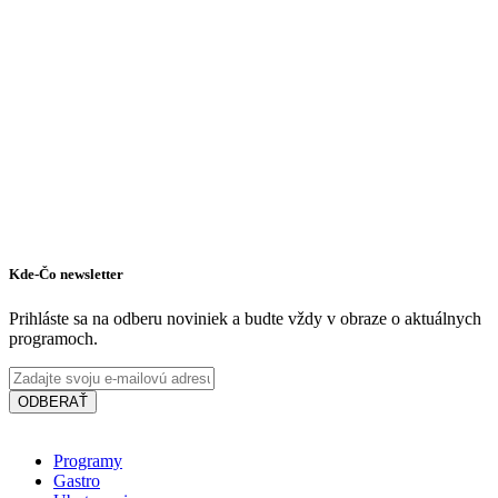
Kde-Čo newsletter
Prihláste sa na odberu noviniek a budte vždy v obraze o aktuálnych
programoch.
ODBERAŤ
Programy
Gastro
PLATZ Bistro & Bar