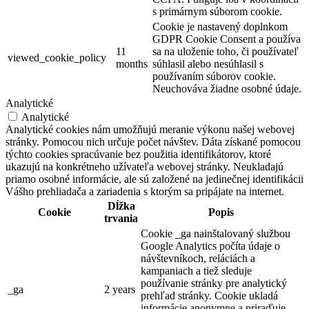
s primárnym súborom cookie.
Cookie je nastavený doplnkom
GDPR Cookie Consent a používa
11
sa na uloženie toho, či používateľ
viewed_cookie_policy
months
súhlasil alebo nesúhlasil s
používaním súborov cookie.
Neuchováva žiadne osobné údaje.
Analytické
Analytické
Analytické cookies nám umožňujú meranie výkonu našej webovej
stránky. Pomocou nich určuje počet návštev. Dáta získané pomocou
týchto cookies spracúvanie bez použitia identifikátorov, ktoré
ukazujú na konkrétneho užívateľa webovej stránky. Neukladajú
priamo osobné informácie, ale sú založené na jedinečnej identifikácii
Vášho prehliadača a zariadenia s ktorým sa pripájate na internet.
Dĺžka
Cookie
Popis
trvania
Cookie _ga nainštalovaný službou
Google Analytics počíta údaje o
návštevníkoch, reláciách a
kampaniach a tiež sleduje
používanie stránky pre analytický
_ga
2 years
prehľad stránky. Cookie ukladá
informácie anonymne a priraďuje