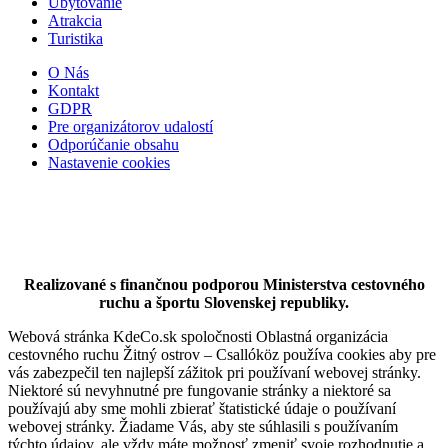
Ubytovanie
Atrakcia
Turistika
Dunajská Streda
O Nás
Kontakt
Bar, pub a piváreň
Bistro a fast food
GDPR
Pre organizátorov udalostí
Odporúčanie obsahu
Nastavenie cookies
Realizované s finančnou podporou Ministerstva cestovného
ruchu a športu Slovenskej republiky.
Webová stránka KdeCo.sk spoločnosti Oblastná organizácia
cestovného ruchu Žitný ostrov – Csallóköz používa cookies aby pre
vás zabezpečil ten najlepší zážitok pri používaní webovej stránky.
Niektoré sú nevyhnutné pre fungovanie stránky a niektoré sa
používajú aby sme mohli zbierať štatistické údaje o používaní
webovej stránky. Žiadame Vás, aby ste súhlasili s používaním
týchto údajov, ale vždy máte možnosť zmeniť svoje rozhodnutie a