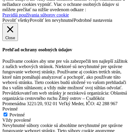
nežiaduce cookies vypnúť. Viac o ochrane osobných údajov si
môžete prečítať na nižšie uvedenom odkaze :
Pravidlá používania súborov cookie
Povoliť všetky
Povoliť len nevyhnutné
Podrobné nastavenia
Close
Prehľad ochrany osobných údajov
Používame cookies aby sme pre vás zabezpečili ten najlepší zážitok
z našich webových stránok. Niektoré sú nevyhnutné pre správne
fungovanie webovej stránky. Používame aj cookies tretích strán,
ktoré nám pomáhajú analyzovať a pochopiť, ako používate túto
webovú stránku. Tieto cookies budú uložené vo vašom prehliadači
iba s vaším súhlasom; a vždy máte možnosť svoj súhlas odvolať.
Prevádzkovateľom web stránky je nezisková organizácia: Oblastná
organizácia cestovného ruchu Žitný ostrov – Csallóköz
Promenádna 3221/20, 932 01 Veľký Meder, IČO: 42 288 967
Povinné
Povinné
Vždy povolené
Nevyhnutné súbory cookie sú absolútne nevyhnutné pre správne
fungovanie webovej stránky. Tieto súbory cookie anonymne