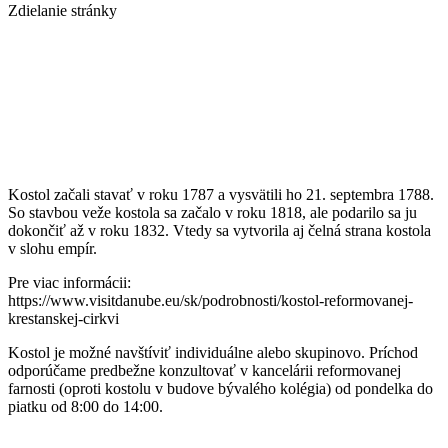
Zdielanie stránky
Kostol začali stavať v roku 1787 a vysvätili ho 21. septembra 1788.
So stavbou veže kostola sa začalo v roku 1818, ale podarilo sa ju
dokončiť až v roku 1832. Vtedy sa vytvorila aj čelná strana kostola
v slohu empír.
Pre viac informácii:
https://www.visitdanube.eu/sk/podrobnosti/kostol-reformovanej-
krestanskej-cirkvi
Kostol je možné navštíviť individuálne alebo skupinovo. Príchod
odporúčame predbežne konzultovať v kancelárii reformovanej
farnosti (oproti kostolu v budove bývalého kolégia) od pondelka do
piatku od 8:00 do 14:00.