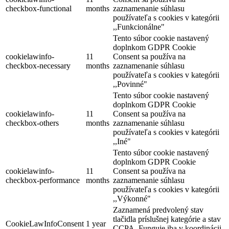
checkbox-functional
months
zaznamenanie súhlasu
používateľa s cookies v kategórii
,,Funkcionálne"
Tento súbor cookie nastavený
doplnkom GDPR Cookie
cookielawinfo-
11
Consent sa používa na
checkbox-necessary
months
zaznamenanie súhlasu
používateľa s cookies v kategórii
,,Povinné"
Tento súbor cookie nastavený
doplnkom GDPR Cookie
cookielawinfo-
11
Consent sa používa na
checkbox-others
months
zaznamenanie súhlasu
používateľa s cookies v kategórii
,,Iné"
Tento súbor cookie nastavený
doplnkom GDPR Cookie
cookielawinfo-
11
Consent sa používa na
checkbox-performance
months
zaznamenanie súhlasu
používateľa s cookies v kategórii
,,Výkonné"
Zaznamená predvolený stav
tlačidla príslušnej kategórie a stav
CookieLawInfoConsent
1 year
CCPA. Funguje iba v koordinácii