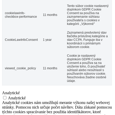
Tento súbor cookie nastavený
doplnkom GDPR Cookie
cookielawinfo-
Consent sa používa na
11 months
checkbox-performance
zaznamenanie súhlasu
používateľa s cookies v
kategórii ,,Výkonné"
Zaznamená predvolený stav
tlačidla príslušnej kategórie a
CookieLawInfoConsent
1 year
stav CCPA. Funguje iba v
koordinácii s primárnym
súborom cookie.
Cookie je nastavený
doplnkom GDPR Cookie
Consent a používa sa na
uloženie toho, či používateľ
viewed_cookie_policy
11 months
súhlasil alebo nesúhlasil s
používaním súborov cookie.
Neuchováva žiadne osobné
údaje.
Analytické
Analytické
Analytické cookies nám umožňujú meranie výkonu našej webovej
stránky. Pomocou nich určuje počet návštev. Dáta získané pomocou
týchto cookies spracúvanie bez použitia identifikátorov, ktoré