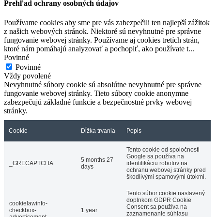
Prehľad ochrany osobných údajov
Používame cookies aby sme pre vás zabezpečili ten najlepší zážitok
z našich webových stránok. Niektoré sú nevyhnutné pre správne
fungovanie webovej stránky. Používame aj cookies tretích strán,
ktoré nám pomáhajú analyzovať a pochopiť, ako používate t
...
Povinné
Povinné
Vždy povolené
Nevyhnutné súbory cookie sú absolútne nevyhnutné pre správne
fungovanie webovej stránky. Tieto súbory cookie anonymne
zabezpečujú základné funkcie a bezpečnostné prvky webovej
stránky.
Cookie
Dĺžka trvania
Popis
Tento cookie od spoločnosti
Google sa používa na
5 months 27
_GRECAPTCHA
identifikáciu robotov na
days
ochranu webovej stránky pred
škodlivými spamovými útokmi.
Tento súbor cookie nastavený
doplnkom GDPR Cookie
cookielawinfo-
Consent sa používa na
checkbox-
1 year
zaznamenanie súhlasu
advertisement