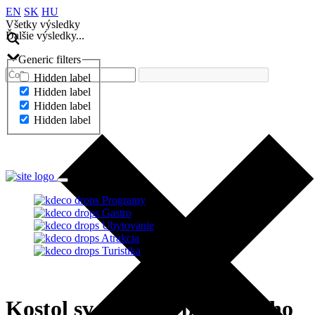
EN
SK
HU
Všetky výsledky
Ďalšie výsledky...
Generic filters
Hidden label
Hidden label
Hidden label
Hidden label
Ďalšie výsledky...
Programy
Gastro
Ubytovanie
Atrakcia
Turistika
Kostol sv. Jána Nepomuckého