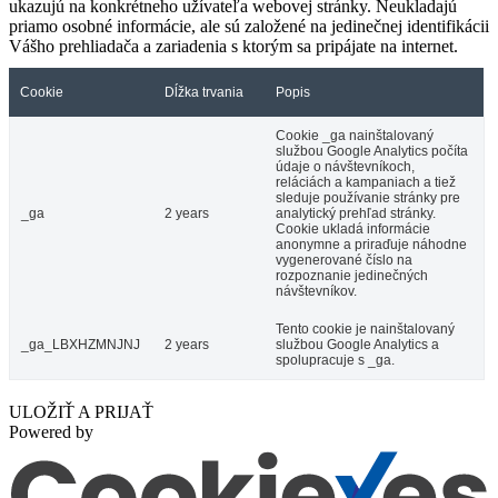
ukazujú na konkrétneho užívateľa webovej stránky. Neukladajú
priamo osobné informácie, ale sú založené na jedinečnej identifikácii
Vášho prehliadača a zariadenia s ktorým sa pripájate na internet.
Cookie
Dĺžka trvania
Popis
Cookie _ga nainštalovaný
službou Google Analytics počíta
údaje o návštevníkoch,
reláciách a kampaniach a tiež
sleduje používanie stránky pre
_ga
2 years
analytický prehľad stránky.
Cookie ukladá informácie
anonymne a priraďuje náhodne
vygenerované číslo na
rozpoznanie jedinečných
návštevníkov.
Tento cookie je nainštalovaný
_ga_LBXHZMNJNJ
2 years
službou Google Analytics a
spolupracuje s _ga.
ULOŽIŤ A PRIJAŤ
Powered by