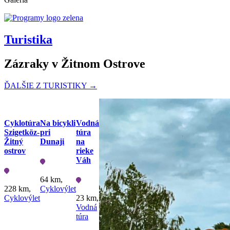
Turistika
Zázraky v Žitnom Ostrove
ĎALŠIE Z TURISTIKY →
Cyklotúra
Na bicykli
Vodná
Szigetköz-
pri
túra
Žitný
Dunaji
na
ostrov
rieke
Váh
64 km,
228 km,
Cyklovýlet
Cyklovýlet
23 km,
Vodná
túra