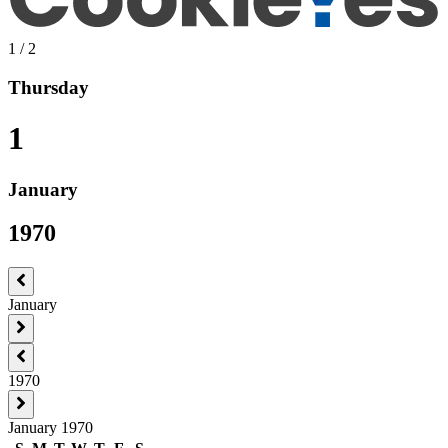
1
/
2
Thursday
1
January
1970
January
1970
January 1970