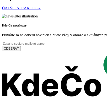
ĎALŠIE ATRAKCIE →
Vermesova vila
Kde-Čo newsletter
Prihláste sa na odberu noviniek a budte vždy v obraze o aktuálnych 
Dunajská Streda
ODBERAŤ
Múzeá a galérie
Vodný kolový mlyn a skanzen v Jelke
Jelka
Múzeá a galérie
Turistické atrakcie
Thermalpark Dunajská Streda