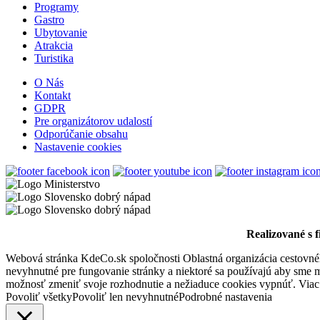
Programy
Gastro
Ubytovanie
Dunajská Streda
Atrakcia
Turistika
Turistické atrakcie
O Nás
Kontakt
GDPR
Slovakia Ring
Pre organizátorov udalostí
Odporúčanie obsahu
Nastavenie cookies
Orechová Potôň
Turistické atrakcie
Turistické informačné centrum v Dunajskej Strede
Realizované s 
Webová stránka KdeCo.sk spoločnosti Oblastná organizácia cestovného
nevyhnutné pre fungovanie stránky a niektoré sa používajú aby sme mo
Dunajská Streda
možnosť zmeniť svoje rozhodnutie a nežiaduce cookies vypnúť. Viac
Povoliť všetky
Povoliť len nevyhnutné
Podrobné nastavenia
Turistické atrakcie