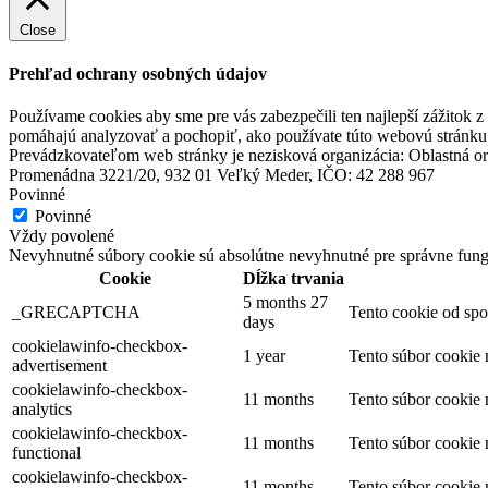
Close
Prehľad ochrany osobných údajov
Používame cookies aby sme pre vás zabezpečili ten najlepší zážitok 
pomáhajú analyzovať a pochopiť, ako používate túto webovú stránku.
Prevádzkovateľom web stránky je nezisková organizácia: Oblastná or
Promenádna 3221/20, 932 01 Veľký Meder, IČO: 42 288 967
Povinné
Povinné
Vždy povolené
Nevyhnutné súbory cookie sú absolútne nevyhnutné pre správne fung
Cookie
Dĺžka trvania
5 months 27
_GRECAPTCHA
Tento cookie od spo
days
cookielawinfo-checkbox-
1 year
Tento súbor cookie
advertisement
cookielawinfo-checkbox-
11 months
Tento súbor cookie
analytics
cookielawinfo-checkbox-
11 months
Tento súbor cookie
functional
cookielawinfo-checkbox-
11 months
Tento súbor cookie