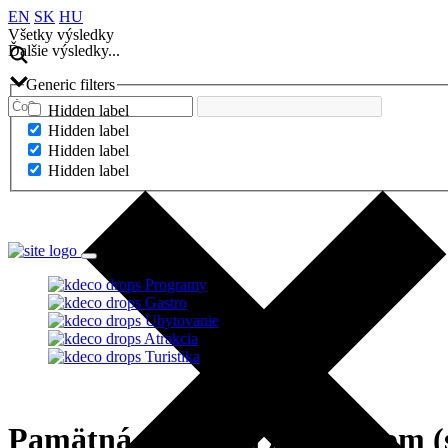
EN
SK
HU
Všetky výsledky
Ďalšie výsledky...
Generic filters
Hidden label
Hidden label
Hidden label
Hidden label
Ďalšie výsledky...
Programy
Gastro
Ubytovanie
Atrakcia
Turistika
Pamätná stena pri zajateckom (