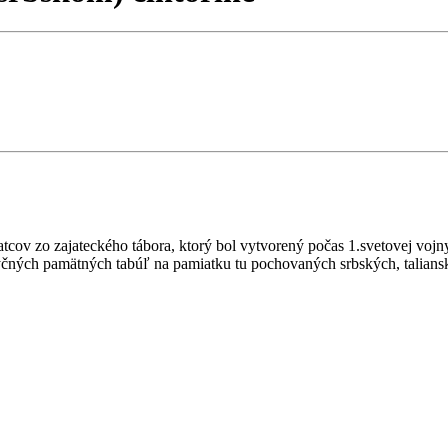
cov zo zajateckého tábora, ktorý bol vytvorený počas 1.svetovej vojn
yčných pamätných tabúľ na pamiatku tu pochovaných srbských, taliansk