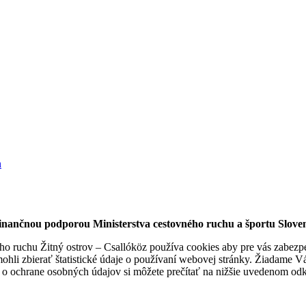
finančnou podporou Ministerstva cestovného ruchu a športu Sloven
 ruchu Žitný ostrov – Csallóköz používa cookies aby pre vás zabezpeči
hli zbierať štatistické údaje o používaní webovej stránky. Žiadame Vás
 o ochrane osobných údajov si môžete prečítať na nižšie uvedenom od