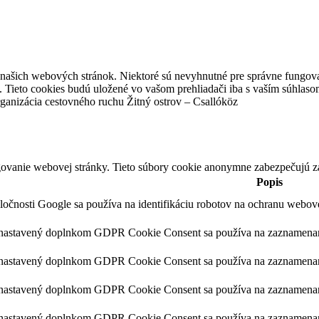
z našich webových stránok. Niektoré sú nevyhnutné pre správne fungova
 Tieto cookies budú uložené vo vašom prehliadači iba s vaším súhlaso
ganizácia cestovného ruchu Žitný ostrov – Csallóköz
ovanie webovej stránky. Tieto súbory cookie anonymne zabezpečujú z
Popis
ločnosti Google sa používa na identifikáciu robotov na ochranu webo
 nastavený doplnkom GDPR Cookie Consent sa používa na zaznamenanie
 nastavený doplnkom GDPR Cookie Consent sa používa na zaznamenanie 
 nastavený doplnkom GDPR Cookie Consent sa používa na zaznamenanie 
 nastavený doplnkom GDPR Cookie Consent sa používa na zaznamenanie 