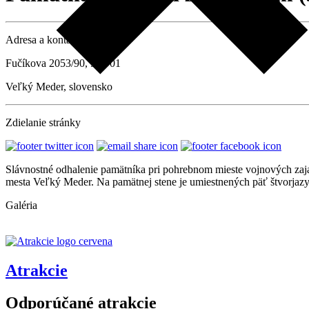
Adresa a kontaktné údaje
Fučíkova 2053/90, 932 01
Veľký Meder, slovensko
Zdielanie stránky
Slávnostné odhalenie pamätníka pri pohrebnom mieste vojnových zajat
mesta Veľký Meder. Na pamätnej stene je umiestnených päť štvorjaz
Galéria
Atrakcie
Odporúčané atrakcie