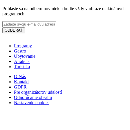
Prihláste sa na odberu noviniek a budte vždy v obraze o aktuálnych
programoch.
ODBERAŤ
Programy
Gastro
Ubytovanie
Atrakcia
Turistika
O Nás
Mesto Šamorín
Kontakt
GDPR
Pre organizátorov udalostí
Odporúčanie obsahu
Šamorín, Január 01
Nastavenie cookies
Festival
Koncert