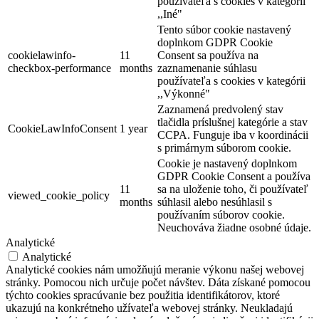
používateľa s cookies v kategórii
,,Iné"
Tento súbor cookie nastavený
doplnkom GDPR Cookie
cookielawinfo-
11
Consent sa používa na
checkbox-performance
months
zaznamenanie súhlasu
používateľa s cookies v kategórii
,,Výkonné"
Zaznamená predvolený stav
tlačidla príslušnej kategórie a stav
CookieLawInfoConsent
1 year
CCPA. Funguje iba v koordinácii
s primárnym súborom cookie.
Cookie je nastavený doplnkom
GDPR Cookie Consent a používa
11
sa na uloženie toho, či používateľ
viewed_cookie_policy
months
súhlasil alebo nesúhlasil s
používaním súborov cookie.
Neuchováva žiadne osobné údaje.
Analytické
Analytické
Analytické cookies nám umožňujú meranie výkonu našej webovej
stránky. Pomocou nich určuje počet návštev. Dáta získané pomocou
týchto cookies spracúvanie bez použitia identifikátorov, ktoré
ukazujú na konkrétneho užívateľa webovej stránky. Neukladajú