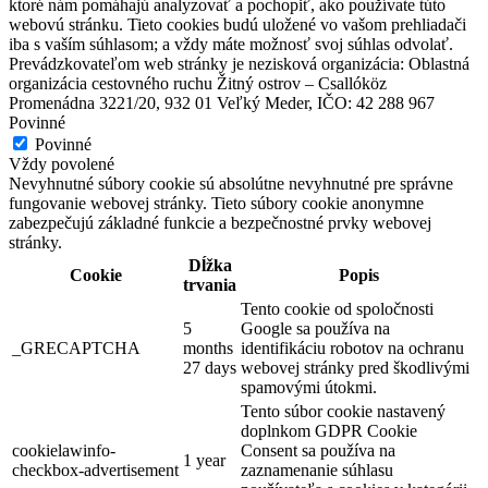
ktoré nám pomáhajú analyzovať a pochopiť, ako používate túto
webovú stránku. Tieto cookies budú uložené vo vašom prehliadači
iba s vaším súhlasom; a vždy máte možnosť svoj súhlas odvolať.
Prevádzkovateľom web stránky je nezisková organizácia: Oblastná
organizácia cestovného ruchu Žitný ostrov – Csallóköz
Promenádna 3221/20, 932 01 Veľký Meder, IČO: 42 288 967
Povinné
Povinné
Vždy povolené
Nevyhnutné súbory cookie sú absolútne nevyhnutné pre správne
fungovanie webovej stránky. Tieto súbory cookie anonymne
zabezpečujú základné funkcie a bezpečnostné prvky webovej
stránky.
Dĺžka
Cookie
Popis
trvania
Tento cookie od spoločnosti
5
Google sa používa na
_GRECAPTCHA
months
identifikáciu robotov na ochranu
27 days
webovej stránky pred škodlivými
spamovými útokmi.
Tento súbor cookie nastavený
doplnkom GDPR Cookie
cookielawinfo-
Consent sa používa na
1 year
checkbox-advertisement
zaznamenanie súhlasu