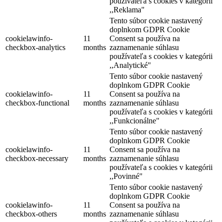
používateľa s cookies v kategórii
,,Reklama"
Tento súbor cookie nastavený
doplnkom GDPR Cookie
cookielawinfo-
11
Consent sa používa na
checkbox-analytics
months
zaznamenanie súhlasu
Malá večerná hudba
používateľa s cookies v kategórii
,,Analytické"
Tento súbor cookie nastavený
doplnkom GDPR Cookie
Šamorín, Júl 17
cookielawinfo-
11
Consent sa používa na
Festival
Koncert
checkbox-functional
months
zaznamenanie súhlasu
používateľa s cookies v kategórii
,,Funkcionálne"
Tento súbor cookie nastavený
doplnkom GDPR Cookie
cookielawinfo-
11
Consent sa používa na
checkbox-necessary
months
zaznamenanie súhlasu
používateľa s cookies v kategórii
,,Povinné"
Tento súbor cookie nastavený
doplnkom GDPR Cookie
cookielawinfo-
11
Consent sa používa na
checkbox-others
months
zaznamenanie súhlasu