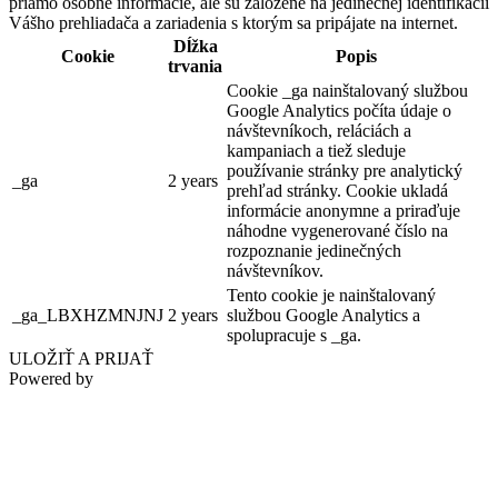
priamo osobné informácie, ale sú založené na jedinečnej identifikácii
Vášho prehliadača a zariadenia s ktorým sa pripájate na internet.
Dĺžka
Cookie
Popis
trvania
Cookie _ga nainštalovaný službou
Google Analytics počíta údaje o
návštevníkoch, reláciách a
kampaniach a tiež sleduje
používanie stránky pre analytický
_ga
2 years
prehľad stránky. Cookie ukladá
informácie anonymne a priraďuje
náhodne vygenerované číslo na
rozpoznanie jedinečných
návštevníkov.
Tento cookie je nainštalovaný
_ga_LBXHZMNJNJ
2 years
službou Google Analytics a
spolupracuje s _ga.
ULOŽIŤ A PRIJAŤ
Powered by
Dni svätého Štefana v Šamoríne