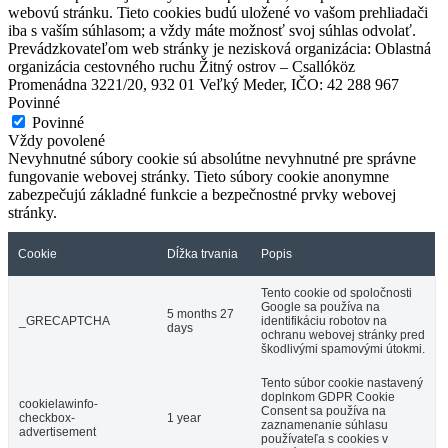
webovú stránku. Tieto cookies budú uložené vo vašom prehliadači
iba s vaším súhlasom; a vždy máte možnosť svoj súhlas odvolať.
Prevádzkovateľom web stránky je nezisková organizácia: Oblastná
organizácia cestovného ruchu Žitný ostrov – Csallóköz
Promenádna 3221/20, 932 01 Veľký Meder, IČO: 42 288 967
Povinné
Povinné
Apartmán Lenka
Vždy povolené
Nevyhnutné súbory cookie sú absolútne nevyhnutné pre správne
fungovanie webovej stránky. Tieto súbory cookie anonymne
zabezpečujú základné funkcie a bezpečnostné prvky webovej
Veľký Meder
stránky.
Apartmán
Cookie
Dĺžka trvania
Popis
Tento cookie od spoločnosti
Google sa používa na
5 months 27
_GRECAPTCHA
identifikáciu robotov na
days
ochranu webovej stránky pred
škodlivými spamovými útokmi.
Tento súbor cookie nastavený
doplnkom GDPR Cookie
cookielawinfo-
Consent sa používa na
checkbox-
1 year
zaznamenanie súhlasu
advertisement
používateľa s cookies v