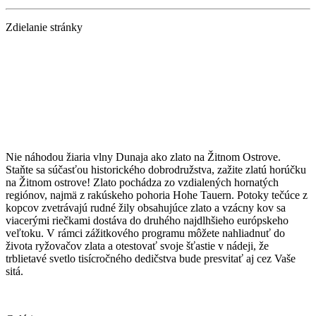
Zdielanie stránky
Nie náhodou žiaria vlny Dunaja ako zlato na Žitnom Ostrove.
Staňte sa súčasťou historického dobrodružstva, zažite zlatú horúčku
na Žitnom ostrove! Zlato pochádza zo vzdialených hornatých
regiónov, najmä z rakúskeho pohoria Hohe Tauern. Potoky tečúce z
kopcov zvetrávajú rudné žily obsahujúce zlato a vzácny kov sa
viacerými riečkami dostáva do druhého najdlhšieho európskeho
veľtoku. V rámci zážitkového programu môžete nahliadnuť do
života ryžovačov zlata a otestovať svoje šťastie v nádeji, že
trblietavé svetlo tisícročného dedičstva bude presvitať aj cez Vaše
sitá.