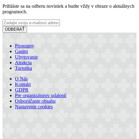
Prihláste sa na odberu noviniek a budte vždy v obraze o aktuálnych
programoch.
ODBERAŤ
Programy
Gastro
Ubytovanie
Hotel Legend
Atrakcia
Turistika
O Nás
Kontakt
Dunajská Streda
GDPR
Hotel
Pre organizátorov udalostí
Odporúčanie obsahu
Nastavenie cookies