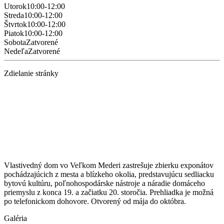
Utorok
10:00-12:00
Streda
10:00-12:00
Štvrtok
10:00-12:00
Piatok
10:00-12:00
Sobota
Zatvorené
Nedeľa
Zatvorené
Zdielanie stránky
Vlastivedný dom vo Veľkom Mederi zastrešuje zbierku exponátov
pochádzajúcich z mesta a blízkeho okolia, predstavujúcu sedliacku
bytovú kultúru, poľnohospodárske nástroje a náradie domáceho
priemyslu z konca 19. a začiatku 20. storočia. Prehliadka je možná
po telefonickom dohovore. Otvorený od mája do októbra.
Galéria