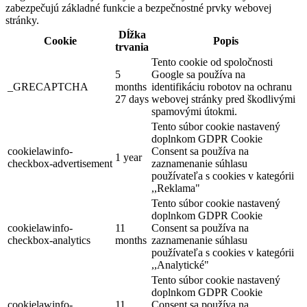
zabezpečujú základné funkcie a bezpečnostné prvky webovej
stránky.
Dĺžka
Cookie
Popis
Jelka
trvania
Tento cookie od spoločnosti
Múzeá a galérie
Turistické atrakcie
5
Google sa používa na
_GRECAPTCHA
months
identifikáciu robotov na ochranu
27 days
webovej stránky pred škodlivými
spamovými útokmi.
Tento súbor cookie nastavený
doplnkom GDPR Cookie
cookielawinfo-
Consent sa používa na
1 year
checkbox-advertisement
zaznamenanie súhlasu
používateľa s cookies v kategórii
,,Reklama"
Tento súbor cookie nastavený
doplnkom GDPR Cookie
cookielawinfo-
11
Consent sa používa na
checkbox-analytics
months
zaznamenanie súhlasu
používateľa s cookies v kategórii
,,Analytické"
Tento súbor cookie nastavený
doplnkom GDPR Cookie
cookielawinfo-
11
Consent sa používa na