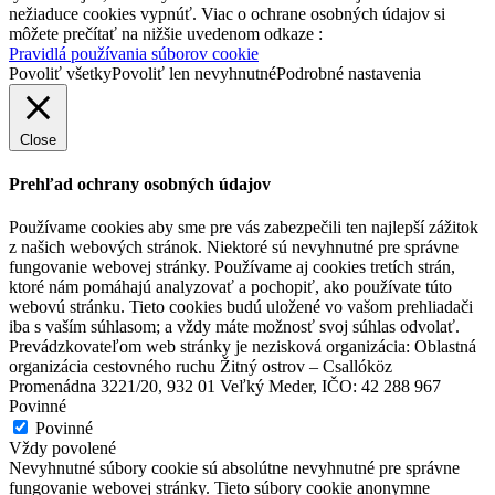
nežiaduce cookies vypnúť. Viac o ochrane osobných údajov si
môžete prečítať na nižšie uvedenom odkaze :
Pravidlá používania súborov cookie
Povoliť všetky
Povoliť len nevyhnutné
Podrobné nastavenia
Close
Prehľad ochrany osobných údajov
Používame cookies aby sme pre vás zabezpečili ten najlepší zážitok
z našich webových stránok. Niektoré sú nevyhnutné pre správne
fungovanie webovej stránky. Používame aj cookies tretích strán,
ktoré nám pomáhajú analyzovať a pochopiť, ako používate túto
webovú stránku. Tieto cookies budú uložené vo vašom prehliadači
iba s vaším súhlasom; a vždy máte možnosť svoj súhlas odvolať.
Prevádzkovateľom web stránky je nezisková organizácia: Oblastná
organizácia cestovného ruchu Žitný ostrov – Csallóköz
Promenádna 3221/20, 932 01 Veľký Meder, IČO: 42 288 967
Povinné
Povinné
Vždy povolené
Nevyhnutné súbory cookie sú absolútne nevyhnutné pre správne
Vodný kolový mlyn a skanzen v Jelke
fungovanie webovej stránky. Tieto súbory cookie anonymne