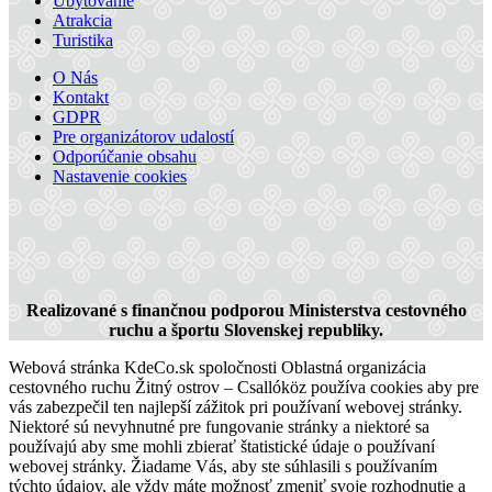
Ubytovanie
Atrakcia
Turistika
O Nás
Kontakt
GDPR
Pre organizátorov udalostí
Odporúčanie obsahu
Thermalpark Dunajská Streda
Nastavenie cookies
Dunajská Streda
Turistické atrakcie
Realizované s finančnou podporou Ministerstva cestovného
ruchu a športu Slovenskej republiky.
Webová stránka KdeCo.sk spoločnosti Oblastná organizácia
cestovného ruchu Žitný ostrov – Csallóköz používa cookies aby pre
vás zabezpečil ten najlepší zážitok pri používaní webovej stránky.
Niektoré sú nevyhnutné pre fungovanie stránky a niektoré sa
používajú aby sme mohli zbierať štatistické údaje o používaní
webovej stránky. Žiadame Vás, aby ste súhlasili s používaním
týchto údajov, ale vždy máte možnosť zmeniť svoje rozhodnutie a