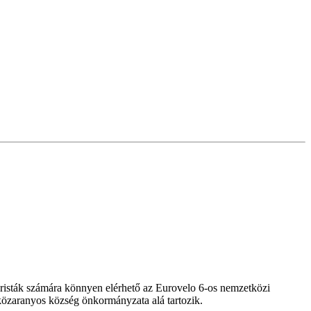
risták számára könnyen elérhető az Eurovelo 6-os nemzetközi
óközaranyos község önkormányzata alá tartozik.