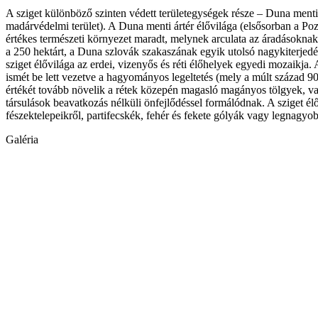
A sziget különböző szinten védett területegységek része – Duna menti
madárvédelmi terület). A Duna menti ártér élővilága (elsősorban a Poz
értékes természeti környezet maradt, melynek arculata az áradásokna
a 250 hektárt, a Duna szlovák szakaszának egyik utolsó nagykiterjedésű
sziget élővilága az erdei, vizenyős és réti élőhelyek egyedi mozaikja.
ismét be lett vezetve a hagyományos legeltetés (mely a múlt század 90
értékét tovább növelik a rétek közepén magasló magányos tölgyek, val
társulások beavatkozás nélküli önfejlődéssel formálódnak. A sziget é
fészektelepeikről, partifecskék, fehér és fekete gólyák vagy legnagyobb
Galéria