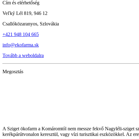
Cím és elérhetőség
Veľký Lél 819, 946 12
Csallóközaranyos, Szlovákia
+421 948 104 665
info@ekofarma.sk
Tovább a weboldalra
Megosztás
A Sziget ökofarm a Komáromtól nem messze fekvő Nagyléli-sziget szo
kerékpárútvonalon keresztül, vagy vízi turisztikai eszközökkel. Az e