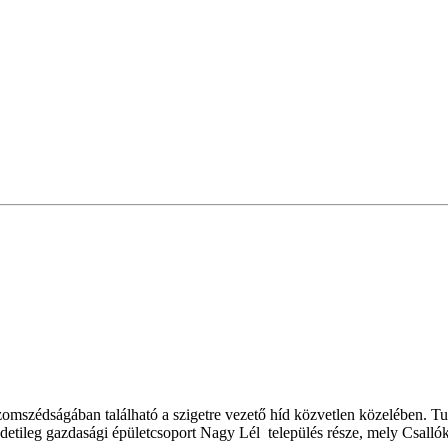
mszédságában található a szigetre vezető híd közvetlen közelében. Tu
redetileg gazdasági épületcsoport Nagy Lél település része, mely Csall