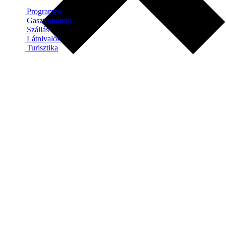
Programok
Gasztronómia
Szállás
Látnivalók
Turisztika