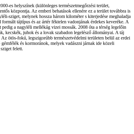
000-es helyszínek (különleges természetmegőrzési terület,
ntős központja. Az emberi behatások ellenére ez a terület továbbra is
éli-sziget, melynek hossza három kilométer s kiterjedése meghaladja
 formált tájtípus és az ártér féktelen vadonjának érdekes keveréke. A
t pedig a nagyléli mellékág vizei mossák. 2008 óta a térség legelőin
ák, kecskék, juhok és a lovak szabadon legelésző állományai. A táj
Az ötös-fokú, legszigorúbb természetvédelmi területen belül az erdei
ző gémfélék és kormoránok, melyek vadászni járnak ide közeli
ziget felett.