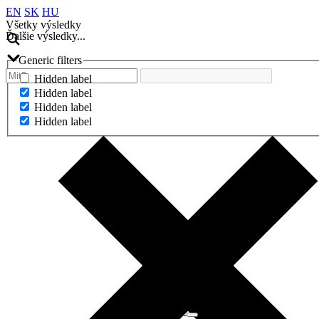
EN
SK
HU
Všetky výsledky
Ďalšie výsledky...
Generic filters
Hidden label
Hidden label
Hidden label
Hidden label