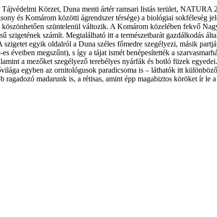
 Tájvédelmi Körzet, Duna menti ártér ramsari listás terület, NATURA 2
sony és Komárom közötti ágrendszer térsége) a biológiai sokféleség jele
k köszönhetően szüntelenül változik. A Komárom közelében fekvő Nagyl
 szigetének számít. Megtalálható itt a természetbarát gazdálkodás által
 A szigetet egyik oldalról a Duna széles főmedre szegélyezi, másik partjá
-es éveiben megszűnt), s így a tájat ismét benépesítették a szarvasmarh
amint a mezőket szegélyező terebélyes nyárfák és botló füzek egyedei. 
lővilága egyben az ornitológusok paradicsoma is – láthatók itt különbö
 ragadozó madarunk is, a rétisas, amint épp magabiztos köröket ír le a s