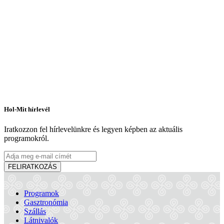
Hol-Mit hírlevél
Iratkozzon fel hírlevelünkre és legyen képben az aktuális
programokról.
FELIRATKOZÁS
Programok
Gasztronómia
Hotel Amade Château
Szállás
Látnivalók