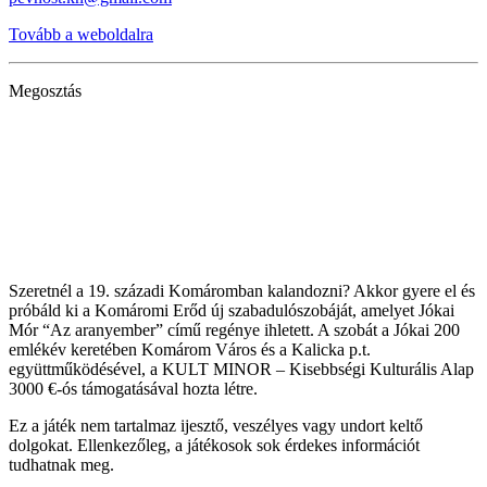
Tovább a weboldalra
Megosztás
Szeretnél a 19. századi Komáromban kalandozni? Akkor gyere el és
próbáld ki a Komáromi Erőd új szabadulószobáját, amelyet Jókai
Mór “Az aranyember” című regénye ihletett. A szobát a Jókai 200
emlékév keretében Komárom Város és a Kalicka p.t.
együttműködésével, a KULT MINOR – Kisebbségi Kulturális Alap
3000 €-ós támogatásával hozta létre.
Ez a játék nem tartalmaz ijesztő, veszélyes vagy undort keltő
dolgokat. Ellenkezőleg, a játékosok sok érdekes információt
tudhatnak meg.