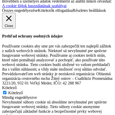
Bővebben a személyes adatok védelméről az alábbi linken olvashat:
A cookie fájlok használatának szabályai
Összes engedélyezése
Kötelezők elfogadása
Részletes beállítások
Close
Prehľad ochrany osobných údajov
Používame cookies aby sme pre vás zabezpečili ten najlepší zážitok
z našich webových stránok. Niektoré sú nevyhnutné pre správne
fungovanie webovej stránky. Používame aj cookies tretích strán,
ktoré nám pomáhajú analyzovať a pochopiť, ako používate túto
webovú stránku. Tieto cookies budú uložené vo vašom prehliadači
iba s vaším súhlasom; a vždy máte možnosť svoj súhlas odvolať.
Prevádzkovateľom web stránky je nezisková organizácia: Oblastná
organizácia cestovného ruchu Žitný ostrov – Csallóköz Promenádna
3221/20, 932 01 Veľký Meder, IČO: 42 288 967
Kötelező
Kötelező
Mindig engedélyezve
Nevyhnutné súbory cookie sú absolútne nevyhnutné pre správne
fungovanie webovej stránky. Tieto súbory cookie anonymne
zabezpečujú základné funkcie a bezpečnostné prvky webovej
Fortune Panzió