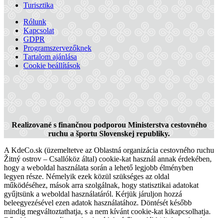
Turisztika
Várkony
Rólunk
Kapcsolat
Hotel
GDPR
Programszervezőknek
Tartalom ajánlása
Cookie beállítások
Realizované s finančnou podporou Ministerstva cestovného
ruchu a športu Slovenskej republiky.
A KdeCo.sk (üzemeltetve az Oblastná organizácia cestovného ruchu
Žitný ostrov – Csallóköz által) cookie-kat használ annak érdekében,
hogy a weboldal használata során a lehető legjobb élményben
legyen része. Némelyik ezek közül szükséges az oldal
működéséhez, mások arra szolgálnak, hogy statisztikai adatokat
gyűjtsünk a weboldal használatáról. Kérjük járuljon hozzá
beleegyezésével ezen adatok használatához. Döntését később
mindig megváltoztathatja, s a nem kívánt cookie-kat kikapcsolhatja.