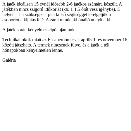
A játék ideálisan 15 évnél idősebb 2-6 játékos számára készült. A
játékban nincs szigorú időkorlát (kb. 1-1,5 órát vesz igénybe). E
helyett – ha szükséges – pici külső segítséggel terelgetjük a
csoportot a kijutás felé. A zárat mindenki önállóan nyitja ki.
A játék során kényelmes cipőt ajánlunk.
Technikai okok miatt az Escaperoom csak április 1. és november 16.
között játszható. A termek nincsenek fűtve, és a játék a téli
hónapokban kényelmetlen lenne.
Galéria