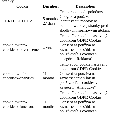
stránky.
Cookie
Duration
Description
Tento cookie od spoločnosti
Dunaszerdahely
Google sa používa na
5 months
_GRECAPTCHA
identifikáciu robotov na
27 days
Panzió
ochranu webovej stránky pred
škodlivými spamovými útokmi.
Tento súbor cookie nastavený
doplnkom GDPR Cookie
cookielawinfo-
Consent sa používa na
1 year
checkbox-advertisement
zaznamenanie súhlasu
používateľa s cookies v
kategórii ,,Reklama"
Tento súbor cookie nastavený
doplnkom GDPR Cookie
cookielawinfo-
11
Consent sa používa na
checkbox-analytics
months
zaznamenanie súhlasu
používateľa s cookies v
kategórii ,,Analytické"
Tento súbor cookie nastavený
doplnkom GDPR Cookie
cookielawinfo-
11
Consent sa používa na
checkbox-functional
months
zaznamenanie súhlasu
používateľa s cookies v