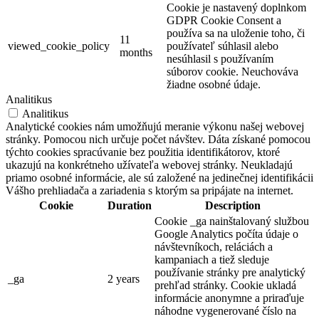
Cookie je nastavený doplnkom
Dunaszerdahely
GDPR Cookie Consent a
používa sa na uloženie toho, či
Hotel
11
viewed_cookie_policy
používateľ súhlasil alebo
months
nesúhlasil s používaním
súborov cookie. Neuchováva
žiadne osobné údaje.
Analitikus
Analitikus
Analytické cookies nám umožňujú meranie výkonu našej webovej
stránky. Pomocou nich určuje počet návštev. Dáta získané pomocou
týchto cookies spracúvanie bez použitia identifikátorov, ktoré
ukazujú na konkrétneho užívateľa webovej stránky. Neukladajú
priamo osobné informácie, ale sú založené na jedinečnej identifikácii
Vášho prehliadača a zariadenia s ktorým sa pripájate na internet.
Cookie
Duration
Description
Cookie _ga nainštalovaný službou
Google Analytics počíta údaje o
návštevníkoch, reláciách a
kampaniach a tiež sleduje
používanie stránky pre analytický
_ga
2 years
prehľad stránky. Cookie ukladá
informácie anonymne a priraďuje
náhodne vygenerované číslo na