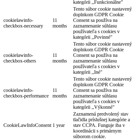
kategórii ,,Funkcionálne"
Tento súbor cookie nastavený
doplnkom GDPR Cookie
cookielawinfo-
11
Consent sa používa na
checkbox-necessary
months
zaznamenanie súhlasu
používateľa s cookies v
kategórii ,,Povinné"
Tento súbor cookie nastavený
doplnkom GDPR Cookie
cookielawinfo-
11
Consent sa používa na
checkbox-others
months
zaznamenanie súhlasu
používateľa s cookies v
kategórii ,,Iné"
Tento súbor cookie nastavený
doplnkom GDPR Cookie
cookielawinfo-
11
Consent sa používa na
checkbox-performance
months
zaznamenanie súhlasu
používateľa s cookies v
kategórii ,,Výkonné"
Zaznamená predvolený stav
tlačidla príslušnej kategórie a
Hotel Legend
CookieLawInfoConsent
1 year
stav CCPA. Funguje iba v
koordinácii s primárnym
súborom cookie.