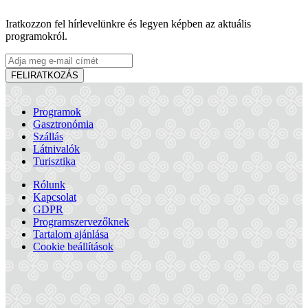
Iratkozzon fel hírlevelünkre és legyen képben az aktuális
programokról.
FELIRATKOZÁS
Programok
Gasztronómia
Szállás
Látnivalók
Turisztika
Rólunk
Kapcsolat
GDPR
Slovakia Ring
Programszervezőknek
Tartalom ajánlása
Cookie beállítások
Dióspatony
Turisztikai látnivalók