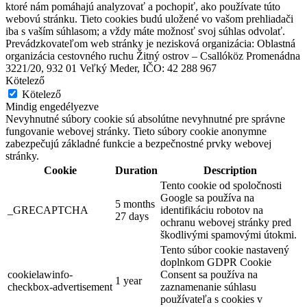
ktoré nám pomáhajú analyzovať a pochopiť, ako používate túto
webovú stránku. Tieto cookies budú uložené vo vašom prehliadači
iba s vaším súhlasom; a vždy máte možnosť svoj súhlas odvolať.
Prevádzkovateľom web stránky je nezisková organizácia: Oblastná
organizácia cestovného ruchu Žitný ostrov – Csallóköz Promenádna
3221/20, 932 01 Veľký Meder, IČO: 42 288 967
Kötelező
Kötelező
Mindig engedélyezve
Nevyhnutné súbory cookie sú absolútne nevyhnutné pre správne
fungovanie webovej stránky. Tieto súbory cookie anonymne
zabezpečujú základné funkcie a bezpečnostné prvky webovej
stránky.
Cookie
Duration
Description
Tento cookie od spoločnosti
Google sa používa na
Vermes-villa
5 months
_GRECAPTCHA
identifikáciu robotov na
27 days
ochranu webovej stránky pred
škodlivými spamovými útokmi.
Tento súbor cookie nastavený
Dunaszerdahely
doplnkom GDPR Cookie
cookielawinfo-
Consent sa používa na
Múzeumok, galériák
1 year
checkbox-advertisement
zaznamenanie súhlasu
používateľa s cookies v