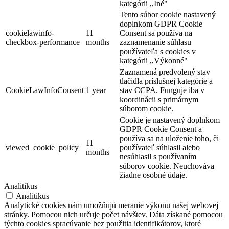
kategórii ,,Iné"
Tento súbor cookie nastavený
doplnkom GDPR Cookie
cookielawinfo-
11
Consent sa používa na
checkbox-performance
months
zaznamenanie súhlasu
používateľa s cookies v
kategórii ,,Výkonné"
Thermalpark Dunajská Streda
Zaznamená predvolený stav
tlačidla príslušnej kategórie a
CookieLawInfoConsent
1 year
stav CCPA. Funguje iba v
koordinácii s primárnym
Dunajská Streda
súborom cookie.
Turisztikai látnivalók
Cookie je nastavený doplnkom
GDPR Cookie Consent a
používa sa na uloženie toho, či
11
viewed_cookie_policy
používateľ súhlasil alebo
months
nesúhlasil s používaním
súborov cookie. Neuchováva
žiadne osobné údaje.
Analitikus
Analitikus
Analytické cookies nám umožňujú meranie výkonu našej webovej
stránky. Pomocou nich určuje počet návštev. Dáta získané pomocou
týchto cookies spracúvanie bez použitia identifikátorov, ktoré