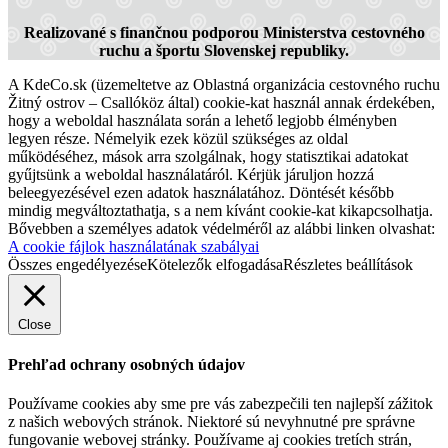
Realizované s finančnou podporou Ministerstva cestovného
ruchu a športu Slovenskej republiky.
A KdeCo.sk (üzemeltetve az Oblastná organizácia cestovného ruchu
Žitný ostrov – Csallóköz által) cookie-kat használ annak érdekében,
hogy a weboldal használata során a lehető legjobb élményben
legyen része. Némelyik ezek közül szükséges az oldal
működéséhez, mások arra szolgálnak, hogy statisztikai adatokat
gyűjtsünk a weboldal használatáról. Kérjük járuljon hozzá
beleegyezésével ezen adatok használatához. Döntését később
mindig megváltoztathatja, s a nem kívánt cookie-kat kikapcsolhatja.
Bővebben a személyes adatok védelméről az alábbi linken olvashat:
A cookie fájlok használatának szabályai
Összes engedélyezése
Kötelezők elfogadása
Részletes beállítások
Close
Prehľad ochrany osobných údajov
Používame cookies aby sme pre vás zabezpečili ten najlepší zážitok
z našich webových stránok. Niektoré sú nevyhnutné pre správne
fungovanie webovej stránky. Používame aj cookies tretích strán,