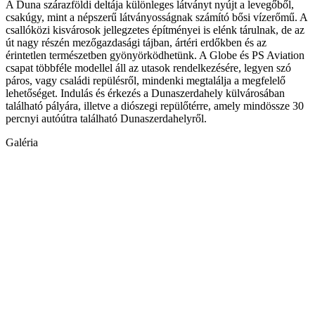
A Duna szárazföldi deltája különleges látványt nyújt a levegőből,
csakúgy, mint a népszerű látványosságnak számító bősi vízerőmű. A
csallóközi kisvárosok jellegzetes építményei is elénk tárulnak, de az
út nagy részén mezőgazdasági tájban, ártéri erdőkben és az
érintetlen természetben gyönyörködhetünk. A Globe és PS Aviation
csapat többféle modellel áll az utasok rendelkezésére, legyen szó
páros, vagy családi repülésről, mindenki megtalálja a megfelelő
lehetőséget. Indulás és érkezés a Dunaszerdahely külvárosában
található pályára, illetve a diószegi repülőtérre, amely mindössze 30
percnyi autóútra található Dunaszerdahelyről.
Galéria