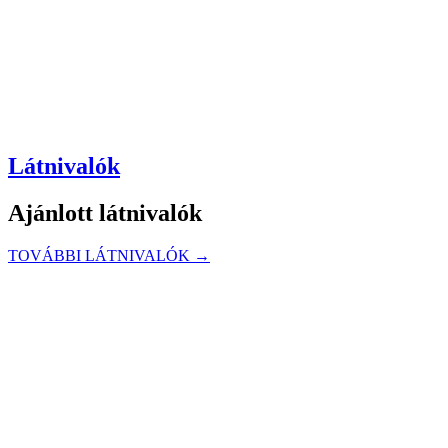
Látnivalók
Ajánlott látnivalók
TOVÁBBI LÁTNIVALÓK →