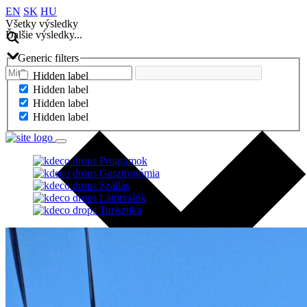
EN
SK
HU
Všetky výsledky
Ďalšie výsledky...
Generic filters
Hidden label
Hidden label
Hidden label
Hidden label
Programok
Gasztronómia
Szállás
Látnivalók
Turisztika