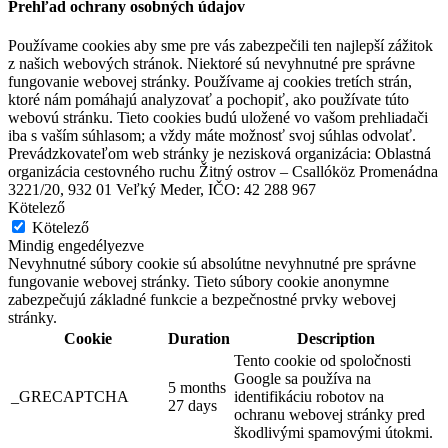
Prehľad ochrany osobných údajov
Používame cookies aby sme pre vás zabezpečili ten najlepší zážitok
z našich webových stránok. Niektoré sú nevyhnutné pre správne
fungovanie webovej stránky. Používame aj cookies tretích strán,
ktoré nám pomáhajú analyzovať a pochopiť, ako používate túto
webovú stránku. Tieto cookies budú uložené vo vašom prehliadači
iba s vaším súhlasom; a vždy máte možnosť svoj súhlas odvolať.
Prevádzkovateľom web stránky je nezisková organizácia: Oblastná
organizácia cestovného ruchu Žitný ostrov – Csallóköz Promenádna
3221/20, 932 01 Veľký Meder, IČO: 42 288 967
Kötelező
Kötelező
Mindig engedélyezve
Nevyhnutné súbory cookie sú absolútne nevyhnutné pre správne
fungovanie webovej stránky. Tieto súbory cookie anonymne
zabezpečujú základné funkcie a bezpečnostné prvky webovej
stránky.
Cookie
Duration
Description
Tento cookie od spoločnosti
Google sa používa na
5 months
_GRECAPTCHA
identifikáciu robotov na
27 days
ochranu webovej stránky pred
škodlivými spamovými útokmi.