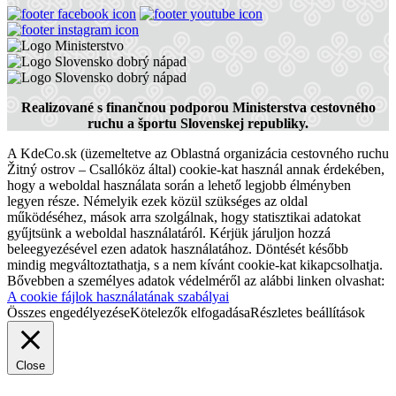
Realizované s finančnou podporou Ministerstva cestovného
ruchu a športu Slovenskej republiky.
A KdeCo.sk (üzemeltetve az Oblastná organizácia cestovného ruchu
Žitný ostrov – Csallóköz által) cookie-kat használ annak érdekében,
hogy a weboldal használata során a lehető legjobb élményben
legyen része. Némelyik ezek közül szükséges az oldal
működéséhez, mások arra szolgálnak, hogy statisztikai adatokat
gyűjtsünk a weboldal használatáról. Kérjük járuljon hozzá
beleegyezésével ezen adatok használatához. Döntését később
mindig megváltoztathatja, s a nem kívánt cookie-kat kikapcsolhatja.
Bővebben a személyes adatok védelméről az alábbi linken olvashat:
A cookie fájlok használatának szabályai
Összes engedélyezése
Kötelezők elfogadása
Részletes beállítások
Close