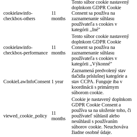
Tento súbor cookie nastavený
doplnkom GDPR Cookie
cookielawinfo-
11
Consent sa používa na
checkbox-others
months
zaznamenanie súhlasu
používateľa s cookies v
kategórii ,,Iné"
Tento súbor cookie nastavený
doplnkom GDPR Cookie
cookielawinfo-
11
Consent sa používa na
checkbox-performance
months
zaznamenanie súhlasu
používateľa s cookies v
kategórii ,,Výkonné"
Zaznamená predvolený stav
tlačidla príslušnej kategórie a
CookieLawInfoConsent
1 year
stav CCPA. Funguje iba v
koordinácii s primárnym
súborom cookie.
Cookie je nastavený doplnkom
GDPR Cookie Consent a
používa sa na uloženie toho, či
11
viewed_cookie_policy
používateľ súhlasil alebo
months
nesúhlasil s používaním
súborov cookie. Neuchováva
žiadne osobné údaje.