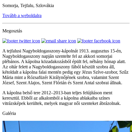
Somorja, Tejfalu, Szlovákia
Tovább a weboldalra
Megosztás
A tejfalusi Nagyboldogasszony-kápolnát 1913. augusztus 15-én,
Nagyboldogasszony napján szentelte fel az akkori somorjai
plébános. A kápolna közadakozásból épült fel, néhány hónap alatt.
Az oltár felett a Nagyboldogasszony fából készült szobra áll,
kétoldalt a kápolna falai mentén pedig egy Jézus Szíve-szobor, Szűz
Mária mint a Rózsafüzér Királynőjének szobra, valamint Szent
József, Szent Alajos, Szent Flórián és Szent Antal szobrai állnak.
A kápolna belső tere 2012–2013-ban teljes felújításon ment
keresztül. Ebből az alkalomból a kápolna ablakaiba színes
vitrázsképek kerültek, melyek magyar női szenteket ábrázolnak.
Galéria