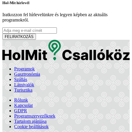
New York Coffee & Restaurant
Hol-Mit hírlevél
Iratkozzon fel hírlevelünkre és legyen képben az aktuális
programokról.
Dunaszerdahely
Cukrászda és kávézó
Étterem és pizzéria
FELIRATKOZÁS
PLATZ Bistro & Bar
Programok
Dunaszerdahely
Gasztronómia
Szállás
Bár, pub és söröző
Étterem és pizzéria
Látnivalók
Turisztika
APANI
Rólunk
Kapcsolat
GDPR
Programszervezőknek
Tartalom ajánlása
Somorja
Cookie beállítások
Étterem és pizzéria