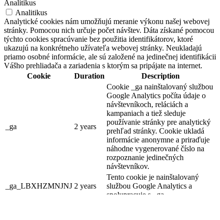
Analitikus
Analitikus
Analytické cookies nám umožňujú meranie výkonu našej webovej
stránky. Pomocou nich určuje počet návštev. Dáta získané pomocou
týchto cookies spracúvanie bez použitia identifikátorov, ktoré
ukazujú na konkrétneho užívateľa webovej stránky. Neukladajú
priamo osobné informácie, ale sú založené na jedinečnej identifikácii
Vášho prehliadača a zariadenia s ktorým sa pripájate na internet.
Cookie
Duration
Description
Cookie _ga nainštalovaný službou
Google Analytics počíta údaje o
návštevníkoch, reláciách a
kampaniach a tiež sleduje
používanie stránky pre analytický
_ga
2 years
prehľad stránky. Cookie ukladá
informácie anonymne a priraďuje
náhodne vygenerované číslo na
rozpoznanie jedinečných
návštevníkov.
Tento cookie je nainštalovaný
_ga_LBXHZMNJNJ
2 years
službou Google Analytics a
spolupracuje s _ga.
SAVE & ACCEPT
Powered by