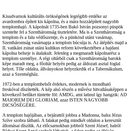
Kisudvarnok kultúrális örökségének legrégibb emléke az
avardombra épített kis kápolna, és a mára hozzáépített nagyobb
templomhajó. A kápolnát 1735-ben Bakó István pozsonyi püspök
szentelte fel a Szentháromság tiszteletére. Ma is a Szentháromság a
templom és a falu védőszentje, és a pünkösd utáni vasárnap,
Szentháromság vasárnapja a templom búcsúja is. Az átépítés majd a
II. vatikáni zsinat utáni kultikus reform következtében a hajdani
kápolna belseje is átalakult. Jelenleg a megmaradt kápolnarész a
templom szentélye. A régi oltárból csak a Szentháromság barokk
képe maradt meg, a főoltár helyén pedig az áldozati asztal foglal
helyet. Tőle oldalra, állványokon helyezkedik el a Tabernákulum,
azaz a Szentségház.
1972-ben a templombelsőt érdekes, modernek is mondható
freskóval díszítették. A kép alsó részén a művész hitvallásaképpen a
következő betűket tüntette föl: AMDG, ami latinul így hangzik: AD
MAIOREM DEI GLORIAM, azaz ISTEN NAGYOBB
DICSŐSÉGÉRE.
A templom hajójában, a bejárattól jobbra a Madonna, balra Jézus
Szíve szobra látható. A falakat pedig mindkét oldalon a keresztút
állomásai díszítik. Az előcsarnokban jobbról Szent József, balról
Páduai Szent Antal szobrát láthatjuk, a falon pedig az ifjúság