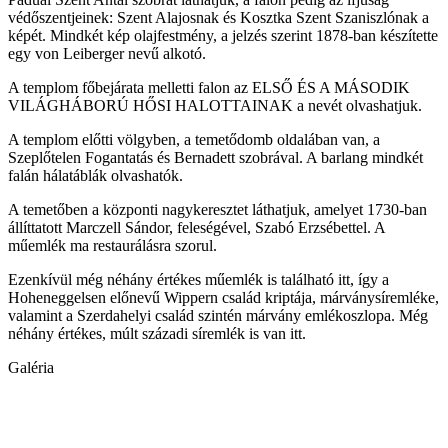
védőszentjeinek: Szent Alajosnak és Kosztka Szent Szaniszlónak a
képét. Mindkét kép olajfestmény, a jelzés szerint 1878-ban készítette
egy von Leiberger nevű alkotó.
A templom főbejárata melletti falon az ELSŐ ÉS A MÁSODIK
VILÁGHÁBORÚ HŐSI HALOTTAINAK a nevét olvashatjuk.
A templom előtti völgyben, a temetődomb oldalában van, a
Szeplőtelen Fogantatás és Bernadett szobrával. A barlang mindkét
falán hálatáblák olvashatók.
A temetőben a központi nagykeresztet láthatjuk, amelyet 1730-ban
állíttatott Marczell Sándor, feleségével, Szabó Erzsébettel. A
műemlék ma restaurálásra szorul.
Ezenkívül még néhány értékes műemlék is található itt, így a
Hoheneggelsen előnevű Wippern család kriptája, márványsíremléke,
valamint a Szerdahelyi család szintén márvány emlékoszlopa. Még
néhány értékes, múlt századi síremlék is van itt.
Galéria