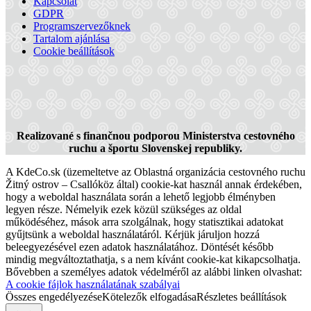
Kapcsolat
GDPR
Programszervezőknek
Tartalom ajánlása
Slovakia Ring
Cookie beállítások
Dióspatony
Turisztikai látnivalók
Realizované s finančnou podporou Ministerstva cestovného
ruchu a športu Slovenskej republiky.
A KdeCo.sk (üzemeltetve az Oblastná organizácia cestovného ruchu
Žitný ostrov – Csallóköz által) cookie-kat használ annak érdekében,
hogy a weboldal használata során a lehető legjobb élményben
legyen része. Némelyik ezek közül szükséges az oldal
működéséhez, mások arra szolgálnak, hogy statisztikai adatokat
gyűjtsünk a weboldal használatáról. Kérjük járuljon hozzá
beleegyezésével ezen adatok használatához. Döntését később
mindig megváltoztathatja, s a nem kívánt cookie-kat kikapcsolhatja.
Bővebben a személyes adatok védelméről az alábbi linken olvashat:
A cookie fájlok használatának szabályai
Összes engedélyezése
Kötelezők elfogadása
Részletes beállítások