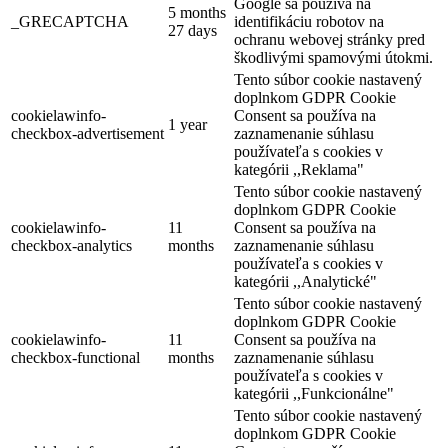
Google sa používa na
Turisztikai információs központ Dunaszerdahely
5 months
_GRECAPTCHA
identifikáciu robotov na
27 days
ochranu webovej stránky pred
škodlivými spamovými útokmi.
Tento súbor cookie nastavený
Dunaszerdahely
doplnkom GDPR Cookie
cookielawinfo-
Consent sa používa na
Turisztikai látnivalók
1 year
checkbox-advertisement
zaznamenanie súhlasu
používateľa s cookies v
kategórii ,,Reklama"
Tento súbor cookie nastavený
doplnkom GDPR Cookie
cookielawinfo-
11
Consent sa používa na
checkbox-analytics
months
zaznamenanie súhlasu
používateľa s cookies v
kategórii ,,Analytické"
Tento súbor cookie nastavený
doplnkom GDPR Cookie
cookielawinfo-
11
Consent sa používa na
checkbox-functional
months
zaznamenanie súhlasu
používateľa s cookies v
kategórii ,,Funkcionálne"
Tento súbor cookie nastavený
doplnkom GDPR Cookie