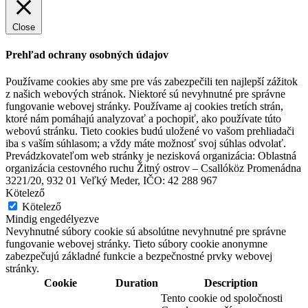
Close
Prehľad ochrany osobných údajov
Používame cookies aby sme pre vás zabezpečili ten najlepší zážitok
z našich webových stránok. Niektoré sú nevyhnutné pre správne
fungovanie webovej stránky. Používame aj cookies tretích strán,
ktoré nám pomáhajú analyzovať a pochopiť, ako používate túto
webovú stránku. Tieto cookies budú uložené vo vašom prehliadači
iba s vaším súhlasom; a vždy máte možnosť svoj súhlas odvolať.
Prevádzkovateľom web stránky je nezisková organizácia: Oblastná
organizácia cestovného ruchu Žitný ostrov – Csallóköz Promenádna
3221/20, 932 01 Veľký Meder, IČO: 42 288 967
Kötelező
Kötelező
Mindig engedélyezve
Nevyhnutné súbory cookie sú absolútne nevyhnutné pre správne
fungovanie webovej stránky. Tieto súbory cookie anonymne
zabezpečujú základné funkcie a bezpečnostné prvky webovej
stránky.
Cookie
Duration
Description
Tento cookie od spoločnosti