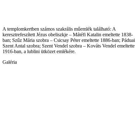
A templomkertben számos szakrális műemlék található: A
keresztrefeszített Jézus obeliszkje – Mátéfi Katalin emeltette 1838-
ban; Szűz Mária szobra – Csicsay Péter emeltette 1886-ban; Páduai
Szent Antal szobra; Szent Vendel szobra – Kováts Vendel emeltette
1916-ban, a lublini ütközet emlékére.
Galéria