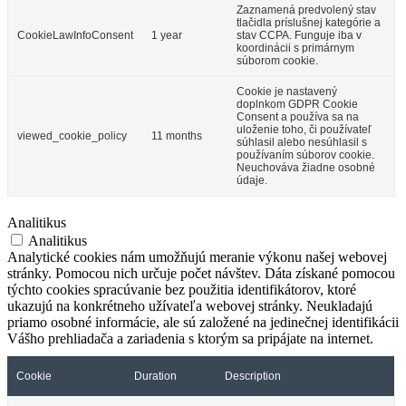
Zaznamená predvolený stav
tlačidla príslušnej kategórie a
CookieLawInfoConsent
1 year
stav CCPA. Funguje iba v
koordinácii s primárnym
súborom cookie.
Cookie je nastavený
doplnkom GDPR Cookie
Consent a používa sa na
uloženie toho, či používateľ
viewed_cookie_policy
11 months
súhlasil alebo nesúhlasil s
používaním súborov cookie.
Neuchováva žiadne osobné
údaje.
Analitikus
Analitikus
Analytické cookies nám umožňujú meranie výkonu našej webovej
stránky. Pomocou nich určuje počet návštev. Dáta získané pomocou
týchto cookies spracúvanie bez použitia identifikátorov, ktoré
ukazujú na konkrétneho užívateľa webovej stránky. Neukladajú
priamo osobné informácie, ale sú založené na jedinečnej identifikácii
Vášho prehliadača a zariadenia s ktorým sa pripájate na internet.
Cookie
Duration
Description