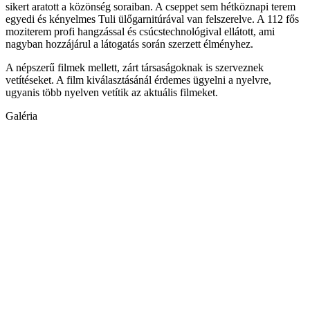
sikert aratott a közönség soraiban. A cseppet sem hétköznapi terem
egyedi és kényelmes Tuli ülőgarnitúrával van felszerelve. A 112 fős
moziterem profi hangzással és csúcstechnológival ellátott, ami
nagyban hozzájárul a látogatás során szerzett élményhez.
A népszerű filmek mellett, zárt társaságoknak is szerveznek
vetítéseket. A film kiválasztásánál érdemes ügyelni a nyelvre,
ugyanis több nyelven vetítik az aktuális filmeket.
Galéria