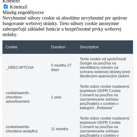
Kötelező
Kötelező
Mindig engedélyezve
Nevyhnutné súbory cookie sú absolútne nevyhnutné pre správne
fungovanie webovej stránky. Tieto súbory cookie anonymne
Hotel Amade Château
zabezpečujú základné funkcie a bezpečnostné prvky webovej
stránky.
Cookie
Duration
Description
Várkony
Hotel
Tento cookie od spoločnosti
Google sa používa na
5 months 27
_GRECAPTCHA
identifikáciu robotov na
days
ochranu webovej stránky pred
škodlivými spamovými útokmi.
Tento súbor cookie nastavený
doplnkom GDPR Cookie
cookielawinfo-
Consent sa používa na
checkbox-
1 year
zaznamenanie súhlasu
advertisement
používateľa s cookies v
kategórii ,,Reklama"
Tento súbor cookie nastavený
doplnkom GDPR Cookie
cookielawinfo-
Consent sa používa na
11 months
checkbox-analytics
zaznamenanie súhlasu
používateľa s cookies v