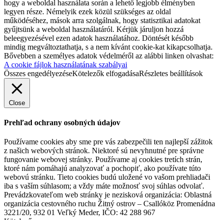
hogy a weboldal használata során a lehető legjobb élményben
legyen része. Némelyik ezek közül szükséges az oldal
működéséhez, mások arra szolgálnak, hogy statisztikai adatokat
gyűjtsünk a weboldal használatáról. Kérjük járuljon hozzá
beleegyezésével ezen adatok használatához. Döntését később
mindig megváltoztathatja, s a nem kívánt cookie-kat kikapcsolhatja.
Bővebben a személyes adatok védelméről az alábbi linken olvashat:
A cookie fájlok használatának szabályai
Összes engedélyezése
Kötelezők elfogadása
Részletes beállítások
Close
Prehľad ochrany osobných údajov
Používame cookies aby sme pre vás zabezpečili ten najlepší zážitok
z našich webových stránok. Niektoré sú nevyhnutné pre správne
fungovanie webovej stránky. Používame aj cookies tretích strán,
ktoré nám pomáhajú analyzovať a pochopiť, ako používate túto
webovú stránku. Tieto cookies budú uložené vo vašom prehliadači
iba s vaším súhlasom; a vždy máte možnosť svoj súhlas odvolať.
Prevádzkovateľom web stránky je nezisková organizácia: Oblastná
organizácia cestovného ruchu Žitný ostrov – Csallóköz Promenádna
3221/20, 932 01 Veľký Meder, IČO: 42 288 967