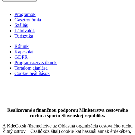
Programok
Gasztronómia
Szállás
Látnivalók
Turisztika
Rólunk
Kapcsolat
GDPR
Programszervezőknek
Apartman Lenka
Tartalom ajánlása
Cookie beállítások
Nagymegyer
Apartman
Realizované s finančnou podporou Ministerstva cestovného
ruchu a športu Slovenskej republiky.
A KdeCo.sk (üzemeltetve az Oblastná organizácia cestovného ruchu
Žitný ostrov – Csallóköz által) cookie-kat használ annak érdekében,