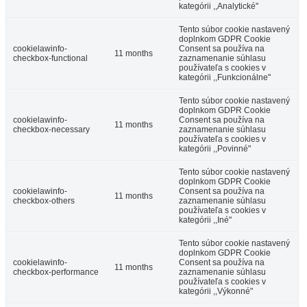
kategórii ,,Analytické"
Tento súbor cookie nastavený
doplnkom GDPR Cookie
cookielawinfo-
Consent sa používa na
11 months
checkbox-functional
zaznamenanie súhlasu
používateľa s cookies v
kategórii ,,Funkcionálne"
Tento súbor cookie nastavený
doplnkom GDPR Cookie
cookielawinfo-
Consent sa používa na
11 months
checkbox-necessary
zaznamenanie súhlasu
používateľa s cookies v
kategórii ,,Povinné"
Tento súbor cookie nastavený
doplnkom GDPR Cookie
cookielawinfo-
Consent sa používa na
11 months
checkbox-others
zaznamenanie súhlasu
používateľa s cookies v
Art Hotel Kastély
kategórii ,,Iné"
Tento súbor cookie nastavený
doplnkom GDPR Cookie
cookielawinfo-
Consent sa používa na
Fél
11 months
checkbox-performance
zaznamenanie súhlasu
používateľa s cookies v
Hotel
kategórii ,,Výkonné"