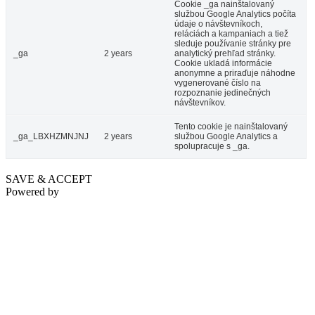
Cookie _ga nainštalovaný
službou Google Analytics počíta
údaje o návštevníkoch,
reláciách a kampaniach a tiež
sleduje používanie stránky pre
_ga
2 years
analytický prehľad stránky.
Cookie ukladá informácie
anonymne a priraďuje náhodne
vygenerované číslo na
rozpoznanie jedinečných
návštevníkov.
Tento cookie je nainštalovaný
_ga_LBXHZMNJNJ
2 years
službou Google Analytics a
spolupracuje s _ga.
SAVE & ACCEPT
Powered by
Fortune Panzió
Dunaszerdahely
Panzió