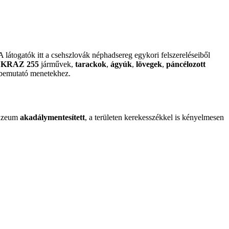
A látogatók itt a csehszlovák néphadsereg egykori felszereléseiből
,
KRAZ 255
járművek,
tarackok
,
ágyúk
,
lövegek
,
páncélozott
t bemutató menetekhez.
úzeum
akadálymentesített
, a területen kerekesszékkel is kényelmesen