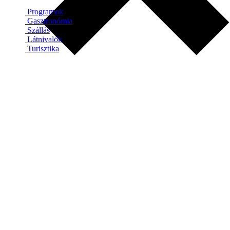
Programok
Gasztronómia
Szállás
Látnivalók
Turisztika