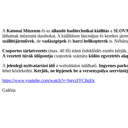
A
Katonai Múzeum
és az
állandó haditechnikai kiállítás
a
SLOVAK
láthatnak múzeumi darabokat. A kiállításon lánctalpas és kerekes jár
szállítójárművek
, de
vadászgépek
és
harci helikopterek
is. Néhány
Csoportos tárlatvezetés
(max. 40 fő) iránti érdeklődés esetén kérjük,
A vezetett túrák időpontja
csoportok számára
külön egyeztetés ala
A
jelenlegi nyitvatartási idő
a weboldalon található.
Ingyenes parko
lehet közlekedni.
Kérjük, ne lépjenek be a versenypálya szervizútja
https://www.youtube.com/watch?v=bgvzFFC8qEk
Galéria