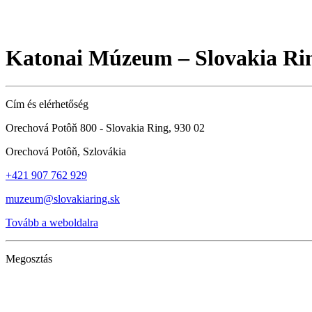
Katonai Múzeum – Slovakia Ri
Cím és elérhetőség
Orechová Potôň 800 - Slovakia Ring, 930 02
Orechová Potôň, Szlovákia
+421 907 762 929
muzeum@slovakiaring.sk
Tovább a weboldalra
Megosztás