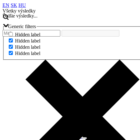
EN
SK
HU
Všetky výsledky
Ďalšie výsledky...
Generic filters
Hidden label
Hidden label
Hidden label
Hidden label