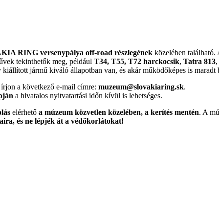
IA RING versenypálya off-road részlegének
közelében található. 
művek tekinthetők meg, például
T34, T55, T72 harckocsik
,
Tatra 813
 kiállított jármű kiváló állapotban van, és akár működőképes is marad
 írjon a következő e-mail címre:
muzeum@slovakiaring.sk
.
pján
a hivatalos nyitvatartási időn kívül is lehetséges.
lás
elérhető
a múzeum közvetlen közelében, a kerítés mentén
. A m
ira, és ne lépjék át a védőkorlátokat!