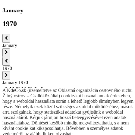
January
1970
January
1970
January 1970
S
M
T
W
T
F
S
A KdeCo.sk (üzemeltetve az Oblastná organizácia cestovného ruchu
28
29
30
31
1
2
3
Žitný ostrov – Csallóköz által) cookie-kat használ annak érdekében,
hogy a weboldal használata során a lehető legjobb élményben legyen
4
5
6
7
8
9
10
része. Némelyik ezek közül szükséges az oldal működéséhez, mások
11
12
13
14
15
16
17
arra szolgálnak, hogy statisztikai adatokat gyűjtsünk a weboldal
18
19
20
21
22
23
24
használatáról. Kérjük járuljon hozzá beleegyezésével ezen adatok
25
26
27
28
29
30
31
használatához. Döntését később mindig megváltoztathatja, s a nem
kívánt cookie-kat kikapcsolhatja. Bővebben a személyes adatok
1
2
3
4
5
6
7
védelméről az alábbi linken olvashat: