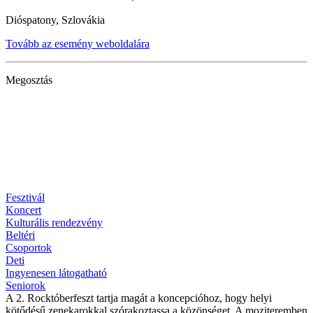
Dióspatony, Szlovákia
Tovább az esemény weboldalára
Megosztás
Fesztivál
Koncert
Kulturális rendezvény
Beltéri
Csoportok
Deti
Ingyenesen látogatható
Seniorok
A 2. Rocktóberfeszt tartja magát a koncepcióhoz, hogy helyi
kötődésű zenekarokkal szórakoztassa a közönséget. A moziteremben