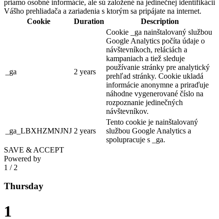
priamo osobné informácie, ale sú založené na jedinečnej identifikácii
Vášho prehliadača a zariadenia s ktorým sa pripájate na internet.
Cookie
Duration
Description
Cookie _ga nainštalovaný službou
Google Analytics počíta údaje o
návštevníkoch, reláciách a
kampaniach a tiež sleduje
používanie stránky pre analytický
_ga
2 years
prehľad stránky. Cookie ukladá
informácie anonymne a priraďuje
náhodne vygenerované číslo na
rozpoznanie jedinečných
návštevníkov.
Tento cookie je nainštalovaný
_ga_LBXHZMNJNJ
2 years
službou Google Analytics a
spolupracuje s _ga.
SAVE & ACCEPT
Powered by
1
/
2
Thursday
1