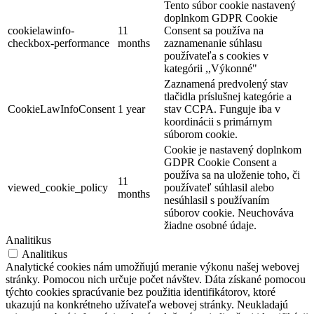
Tento súbor cookie nastavený
doplnkom GDPR Cookie
cookielawinfo-
11
Consent sa používa na
checkbox-performance
months
zaznamenanie súhlasu
používateľa s cookies v
kategórii ,,Výkonné"
Zaznamená predvolený stav
tlačidla príslušnej kategórie a
CookieLawInfoConsent
1 year
stav CCPA. Funguje iba v
koordinácii s primárnym
súborom cookie.
Cookie je nastavený doplnkom
GDPR Cookie Consent a
používa sa na uloženie toho, či
11
viewed_cookie_policy
používateľ súhlasil alebo
months
nesúhlasil s používaním
súborov cookie. Neuchováva
žiadne osobné údaje.
Analitikus
Analitikus
Analytické cookies nám umožňujú meranie výkonu našej webovej
stránky. Pomocou nich určuje počet návštev. Dáta získané pomocou
týchto cookies spracúvanie bez použitia identifikátorov, ktoré
ukazujú na konkrétneho užívateľa webovej stránky. Neukladajú