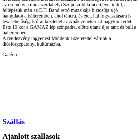
az esemény a dunaszerdahelyi Szuperzöld koncertjével indul, a
fellépésük után az E.T. Band retró muzsikája biztosítja a jó
hangulatot a bálteremben, ahol táncra, és étel, ital fogyasztására is
lesz lehetőség. 8 órai kezdettel az Apák zenekar ad nagykoncertet.
Este 10 kor a GAMAZ lép színpadra, előtte utána újra tánc és buli a
bálteremben.
A rendezvény ingyenes! Mindenkit szeretettel várunk a
diósförgepatonyi kultúrházba.
Galéria
Szállás
Ajánlott szállások