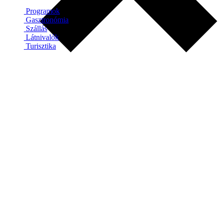
Programok
Gasztronómia
Szállás
Látnivalók
Turisztika