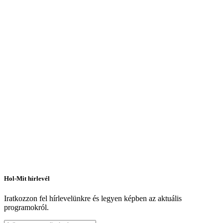
Kis Esti Zene
Hol-Mit hírlevél
Somorja, Július 17
Iratkozzon fel hírlevelünkre és legyen képben az aktuális
Fesztivál
Koncert
programokról.