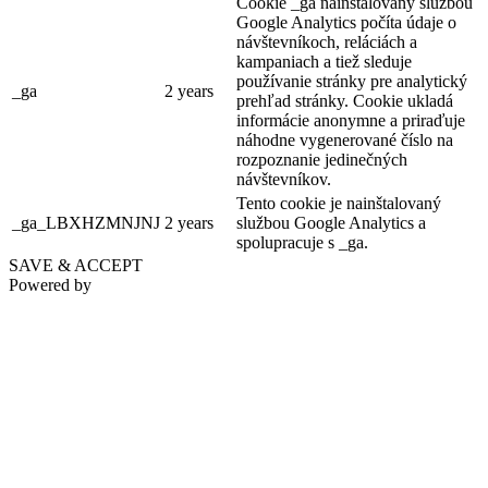
Cookie _ga nainštalovaný službou
Google Analytics počíta údaje o
Somorja, Február 20
návštevníkoch, reláciách a
kampaniach a tiež sleduje
Fesztivál
Gyerekprogramok
používanie stránky pre analytický
_ga
2 years
prehľad stránky. Cookie ukladá
informácie anonymne a priraďuje
náhodne vygenerované číslo na
rozpoznanie jedinečných
návštevníkov.
Tento cookie je nainštalovaný
_ga_LBXHZMNJNJ
2 years
službou Google Analytics a
spolupracuje s _ga.
SAVE & ACCEPT
Powered by