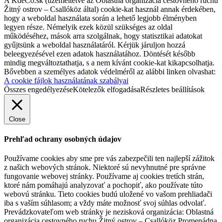
A KdeCo.sk (üzemeltetve az Oblastná organizácia cestovného ruchu
Žitný ostrov – Csallóköz által) cookie-kat használ annak érdekében,
hogy a weboldal használata során a lehető legjobb élményben
legyen része. Némelyik ezek közül szükséges az oldal
működéséhez, mások arra szolgálnak, hogy statisztikai adatokat
gyűjtsünk a weboldal használatáról. Kérjük járuljon hozzá
beleegyezésével ezen adatok használatához. Döntését később
mindig megváltoztathatja, s a nem kívánt cookie-kat kikapcsolhatja.
Bővebben a személyes adatok védelméről az alábbi linken olvashat:
A cookie fájlok használatának szabályai
Összes engedélyezése
Kötelezők elfogadása
Részletes beállítások
Close
Prehľad ochrany osobných údajov
Používame cookies aby sme pre vás zabezpečili ten najlepší zážitok
z našich webových stránok. Niektoré sú nevyhnutné pre správne
fungovanie webovej stránky. Používame aj cookies tretích strán,
ktoré nám pomáhajú analyzovať a pochopiť, ako používate túto
webovú stránku. Tieto cookies budú uložené vo vašom prehliadači
iba s vaším súhlasom; a vždy máte možnosť svoj súhlas odvolať.
Prevádzkovateľom web stránky je nezisková organizácia: Oblastná
organizácia cestovného ruchu Žitný ostrov – Csallóköz Promenádna