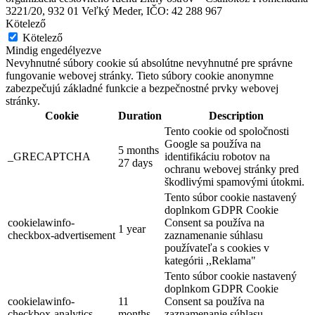
3221/20, 932 01 Veľký Meder, IČO: 42 288 967
Kötelező
Kötelező
Mindig engedélyezve
Nevyhnutné súbory cookie sú absolútne nevyhnutné pre správne
fungovanie webovej stránky. Tieto súbory cookie anonymne
zabezpečujú základné funkcie a bezpečnostné prvky webovej
Bodzafesztivál
stránky.
Cookie
Duration
Description
Tento cookie od spoločnosti
Keszölcés, Szeptember 05
Google sa používa na
5 months
_GRECAPTCHA
identifikáciu robotov na
27 days
Fesztivál
Gyerekprogramok
ochranu webovej stránky pred
škodlivými spamovými útokmi.
Tento súbor cookie nastavený
doplnkom GDPR Cookie
cookielawinfo-
Consent sa používa na
1 year
checkbox-advertisement
zaznamenanie súhlasu
používateľa s cookies v
kategórii ,,Reklama"
Tento súbor cookie nastavený
doplnkom GDPR Cookie
cookielawinfo-
11
Consent sa používa na
checkbox-analytics
months
zaznamenanie súhlasu