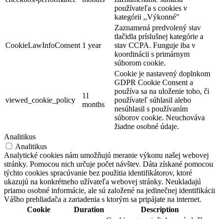
používateľa s cookies v
kategórii ,,Výkonné"
Zaznamená predvolený stav
tlačidla príslušnej kategórie a
CookieLawInfoConsent
1 year
stav CCPA. Funguje iba v
koordinácii s primárnym
súborom cookie.
Cookie je nastavený doplnkom
GDPR Cookie Consent a
používa sa na uloženie toho, či
11
viewed_cookie_policy
používateľ súhlasil alebo
months
nesúhlasil s používaním
súborov cookie. Neuchováva
žiadne osobné údaje.
Analitikus
Analitikus
Analytické cookies nám umožňujú meranie výkonu našej webovej
stránky. Pomocou nich určuje počet návštev. Dáta získané pomocou
týchto cookies spracúvanie bez použitia identifikátorov, ktoré
ukazujú na konkrétneho užívateľa webovej stránky. Neukladajú
priamo osobné informácie, ale sú založené na jedinečnej identifikácii
Események az x-bionic sphere-ben 2026
Vášho prehliadača a zariadenia s ktorým sa pripájate na internet.
Cookie
Duration
Description