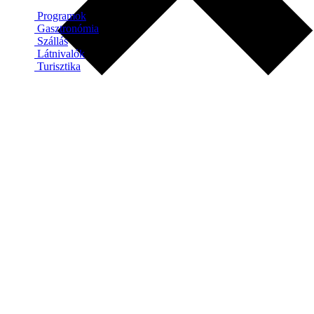
Programok
Gasztronómia
Szállás
Látnivalók
Turisztika