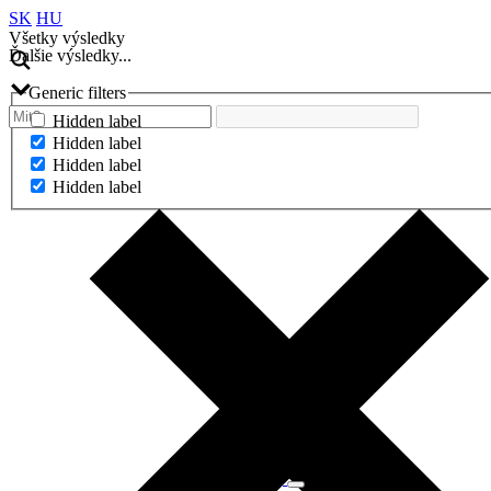
SK
HU
Všetky výsledky
Ďalšie výsledky...
Generic filters
Hidden label
Hidden label
Hidden label
Hidden label