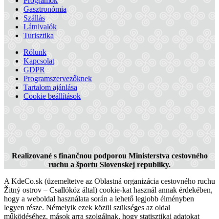
Programok
Gasztronómia
Szállás
Látnivalók
Turisztika
Rólunk
Kapcsolat
GDPR
Programszervezőknek
Tartalom ajánlása
Slovakia Ring
Cookie beállítások
Dióspatony
Turisztikai látnivalók
Realizované s finančnou podporou Ministerstva cestovného
ruchu a športu Slovenskej republiky.
A KdeCo.sk (üzemeltetve az Oblastná organizácia cestovného ruchu
Žitný ostrov – Csallóköz által) cookie-kat használ annak érdekében,
hogy a weboldal használata során a lehető legjobb élményben
legyen része. Némelyik ezek közül szükséges az oldal
működéséhez, mások arra szolgálnak, hogy statisztikai adatokat