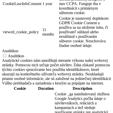
CookieLawInfoConsent
1 year
stav CCPA. Funguje iba v
koordinácii s primárnym
Dunaszerdahely
súborom cookie.
Turisztikai látnivalók
Cookie je nastavený doplnkom
GDPR Cookie Consent a
používa sa na uloženie toho, či
11
viewed_cookie_policy
používateľ súhlasil alebo
months
nesúhlasil s používaním
súborov cookie. Neuchováva
žiadne osobné údaje.
Analitikus
Analitikus
Analytické cookies nám umožňujú meranie výkonu našej webovej
stránky. Pomocou nich určuje počet návštev. Dáta získané pomocou
týchto cookies spracúvanie bez použitia identifikátorov, ktoré
ukazujú na konkrétneho užívateľa webovej stránky. Neukladajú
priamo osobné informácie, ale sú založené na jedinečnej identifikácii
Vášho prehliadača a zariadenia s ktorým sa pripájate na internet.
Cookie
Duration
Description
Cookie _ga nainštalovaný službou
Google Analytics počíta údaje o
návštevníkoch, reláciách a
kampaniach a tiež sleduje
používanie stránky pre analytický