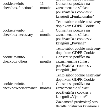
cookielawinfo-
11
Consent sa používa na
checkbox-functional
months
zaznamenanie súhlasu
používateľa s cookies v
kategórii ,,Funkcionálne"
Tento súbor cookie nastavený
doplnkom GDPR Cookie
cookielawinfo-
11
Consent sa používa na
checkbox-necessary
months
zaznamenanie súhlasu
používateľa s cookies v
kategórii ,,Povinné"
Tento súbor cookie nastavený
doplnkom GDPR Cookie
cookielawinfo-
11
Consent sa používa na
checkbox-others
months
zaznamenanie súhlasu
používateľa s cookies v
kategórii ,,Iné"
Tento súbor cookie nastavený
doplnkom GDPR Cookie
cookielawinfo-
11
Consent sa používa na
checkbox-performance
months
zaznamenanie súhlasu
používateľa s cookies v
kategórii ,,Výkonné"
Turisztikai információs központ Dunaszerdahely
Zaznamená predvolený stav
tlačidla príslušnej kategórie a