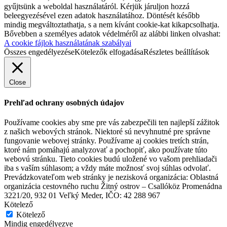
gyűjtsünk a weboldal használatáról. Kérjük járuljon hozzá
beleegyezésével ezen adatok használatához. Döntését később
mindig megváltoztathatja, s a nem kívánt cookie-kat kikapcsolhatja.
Bővebben a személyes adatok védelméről az alábbi linken olvashat:
A cookie fájlok használatának szabályai
Összes engedélyezése
Kötelezők elfogadása
Részletes beállítások
Close
Prehľad ochrany osobných údajov
Používame cookies aby sme pre vás zabezpečili ten najlepší zážitok
z našich webových stránok. Niektoré sú nevyhnutné pre správne
fungovanie webovej stránky. Používame aj cookies tretích strán,
ktoré nám pomáhajú analyzovať a pochopiť, ako používate túto
webovú stránku. Tieto cookies budú uložené vo vašom prehliadači
iba s vaším súhlasom; a vždy máte možnosť svoj súhlas odvolať.
Prevádzkovateľom web stránky je nezisková organizácia: Oblastná
organizácia cestovného ruchu Žitný ostrov – Csallóköz Promenádna
3221/20, 932 01 Veľký Meder, IČO: 42 288 967
Kötelező
Kötelező
Mindig engedélyezve