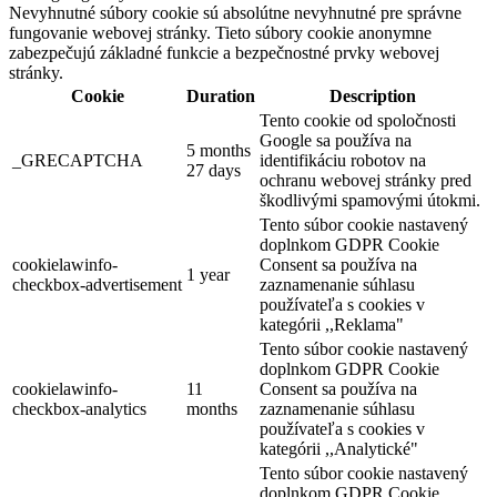
Nevyhnutné súbory cookie sú absolútne nevyhnutné pre správne
Thermalpark Dunajská Streda
fungovanie webovej stránky. Tieto súbory cookie anonymne
zabezpečujú základné funkcie a bezpečnostné prvky webovej
stránky.
Cookie
Duration
Description
Dunajská Streda
Tento cookie od spoločnosti
Google sa používa na
Turisztikai látnivalók
5 months
_GRECAPTCHA
identifikáciu robotov na
27 days
ochranu webovej stránky pred
škodlivými spamovými útokmi.
Tento súbor cookie nastavený
doplnkom GDPR Cookie
cookielawinfo-
Consent sa používa na
1 year
checkbox-advertisement
zaznamenanie súhlasu
používateľa s cookies v
kategórii ,,Reklama"
Tento súbor cookie nastavený
doplnkom GDPR Cookie
cookielawinfo-
11
Consent sa používa na
checkbox-analytics
months
zaznamenanie súhlasu
používateľa s cookies v
kategórii ,,Analytické"
Tento súbor cookie nastavený
doplnkom GDPR Cookie