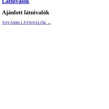
Látnivalók
Ajánlott látnivalók
TOVÁBBI LÁTNIVALÓK →