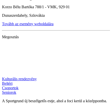
Korzo Bélu Bartóka 788/1 - VMK, 929 01
Dunaszerdahely, Szlovákia
Tovább az esemény weboldalára
Megosztás
Kulturális rendezvény
Beltéri
Csoportok
Seniorok
A Sportgrund új beszélgetős estje, ahol a foci kerül a középpontba.