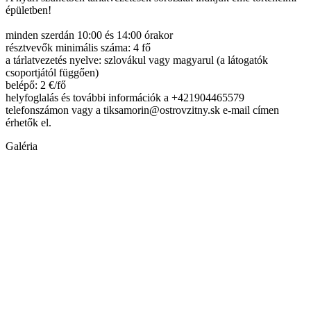
épületben!
minden szerdán 10:00 és 14:00 órakor
résztvevők minimális száma: 4 fő
a tárlatvezetés nyelve: szlovákul vagy magyarul (a látogatók
csoportjától függően)
belépő: 2 €/fő
helyfoglalás és további információk a +421904465579
telefonszámon vagy a tiksamorin@ostrovzitny.sk e-mail címen
érhetők el.
Galéria