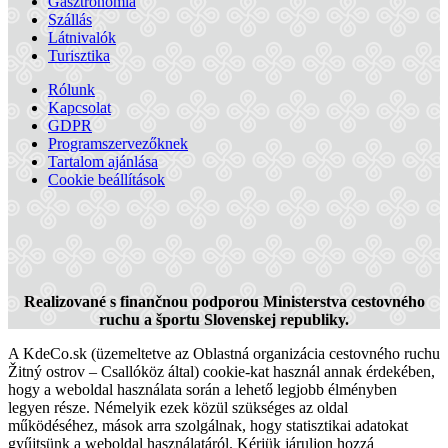
Gasztronómia
Szállás
Látnivalók
Turisztika
Rólunk
Kapcsolat
GDPR
Programszervezőknek
Tartalom ajánlása
Cookie beállítások
Vízitúra a Vág folyón
Realizované s finančnou podporou Ministerstva cestovného
ruchu a športu Slovenskej republiky.
A KdeCo.sk (üzemeltetve az Oblastná organizácia cestovného ruchu
23 km,
Vizi túra
Žitný ostrov – Csallóköz által) cookie-kat használ annak érdekében,
hogy a weboldal használata során a lehető legjobb élményben
legyen része. Némelyik ezek közül szükséges az oldal
működéséhez, mások arra szolgálnak, hogy statisztikai adatokat
gyűjtsünk a weboldal használatáról. Kérjük járuljon hozzá