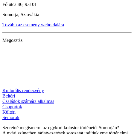
Fő utca 46, 93101
Somorja, Szlovákia
Tovább az esemény weboldalára
Megosztás
Kulturális rendezvény
Beltéri
Családok számára alkalmas
Csoportok
Kültéri
Seniorok
Szeretné megismerni az egykori kolostor történetét Somorján?
A nyári szünetben tárlatvezetések sorozatát indítjuk eme történelmi