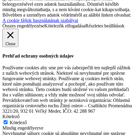
beleegyezésével ezen adatok használatához. Döntését később
mindig megváltoztathatja, s a nem kívánt cookie-kat kikapcsolhatja.
Bővebben a személyes adatok védelméről az alábbi linken olvashat:
A cookie fájlok használatának szabályai
Összes engedélyezése
Kötelezők elfogadása
Részletes beállítások
Close
Prehľad ochrany osobných údajov
Používame cookies aby sme pre vás zabezpečili ten najlepší zážitok
z našich webových stránok. Niektoré sú nevyhnutné pre správne
fungovanie webovej stránky. Používame aj cookies tretích strán,
ktoré nám pomáhajú analyzovať a pochopiť, ako používate túto
webovú stránku. Tieto cookies budú uložené vo vašom prehliadači
iba s vaším súhlasom; a vždy máte možnosť svoj súhlas odvolať.
Prevádzkovateľom web stránky je nezisková organizácia: Oblastná
organizácia cestovného ruchu Žitný ostrov – Csallóköz Promenádna
3221/20, 932 01 Veľký Meder, IČO: 42 288 967
Kötelező
Kötelező
Mindig engedélyezve
Nevyhnutné súbory cookie sú absolútne nevyhnutné pre správne