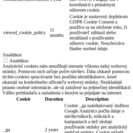
koordinácii s primárnym
súborom cookie.
Cookie je nastavený doplnkom
GDPR Cookie Consent a
používa sa na uloženie toho, či
11
viewed_cookie_policy
používateľ súhlasil alebo
months
nesúhlasil s používaním
súborov cookie. Neuchováva
žiadne osobné údaje.
Analitikus
Analitikus
Analytické cookies nám umožňujú meranie výkonu našej webovej
stránky. Pomocou nich určuje počet návštev. Dáta získané pomocou
týchto cookies spracúvanie bez použitia identifikátorov, ktoré
ukazujú na konkrétneho užívateľa webovej stránky. Neukladajú
priamo osobné informácie, ale sú založené na jedinečnej identifikácii
Vášho prehliadača a zariadenia s ktorým sa pripájate na internet.
Cookie
Duration
Description
Cookie _ga nainštalovaný službou
Google Analytics počíta údaje o
návštevníkoch, reláciách a
kampaniach a tiež sleduje
používanie stránky pre analytický
_ga
2 years
prehľad stránky. Cookie ukladá