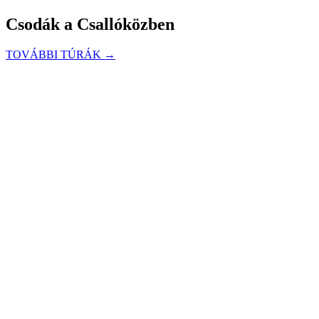
Csodák a Csallóközben
TOVÁBBI TÚRÁK →