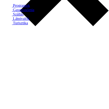
Programok
Gasztronómia
Szállás
Látnivalók
Turisztika