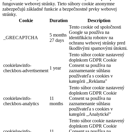
fungovanie webovej stránky. Tieto súbory cookie anonymne
zabezpečujú základné funkcie a bezpečnostné prvky webovej
stránky.
Cookie
Duration
Description
Tento cookie od spoločnosti
Google sa používa na
5 months
_GRECAPTCHA
identifikáciu robotov na
27 days
ochranu webovej stránky pred
škodlivými spamovými útokmi.
Tento súbor cookie nastavený
doplnkom GDPR Cookie
Szigetköz – Csallóköz biciklitúra
cookielawinfo-
Consent sa používa na
1 year
checkbox-advertisement
zaznamenanie súhlasu
používateľa s cookies v
kategórii ,,Reklama"
228 km,
Kerékpártúra
Tento súbor cookie nastavený
doplnkom GDPR Cookie
cookielawinfo-
11
Consent sa používa na
checkbox-analytics
months
zaznamenanie súhlasu
používateľa s cookies v
kategórii ,,Analytické"
Tento súbor cookie nastavený
doplnkom GDPR Cookie
cookielawinfo-
11
Consent sa používa na