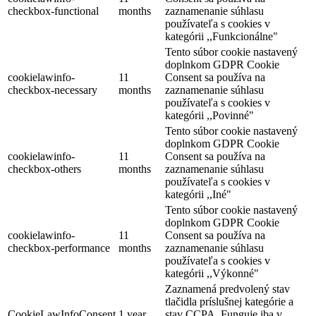
checkbox-functional
months
zaznamenanie súhlasu
používateľa s cookies v
kategórii ,,Funkcionálne"
Tento súbor cookie nastavený
doplnkom GDPR Cookie
cookielawinfo-
11
Consent sa používa na
checkbox-necessary
months
zaznamenanie súhlasu
používateľa s cookies v
kategórii ,,Povinné"
Tento súbor cookie nastavený
doplnkom GDPR Cookie
cookielawinfo-
11
Consent sa používa na
checkbox-others
months
zaznamenanie súhlasu
používateľa s cookies v
kategórii ,,Iné"
Tento súbor cookie nastavený
doplnkom GDPR Cookie
cookielawinfo-
11
Consent sa používa na
checkbox-performance
months
zaznamenanie súhlasu
používateľa s cookies v
kategórii ,,Výkonné"
Zaznamená predvolený stav
tlačidla príslušnej kategórie a
CookieLawInfoConsent
1 year
stav CCPA. Funguje iba v