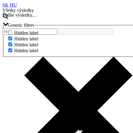
SK
HU
Všetky výsledky
Ďalšie výsledky...
Generic filters
Hidden label
Hidden label
Hidden label
Hidden label