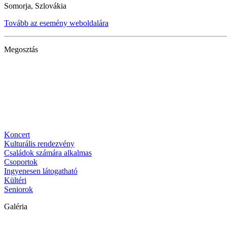
Somorja, Szlovákia
Tovább az esemény weboldalára
Megosztás
Koncert
Kulturális rendezvény
Családok számára alkalmas
Csoportok
Ingyenesen látogatható
Kültéri
Seniorok
Galéria