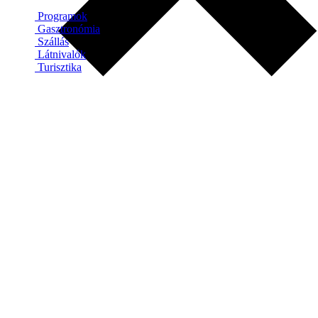
Programok
Gasztronómia
Szállás
Látnivalók
Turisztika