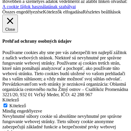
Bővebben a személyes adatok védelméről az alábbi linken olvashat:
A cookie fájlok használatának szabályai
Összes engedélyezése
Kötelezők elfogadása
Részletes beállítások
Close
Prehľad ochrany osobných údajov
Používame cookies aby sme pre vás zabezpečili ten najlepší zážitok
z našich webových stránok. Niektoré sú nevyhnutné pre správne
fungovanie webovej stránky. Používame aj cookies tretích strán,
ktoré nám pomáhajú analyzovať a pochopiť, ako používate túto
webovú stránku. Tieto cookies budú uložené vo vašom prehliadači
iba s vaším súhlasom; a vždy máte možnosť svoj súhlas odvolať.
Prevádzkovateľom web stránky je nezisková organizácia: Oblastná
organizácia cestovného ruchu Žitný ostrov – Csallóköz Promenádna
3221/20, 932 01 Veľký Meder, IČO: 42 288 967
Kötelező
Kötelező
Mindig engedélyezve
Nevyhnutné súbory cookie sú absolútne nevyhnutné pre správne
fungovanie webovej stránky. Tieto súbory cookie anonymne
zabezpečujú základné funkcie a bezpečnostné prvky webovej