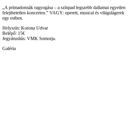
„A primadonnák ragyogása – a színpad legszebb dallamai egyetlen
felejthetetlen koncerten.” VAGY: operett, musical és világslágerek
egy estben.
Helyszín: Korona Udvar
Belépő: 15€
Jegyárusítás: VMK Somorja.
Galéria