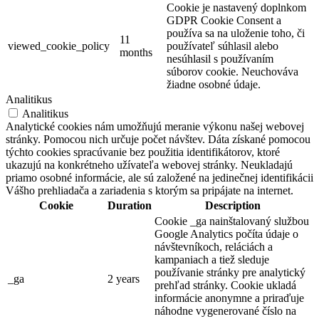
Cookie je nastavený doplnkom
GDPR Cookie Consent a
používa sa na uloženie toho, či
11
viewed_cookie_policy
používateľ súhlasil alebo
months
nesúhlasil s používaním
súborov cookie. Neuchováva
žiadne osobné údaje.
Analitikus
Analitikus
Analytické cookies nám umožňujú meranie výkonu našej webovej
stránky. Pomocou nich určuje počet návštev. Dáta získané pomocou
týchto cookies spracúvanie bez použitia identifikátorov, ktoré
ukazujú na konkrétneho užívateľa webovej stránky. Neukladajú
priamo osobné informácie, ale sú založené na jedinečnej identifikácii
Vášho prehliadača a zariadenia s ktorým sa pripájate na internet.
Cookie
Duration
Description
Cookie _ga nainštalovaný službou
Google Analytics počíta údaje o
návštevníkoch, reláciách a
kampaniach a tiež sleduje
používanie stránky pre analytický
_ga
2 years
prehľad stránky. Cookie ukladá
informácie anonymne a priraďuje
náhodne vygenerované číslo na