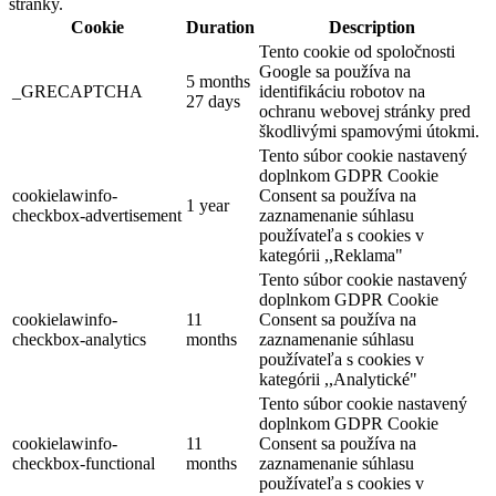
stránky.
Cookie
Duration
Description
Tento cookie od spoločnosti
Google sa používa na
5 months
_GRECAPTCHA
identifikáciu robotov na
27 days
ochranu webovej stránky pred
škodlivými spamovými útokmi.
Tento súbor cookie nastavený
doplnkom GDPR Cookie
Duna mentén biciklivel
cookielawinfo-
Consent sa používa na
1 year
checkbox-advertisement
zaznamenanie súhlasu
používateľa s cookies v
kategórii ,,Reklama"
64 km,
Kerékpártúra
Tento súbor cookie nastavený
doplnkom GDPR Cookie
cookielawinfo-
11
Consent sa používa na
checkbox-analytics
months
zaznamenanie súhlasu
používateľa s cookies v
kategórii ,,Analytické"
Tento súbor cookie nastavený
doplnkom GDPR Cookie
cookielawinfo-
11
Consent sa používa na
checkbox-functional
months
zaznamenanie súhlasu
používateľa s cookies v