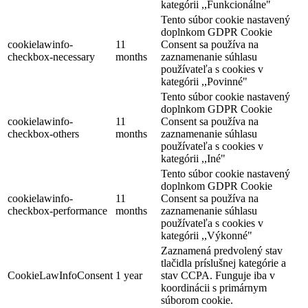
kategórii ,,Funkcionálne"
Tento súbor cookie nastavený
doplnkom GDPR Cookie
cookielawinfo-
11
Consent sa používa na
checkbox-necessary
months
zaznamenanie súhlasu
používateľa s cookies v
kategórii ,,Povinné"
Tento súbor cookie nastavený
doplnkom GDPR Cookie
cookielawinfo-
11
Consent sa používa na
checkbox-others
months
zaznamenanie súhlasu
používateľa s cookies v
kategórii ,,Iné"
Tento súbor cookie nastavený
doplnkom GDPR Cookie
cookielawinfo-
11
Consent sa používa na
checkbox-performance
months
zaznamenanie súhlasu
používateľa s cookies v
kategórii ,,Výkonné"
Zaznamená predvolený stav
tlačidla príslušnej kategórie a
CookieLawInfoConsent
1 year
stav CCPA. Funguje iba v
koordinácii s primárnym
súborom cookie.