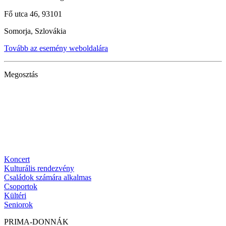
Fő utca 46, 93101
Somorja, Szlovákia
Tovább az esemény weboldalára
Megosztás
Koncert
Kulturális rendezvény
Családok számára alkalmas
Csoportok
Kültéri
Seniorok
PRIMA-DONNÁK