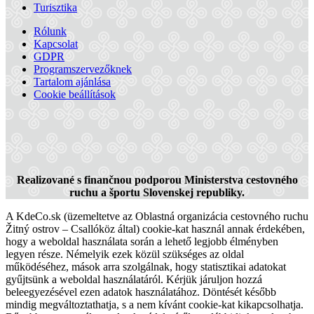
Turisztika
Rólunk
Kapcsolat
GDPR
Programszervezőknek
Tartalom ajánlása
Cookie beállítások
Szigetköz – Csallóköz biciklitúra
Realizované s finančnou podporou Ministerstva cestovného
ruchu a športu Slovenskej republiky.
A KdeCo.sk (üzemeltetve az Oblastná organizácia cestovného ruchu
228 km,
Kerékpártúra
Žitný ostrov – Csallóköz által) cookie-kat használ annak érdekében,
hogy a weboldal használata során a lehető legjobb élményben
legyen része. Némelyik ezek közül szükséges az oldal
működéséhez, mások arra szolgálnak, hogy statisztikai adatokat
gyűjtsünk a weboldal használatáról. Kérjük járuljon hozzá
beleegyezésével ezen adatok használatához. Döntését később
mindig megváltoztathatja, s a nem kívánt cookie-kat kikapcsolhatja.