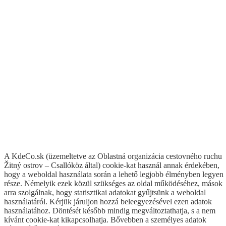
A KdeCo.sk (üzemeltetve az Oblastná organizácia cestovného ruchu
Žitný ostrov – Csallóköz által) cookie-kat használ annak érdekében,
hogy a weboldal használata során a lehető legjobb élményben legyen
része. Némelyik ezek közül szükséges az oldal működéséhez, mások
arra szolgálnak, hogy statisztikai adatokat gyűjtsünk a weboldal
Apartman Lenka
használatáról. Kérjük járuljon hozzá beleegyezésével ezen adatok
használatához. Döntését később mindig megváltoztathatja, s a nem
kívánt cookie-kat kikapcsolhatja. Bővebben a személyes adatok