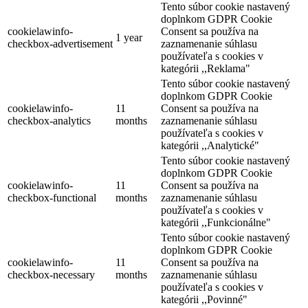
Tento súbor cookie nastavený
doplnkom GDPR Cookie
cookielawinfo-
Consent sa používa na
1 year
checkbox-advertisement
zaznamenanie súhlasu
používateľa s cookies v
kategórii ,,Reklama"
Tento súbor cookie nastavený
doplnkom GDPR Cookie
cookielawinfo-
11
Consent sa používa na
checkbox-analytics
months
zaznamenanie súhlasu
používateľa s cookies v
kategórii ,,Analytické"
Hotel Amade Château
Tento súbor cookie nastavený
doplnkom GDPR Cookie
cookielawinfo-
11
Consent sa používa na
checkbox-functional
months
zaznamenanie súhlasu
Várkony
používateľa s cookies v
kategórii ,,Funkcionálne"
Hotel
Tento súbor cookie nastavený
doplnkom GDPR Cookie
cookielawinfo-
11
Consent sa používa na
checkbox-necessary
months
zaznamenanie súhlasu
používateľa s cookies v
kategórii ,,Povinné"