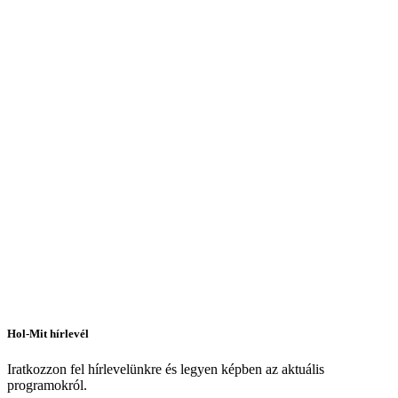
Dunaszerdahely
Hotel
Hol-Mit hírlevél
Iratkozzon fel hírlevelünkre és legyen képben az aktuális
programokról.