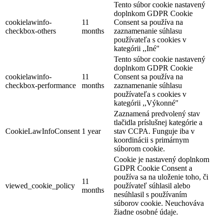
Tento súbor cookie nastavený
doplnkom GDPR Cookie
cookielawinfo-
11
Consent sa používa na
checkbox-others
months
zaznamenanie súhlasu
používateľa s cookies v
kategórii ,,Iné"
Tento súbor cookie nastavený
doplnkom GDPR Cookie
cookielawinfo-
11
Consent sa používa na
checkbox-performance
months
zaznamenanie súhlasu
používateľa s cookies v
kategórii ,,Výkonné"
Zaznamená predvolený stav
tlačidla príslušnej kategórie a
CookieLawInfoConsent
1 year
stav CCPA. Funguje iba v
koordinácii s primárnym
súborom cookie.
Cookie je nastavený doplnkom
GDPR Cookie Consent a
používa sa na uloženie toho, či
11
viewed_cookie_policy
používateľ súhlasil alebo
months
nesúhlasil s používaním
súborov cookie. Neuchováva
žiadne osobné údaje.