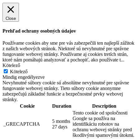
Hotel
Close
Prehľad ochrany osobných údajov
Používame cookies aby sme pre vás zabezpečili ten najlepší zážitok
z našich webových stránok. Niektoré sú nevyhnutné pre správne
fungovanie webovej stránky. Používame aj cookies tretích strán,
ktoré nám pomáhajú analyzovať a pochopiť, ako používate t
...
Kötelező
Kötelező
Mindig engedélyezve
Nevyhnutné súbory cookie sú absolútne nevyhnutné pre správne
fungovanie webovej stránky. Tieto súbory cookie anonymne
zabezpečujú základné funkcie a bezpečnostné prvky webovej
stránky.
Cookie
Duration
Description
Tento cookie od spoločnosti
Google sa používa na
5 months
_GRECAPTCHA
identifikáciu robotov na
27 days
ochranu webovej stránky pred
škodlivými spamovými útokmi.