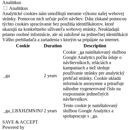
Art Hotel Kastély
Analitikus
Analitikus
Analytické cookies nám umožňujú meranie výkonu našej webovej
stránky. Pomocou nich určuje počet návštev. Dáta získané pomocou
Fél
týchto cookies spracúvanie bez použitia identifikátorov, ktoré
ukazujú na konkrétneho užívateľa webovej stránky. Neukladajú
Hotel
priamo osobné informácie, ale sú založené na jedinečnej identifikácii
Vášho prehliadača a zariadenia s ktorým sa pripájate na internet.
Cookie
Duration
Description
Cookie _ga nainštalovaný službou
Google Analytics počíta údaje o
návštevníkoch, reláciách a
kampaniach a tiež sleduje
používanie stránky pre analytický
_ga
2 years
prehľad stránky. Cookie ukladá
informácie anonymne a priraďuje
náhodne vygenerované číslo na
rozpoznanie jedinečných
návštevníkov.
Tento cookie je nainštalovaný
_ga_LBXHZMNJNJ
2 years
službou Google Analytics a
spolupracuje s _ga.
SAVE & ACCEPT
Powered by