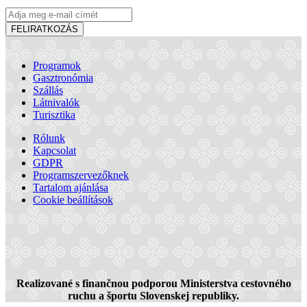
FELIRATKOZÁS
Programok
Gasztronómia
Szállás
Látnivalók
Turisztika
Rólunk
Kapcsolat
GDPR
Programszervezőknek
Tartalom ajánlása
Cookie beállítások
Hotel Legend
Realizované s finančnou podporou Ministerstva cestovného
Dunaszerdahely
ruchu a športu Slovenskej republiky.