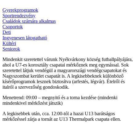
Gyerekprogramok
Sportrendezvény
Családok számára alkalmas
Csoportok
Deti
Ingyenesen látogatható
Kültéri
Seniorok
Mindenkit szeretettel várunk Nyékvárkony község futballpályájára,
ahol a U7-es korosztály csapatai mérkőznek meg egymással. Sok
szeretettel látjuk vendégül a magyarországi vendégcsapatokat és
Nagyszombat kerület csapatát is. A legkisebbeknek különböző
kísérőprogramok lesznek biztosítva (arfestés, légvár). Ételről és
italról a szervezőség gondoskodik.
Menetrend: 09:00 – megnyitó és a torna kezdése (mindenki
mindenkivel mérkőzést játszik)
A legkisebbek után, cca. 12:00-tól a hazai U13 barátságos
mérkőzéssel zárja a tornát az U13 Thermalpark csapata ellen.