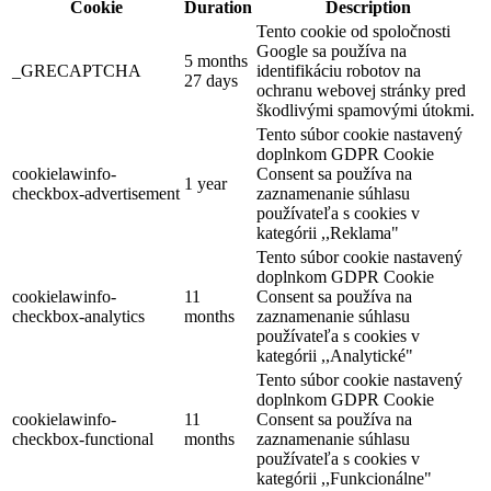
Cookie
Duration
Description
Tento cookie od spoločnosti
Google sa používa na
5 months
_GRECAPTCHA
identifikáciu robotov na
27 days
ochranu webovej stránky pred
škodlivými spamovými útokmi.
Tento súbor cookie nastavený
doplnkom GDPR Cookie
Szigetköz – Csallóköz biciklitúra
cookielawinfo-
Consent sa používa na
1 year
checkbox-advertisement
zaznamenanie súhlasu
používateľa s cookies v
kategórii ,,Reklama"
228 km,
Kerékpártúra
Tento súbor cookie nastavený
doplnkom GDPR Cookie
cookielawinfo-
11
Consent sa používa na
checkbox-analytics
months
zaznamenanie súhlasu
používateľa s cookies v
kategórii ,,Analytické"
Tento súbor cookie nastavený
doplnkom GDPR Cookie
cookielawinfo-
11
Consent sa používa na
checkbox-functional
months
zaznamenanie súhlasu
používateľa s cookies v
kategórii ,,Funkcionálne"