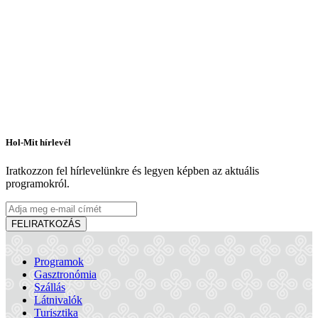
Hol-Mit hírlevél
Iratkozzon fel hírlevelünkre és legyen képben az aktuális
programokról.
FELIRATKOZÁS
Programok
Gasztronómia
Szállás
Látnivalók
Turisztika