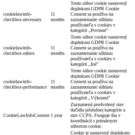
Tento súbor cookie nastavený
doplnkom GDPR Cookie
cookielawinfo-
11
Consent sa používa na
checkbox-necessary
months
zaznamenanie súhlasu
používateľa s cookies v
kategórii ,,Povinné"
Tento súbor cookie nastavený
doplnkom GDPR Cookie
cookielawinfo-
11
Consent sa používa na
checkbox-others
months
zaznamenanie súhlasu
používateľa s cookies v
kategórii ,,Iné"
Tento súbor cookie nastavený
doplnkom GDPR Cookie
cookielawinfo-
11
Consent sa používa na
checkbox-performance
months
zaznamenanie súhlasu
používateľa s cookies v
kategórii ,,Výkonné"
Zaznamená predvolený stav
tlačidla príslušnej kategórie a
CookieLawInfoConsent
1 year
stav CCPA. Funguje iba v
koordinácii s primárnym
súborom cookie.
Cookie je nastavený doplnkom