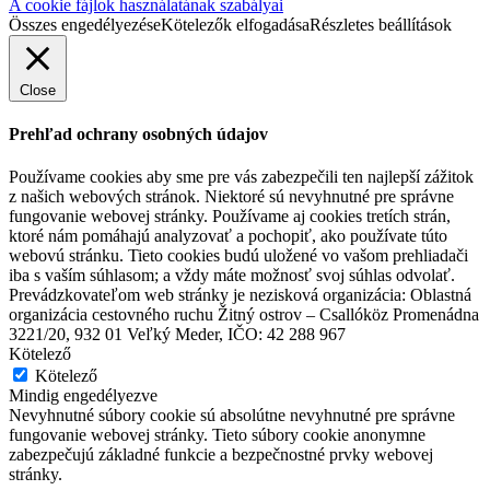
A cookie fájlok használatának szabályai
Összes engedélyezése
Kötelezők elfogadása
Részletes beállítások
Close
Prehľad ochrany osobných údajov
Používame cookies aby sme pre vás zabezpečili ten najlepší zážitok
z našich webových stránok. Niektoré sú nevyhnutné pre správne
fungovanie webovej stránky. Používame aj cookies tretích strán,
ktoré nám pomáhajú analyzovať a pochopiť, ako používate túto
webovú stránku. Tieto cookies budú uložené vo vašom prehliadači
iba s vaším súhlasom; a vždy máte možnosť svoj súhlas odvolať.
Prevádzkovateľom web stránky je nezisková organizácia: Oblastná
organizácia cestovného ruchu Žitný ostrov – Csallóköz Promenádna
3221/20, 932 01 Veľký Meder, IČO: 42 288 967
Kötelező
Kötelező
Mindig engedélyezve
Nevyhnutné súbory cookie sú absolútne nevyhnutné pre správne
fungovanie webovej stránky. Tieto súbory cookie anonymne
zabezpečujú základné funkcie a bezpečnostné prvky webovej
stránky.