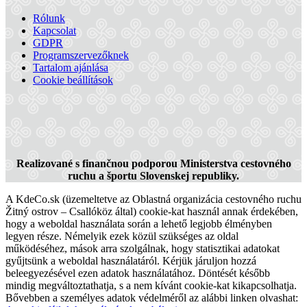
Rólunk
Kapcsolat
GDPR
Programszervezőknek
Tartalom ajánlása
Cookie beállítások
Termál túra
Realizované s finančnou podporou Ministerstva cestovného
ruchu a športu Slovenskej republiky.
A KdeCo.sk (üzemeltetve az Oblastná organizácia cestovného ruchu
99 km,
Városnézés
Žitný ostrov – Csallóköz által) cookie-kat használ annak érdekében,
hogy a weboldal használata során a lehető legjobb élményben
legyen része. Némelyik ezek közül szükséges az oldal
működéséhez, mások arra szolgálnak, hogy statisztikai adatokat
gyűjtsünk a weboldal használatáról. Kérjük járuljon hozzá
beleegyezésével ezen adatok használatához. Döntését később
mindig megváltoztathatja, s a nem kívánt cookie-kat kikapcsolhatja.
Bővebben a személyes adatok védelméről az alábbi linken olvashat: