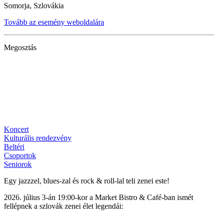
Somorja, Szlovákia
Tovább az esemény weboldalára
Megosztás
Koncert
Kulturális rendezvény
Beltéri
Csoportok
Seniorok
Egy jazzzel, blues-zal és rock & roll-lal teli zenei este!
2026. július 3-án 19:00-kor a Market Bistro & Café-ban ismét
fellépnek a szlovák zenei élet legendái: