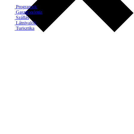
Programok
Gasztronómia
Szállás
Látnivalók
Turisztika