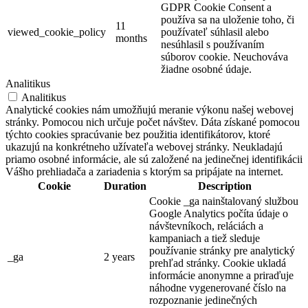
GDPR Cookie Consent a
používa sa na uloženie toho, či
11
viewed_cookie_policy
používateľ súhlasil alebo
months
nesúhlasil s používaním
súborov cookie. Neuchováva
žiadne osobné údaje.
Analitikus
Analitikus
Analytické cookies nám umožňujú meranie výkonu našej webovej
stránky. Pomocou nich určuje počet návštev. Dáta získané pomocou
týchto cookies spracúvanie bez použitia identifikátorov, ktoré
ukazujú na konkrétneho užívateľa webovej stránky. Neukladajú
priamo osobné informácie, ale sú založené na jedinečnej identifikácii
Vášho prehliadača a zariadenia s ktorým sa pripájate na internet.
Cookie
Duration
Description
Cookie _ga nainštalovaný službou
Google Analytics počíta údaje o
návštevníkoch, reláciách a
kampaniach a tiež sleduje
používanie stránky pre analytický
_ga
2 years
prehľad stránky. Cookie ukladá
informácie anonymne a priraďuje
náhodne vygenerované číslo na
rozpoznanie jedinečných