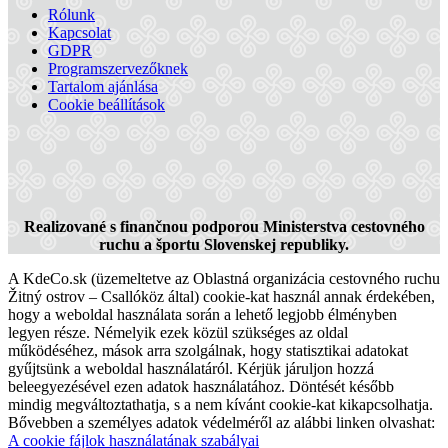
Rólunk
Kapcsolat
GDPR
Programszervezőknek
Tartalom ajánlása
Cookie beállítások
Vízitúra a Vág folyón
Realizované s finančnou podporou Ministerstva cestovného
ruchu a športu Slovenskej republiky.
A KdeCo.sk (üzemeltetve az Oblastná organizácia cestovného ruchu
23 km,
Vizi túra
Žitný ostrov – Csallóköz által) cookie-kat használ annak érdekében,
hogy a weboldal használata során a lehető legjobb élményben
legyen része. Némelyik ezek közül szükséges az oldal
működéséhez, mások arra szolgálnak, hogy statisztikai adatokat
gyűjtsünk a weboldal használatáról. Kérjük járuljon hozzá
beleegyezésével ezen adatok használatához. Döntését később
mindig megváltoztathatja, s a nem kívánt cookie-kat kikapcsolhatja.
Bővebben a személyes adatok védelméről az alábbi linken olvashat:
A cookie fájlok használatának szabályai