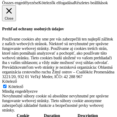
Összes engedélyezése
Kötelezők elfogadása
Részletes beállítások
Close
Prehľad ochrany osobných údajov
Používame cookies aby sme pre vás zabezpečili ten najlepší zážitok
z našich webových stránok. Niektoré sú nevyhnutné pre správne
fungovanie webovej stránky. Používame aj cookies tretích strán,
ktoré nám pomáhajú analyzovať a pochopiť, ako používate túto
webovú stránku. Tieto cookies budú uložené vo vašom prehliadači
iba s vaším súhlasom; a vždy máte možnosť svoj súhlas odvolať.
Prevádzkovateľom web stránky je nezisková organizácia: Oblastná
organizácia cestovného ruchu Žitný ostrov – Csallóköz Promenádna
3221/20, 932 01 Veľký Meder, IČO: 42 288 967
Kötelező
Kötelező
Mindig engedélyezve
Nevyhnutné súbory cookie sú absolútne nevyhnutné pre správne
fungovanie webovej stránky. Tieto súbory cookie anonymne
zabezpečujú základné funkcie a bezpečnostné prvky webovej
stránky.
Cookie
Duration
Description