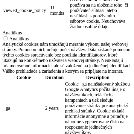
používa sa na uloženie toho, či
11
viewed_cookie_policy
používateľ súhlasil alebo
months
nesúhlasil s používaním
súborov cookie. Neuchováva
žiadne osobné údaje.
Analitikus
Analitikus
Analytické cookies nám umožňujú meranie výkonu našej webovej
stránky. Pomocou nich určuje počet návštev. Dáta získané pomocou
týchto cookies spracúvanie bez použitia identifikátorov, ktoré
ukazujú na konkrétneho užívateľa webovej stránky. Neukladajú
priamo osobné informácie, ale sú založené na jedinečnej identifikácii
Vášho prehliadača a zariadenia s ktorým sa pripájate na internet.
Cookie
Duration
Description
Cookie _ga nainštalovaný službou
Google Analytics počíta údaje o
návštevníkoch, reláciách a
kampaniach a tiež sleduje
používanie stránky pre analytický
_ga
2 years
prehľad stránky. Cookie ukladá
informácie anonymne a priraďuje
náhodne vygenerované číslo na
rozpoznanie jedinečných
návštevníkov.