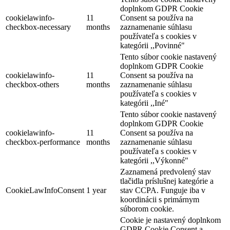
doplnkom GDPR Cookie
cookielawinfo-
11
Consent sa používa na
checkbox-necessary
months
zaznamenanie súhlasu
používateľa s cookies v
kategórii ,,Povinné"
Tento súbor cookie nastavený
doplnkom GDPR Cookie
cookielawinfo-
11
Consent sa používa na
checkbox-others
months
zaznamenanie súhlasu
používateľa s cookies v
kategórii ,,Iné"
Tento súbor cookie nastavený
doplnkom GDPR Cookie
cookielawinfo-
11
Consent sa používa na
checkbox-performance
months
zaznamenanie súhlasu
používateľa s cookies v
kategórii ,,Výkonné"
Zaznamená predvolený stav
tlačidla príslušnej kategórie a
CookieLawInfoConsent
1 year
stav CCPA. Funguje iba v
koordinácii s primárnym
súborom cookie.
Cookie je nastavený doplnkom
GDPR Cookie Consent a