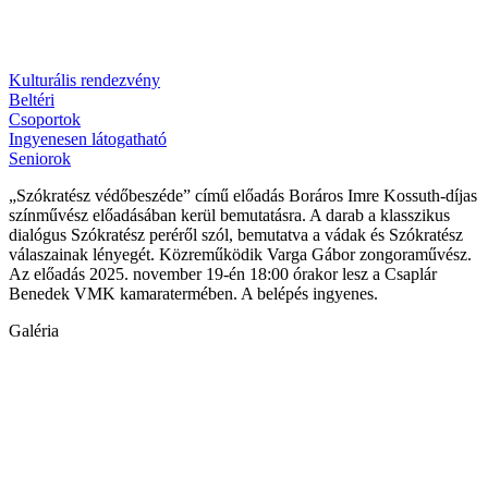
Kulturális rendezvény
Beltéri
Csoportok
Ingyenesen látogatható
Seniorok
„Szókratész védőbeszéde” című előadás Boráros Imre Kossuth-díjas
színművész előadásában kerül bemutatásra. A darab a klasszikus
dialógus Szókratész peréről szól, bemutatva a vádak és Szókratész
válaszainak lényegét. Közreműködik Varga Gábor zongoraművész.
Az előadás 2025. november 19-én 18:00 órakor lesz a Csaplár
Benedek VMK kamaratermében. A belépés ingyenes.
Galéria