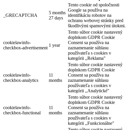
Tento cookie od spoločnosti
Google sa používa na
5 months
_GRECAPTCHA
identifikáciu robotov na
27 days
ochranu webovej stránky pred
škodlivými spamovými útokmi.
Tento súbor cookie nastavený
doplnkom GDPR Cookie
Szigetköz – Csallóköz biciklitúra
cookielawinfo-
Consent sa používa na
1 year
checkbox-advertisement
zaznamenanie súhlasu
používateľa s cookies v
kategórii ,,Reklama"
228 km,
Kerékpártúra
Tento súbor cookie nastavený
doplnkom GDPR Cookie
cookielawinfo-
11
Consent sa používa na
checkbox-analytics
months
zaznamenanie súhlasu
používateľa s cookies v
kategórii ,,Analytické"
Tento súbor cookie nastavený
doplnkom GDPR Cookie
cookielawinfo-
11
Consent sa používa na
checkbox-functional
months
zaznamenanie súhlasu
používateľa s cookies v
kategórii ,,Funkcionálne"
Tento súbor cookie nastavený