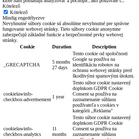
ktoré nám pomáhajú analyzovať a pochopiť, ako používate t
...
Kötelező
Kötelező
Mindig engedélyezve
Nevyhnutné súbory cookie sú absolútne nevyhnutné pre správne
fungovanie webovej stránky. Tieto súbory cookie anonymne
zabezpečujú základné funkcie a bezpečnostné prvky webovej
stránky.
Cookie
Duration
Description
Tento cookie od spoločnosti
Google sa používa na
5 months
_GRECAPTCHA
identifikáciu robotov na
27 days
ochranu webovej stránky pred
škodlivými spamovými útokmi.
Tento súbor cookie nastavený
doplnkom GDPR Cookie
cookielawinfo-
Consent sa používa na
1 year
checkbox-advertisement
zaznamenanie súhlasu
používateľa s cookies v
kategórii ,,Reklama"
Tento súbor cookie nastavený
doplnkom GDPR Cookie
cookielawinfo-
11
Consent sa používa na
checkbox-analytics
months
zaznamenanie súhlasu