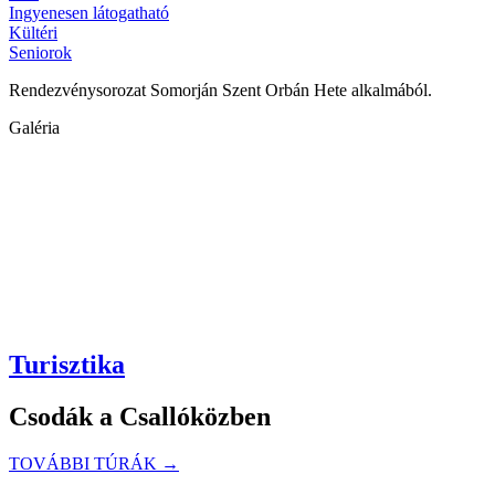
Ingyenesen látogatható
Kültéri
Seniorok
Rendezvénysorozat Somorján Szent Orbán Hete alkalmából.
Galéria
Turisztika
Csodák a Csallóközben
TOVÁBBI TÚRÁK →