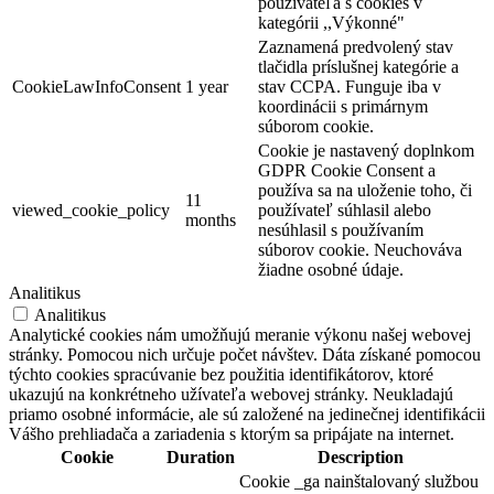
používateľa s cookies v
kategórii ,,Výkonné"
Zaznamená predvolený stav
tlačidla príslušnej kategórie a
CookieLawInfoConsent
1 year
stav CCPA. Funguje iba v
koordinácii s primárnym
súborom cookie.
Cookie je nastavený doplnkom
GDPR Cookie Consent a
používa sa na uloženie toho, či
11
viewed_cookie_policy
používateľ súhlasil alebo
months
nesúhlasil s používaním
súborov cookie. Neuchováva
žiadne osobné údaje.
Analitikus
Analitikus
Analytické cookies nám umožňujú meranie výkonu našej webovej
stránky. Pomocou nich určuje počet návštev. Dáta získané pomocou
týchto cookies spracúvanie bez použitia identifikátorov, ktoré
ukazujú na konkrétneho užívateľa webovej stránky. Neukladajú
priamo osobné informácie, ale sú založené na jedinečnej identifikácii
Vášho prehliadača a zariadenia s ktorým sa pripájate na internet.
Cookie
Duration
Description
Cookie _ga nainštalovaný službou