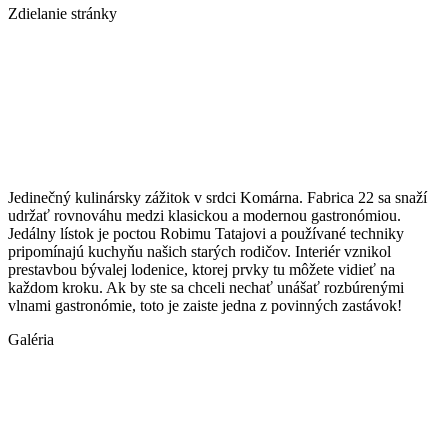
Zdielanie stránky
Jedinečný kulinársky zážitok v srdci Komárna. Fabrica 22 sa snaží
udržať rovnováhu medzi klasickou a modernou gastronómiou.
Jedálny lístok je poctou Robimu Tatajovi a používané techniky
pripomínajú kuchyňu našich starých rodičov. Interiér vznikol
prestavbou bývalej lodenice, ktorej prvky tu môžete vidieť na
každom kroku. Ak by ste sa chceli nechať unášať rozbúrenými
vlnami gastronómie, toto je zaiste jedna z povinných zastávok!
Galéria