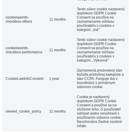
Tento súbor cookie nastavený
doplnkom GDPR Cookie
cookielawinfo-
Consent sa používa na
11 months
checkbox-others
zaznamenanie súhlasu
používateľa s cookies v
kategórii ,,Iné"
Tento súbor cookie nastavený
doplnkom GDPR Cookie
cookielawinfo-
Consent sa používa na
11 months
checkbox-performance
zaznamenanie súhlasu
používateľa s cookies v
kategórii ,,Výkonné"
Zaznamená predvolený stav
tlačidla príslušnej kategórie a
CookieLawInfoConsent
1 year
stav CCPA. Funguje iba v
koordinácii s primárnym
súborom cookie.
Cookie je nastavený
doplnkom GDPR Cookie
Consent a používa sa na
uloženie toho, či používateľ
viewed_cookie_policy
11 months
súhlasil alebo nesúhlasil s
používaním súborov cookie.
Neuchováva žiadne osobné
údaje.