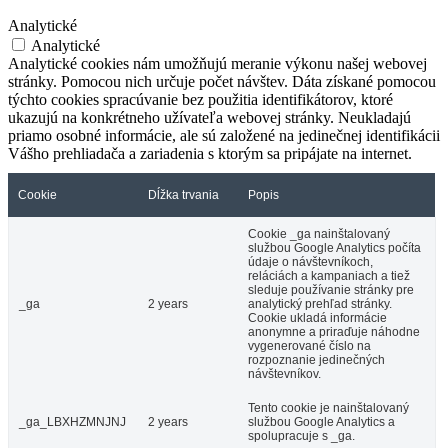
Analytické
Analytické
Analytické cookies nám umožňujú meranie výkonu našej webovej
stránky. Pomocou nich určuje počet návštev. Dáta získané pomocou
týchto cookies spracúvanie bez použitia identifikátorov, ktoré
ukazujú na konkrétneho užívateľa webovej stránky. Neukladajú
priamo osobné informácie, ale sú založené na jedinečnej identifikácii
Vášho prehliadača a zariadenia s ktorým sa pripájate na internet.
Cookie
Dĺžka trvania
Popis
Cookie _ga nainštalovaný
službou Google Analytics počíta
údaje o návštevníkoch,
reláciách a kampaniach a tiež
sleduje používanie stránky pre
_ga
2 years
analytický prehľad stránky.
Cookie ukladá informácie
anonymne a priraďuje náhodne
vygenerované číslo na
rozpoznanie jedinečných
návštevníkov.
Tento cookie je nainštalovaný
_ga_LBXHZMNJNJ
2 years
službou Google Analytics a
spolupracuje s _ga.