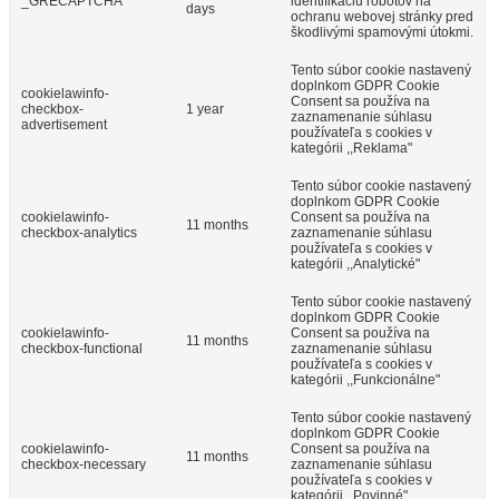
_GRECAPTCHA
identifikáciu robotov na
days
ochranu webovej stránky pred
škodlivými spamovými útokmi.
Tento súbor cookie nastavený
doplnkom GDPR Cookie
cookielawinfo-
Consent sa používa na
checkbox-
1 year
zaznamenanie súhlasu
advertisement
používateľa s cookies v
kategórii ,,Reklama"
Tento súbor cookie nastavený
doplnkom GDPR Cookie
cookielawinfo-
Consent sa používa na
11 months
checkbox-analytics
zaznamenanie súhlasu
používateľa s cookies v
kategórii ,,Analytické"
Tento súbor cookie nastavený
doplnkom GDPR Cookie
cookielawinfo-
Consent sa používa na
11 months
checkbox-functional
zaznamenanie súhlasu
používateľa s cookies v
kategórii ,,Funkcionálne"
Tento súbor cookie nastavený
doplnkom GDPR Cookie
cookielawinfo-
Consent sa používa na
11 months
checkbox-necessary
zaznamenanie súhlasu
používateľa s cookies v
kategórii ,,Povinné"