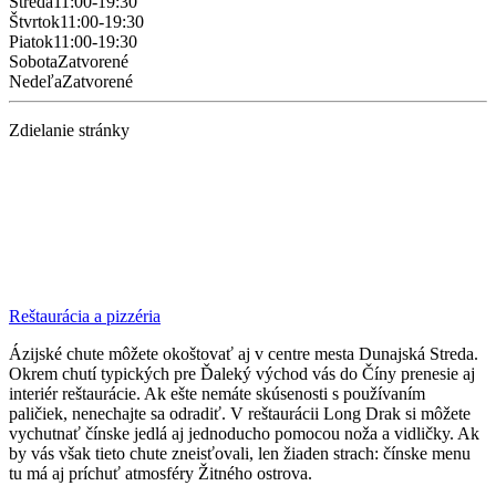
Streda
11:00-19:30
Štvrtok
11:00-19:30
Piatok
11:00-19:30
Sobota
Zatvorené
Nedeľa
Zatvorené
Zdielanie stránky
Reštaurácia a pizzéria
Ázijské chute môžete okoštovať aj v centre mesta Dunajská Streda.
Okrem chutí typických pre Ďaleký východ vás do Číny prenesie aj
interiér reštaurácie. Ak ešte nemáte skúsenosti s používaním
paličiek, nenechajte sa odradiť. V reštaurácii Long Drak si môžete
vychutnať čínske jedlá aj jednoducho pomocou noža a vidličky. Ak
by vás však tieto chute zneisťovali, len žiaden strach: čínske menu
tu má aj príchuť atmosféry Žitného ostrova.