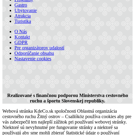
Gastro
Ubytovanie
Atrakcia
Turistika
O Nás
Mesto Šamorín
Kontakt
GDPR
Pre organizátorov udalostí
Odporúčanie obsahu
Šamorín, Január 01
Nastavenie cookies
Festival
Koncert
Realizované s finančnou podporou Ministerstva cestovného
ruchu a športu Slovenskej republiky.
Webová stránka KdeCo.sk spoločnosti Oblastná organizácia
cestovného ruchu Žitný ostrov – Csallóköz používa cookies aby pre
vás zabezpečil ten najlepší zážitok pri používaní webovej stránky.
Niektoré sú nevyhnutné pre fungovanie stránky a niektoré sa
používajú aby sme mohli zbierať štatistické údaje o používaní