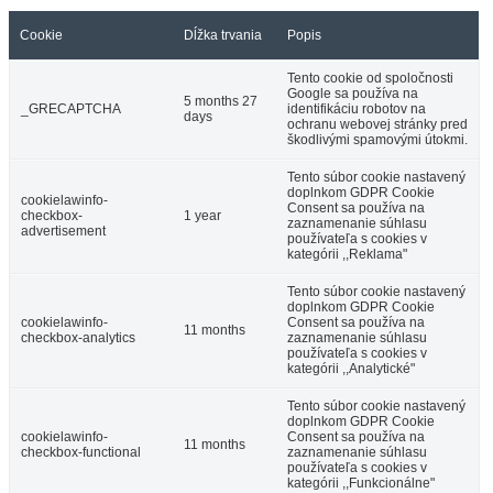
Cookie
Dĺžka trvania
Popis
Vrakúň
Hotel
Tento cookie od spoločnosti
Google sa používa na
5 months 27
_GRECAPTCHA
identifikáciu robotov na
days
ochranu webovej stránky pred
škodlivými spamovými útokmi.
Tento súbor cookie nastavený
doplnkom GDPR Cookie
cookielawinfo-
Consent sa používa na
checkbox-
1 year
zaznamenanie súhlasu
advertisement
používateľa s cookies v
kategórii ,,Reklama"
Tento súbor cookie nastavený
doplnkom GDPR Cookie
cookielawinfo-
Consent sa používa na
11 months
checkbox-analytics
zaznamenanie súhlasu
používateľa s cookies v
kategórii ,,Analytické"
Tento súbor cookie nastavený
doplnkom GDPR Cookie
cookielawinfo-
Consent sa používa na
11 months
checkbox-functional
zaznamenanie súhlasu
používateľa s cookies v
kategórii ,,Funkcionálne"