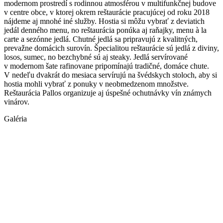
modernom prostredí s rodinnou atmosférou v multifunkčnej budove
v centre obce, v ktorej okrem reštaurácie pracujúcej od roku 2018
nájdeme aj mnohé iné služby. Hostia si môžu vybrať z deviatich
jedál denného menu, no reštaurácia ponúka aj raňajky, menu à la
carte a sezónne jedlá. Chutné jedlá sa pripravujú z kvalitných,
prevažne domácich surovín. Špecialitou reštaurácie sú jedlá z diviny,
losos, sumec, no bezchybné sú aj steaky. Jedlá servírované
v modernom šate rafinovane pripomínajú tradičné, domáce chute.
V nedeľu dvakrát do mesiaca servírujú na švédskych stoloch, aby si
hostia mohli vybrať z ponuky v neobmedzenom množstve.
Reštaurácia Pallos organizuje aj úspešné ochutnávky vín známych
vinárov.
Galéria