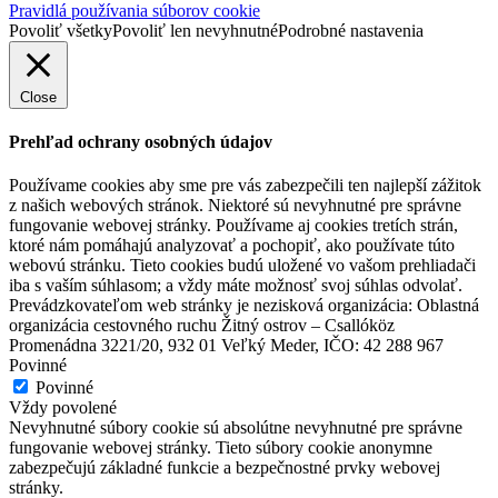
Pravidlá používania súborov cookie
Povoliť všetky
Povoliť len nevyhnutné
Podrobné nastavenia
Close
Prehľad ochrany osobných údajov
Používame cookies aby sme pre vás zabezpečili ten najlepší zážitok
z našich webových stránok. Niektoré sú nevyhnutné pre správne
fungovanie webovej stránky. Používame aj cookies tretích strán,
ktoré nám pomáhajú analyzovať a pochopiť, ako používate túto
webovú stránku. Tieto cookies budú uložené vo vašom prehliadači
iba s vaším súhlasom; a vždy máte možnosť svoj súhlas odvolať.
Prevádzkovateľom web stránky je nezisková organizácia: Oblastná
organizácia cestovného ruchu Žitný ostrov – Csallóköz
Promenádna 3221/20, 932 01 Veľký Meder, IČO: 42 288 967
Povinné
Povinné
Vždy povolené
Nevyhnutné súbory cookie sú absolútne nevyhnutné pre správne
fungovanie webovej stránky. Tieto súbory cookie anonymne
Hotel Amade Château
zabezpečujú základné funkcie a bezpečnostné prvky webovej
stránky.