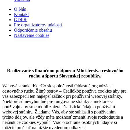
O Nás
Kontakt
GDPR
Pre organizátorov udalostí
Hotel Thermalpark***
Odporúčanie obsahu
Nastavenie cookies
Dunajská Streda
Hotel
Realizované s finančnou podporou Ministerstva cestovného
ruchu a športu Slovenskej republiky.
Webová stránka KdeCo.sk spoločnosti Oblastná organizácia
cestovného ruchu Žitný ostrov – Csallóköz používa cookies aby pre
vás zabezpečil ten najlepší zážitok pri používaní webovej stránky.
Niektoré sú nevyhnutné pre fungovanie stránky a niektoré sa
používajú aby sme mohli zbierať štatistické údaje o používaní
webovej stránky. Žiadame Vás, aby ste súhlasili s používaním
týchto údajov, ale vždy máte možnosť zmeniť svoje rozhodnutie a
nežiaduce cookies vypnúť. Viac o ochrane osobných údajov si
môžete prečítať na nižšie uvedenom odkaze :