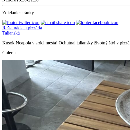
Zdielanie stránky
Reštaurácia a pizzéria
Talianská
Kúsok Neapola v srdci mesta! Ochutnaj taliansky životný štýl v pizzér
Galéria