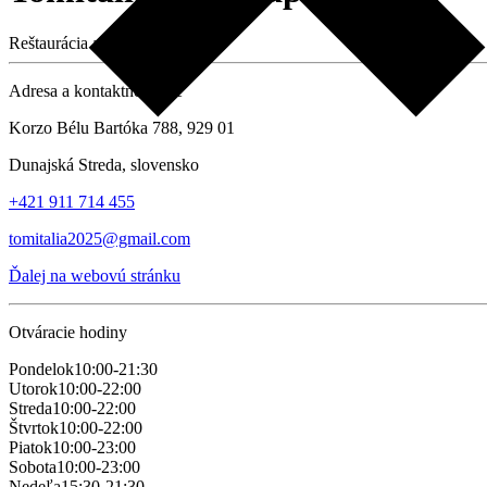
Reštaurácia a pizzéria
Adresa a kontaktné údaje
Korzo Bélu Bartóka 788, 929 01
Dunajská Streda, slovensko
+421 911 714 455
tomitalia2025@gmail.com
Ďalej na webovú stránku
Otváracie hodiny
Pondelok
10:00-21:30
Utorok
10:00-22:00
Streda
10:00-22:00
Štvrtok
10:00-22:00
Piatok
10:00-23:00
Sobota
10:00-23:00
Nedeľa
15:30-21:30