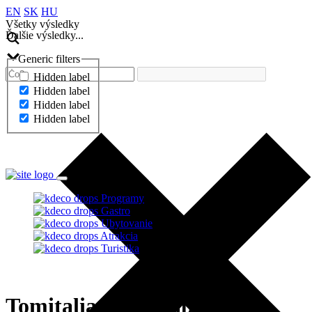
EN
SK
HU
Všetky výsledky
Ďalšie výsledky...
Generic filters
Hidden label
Hidden label
Hidden label
Hidden label
Ďalšie výsledky...
Programy
Gastro
Ubytovanie
Atrakcia
Turistika
Tomitalia pizza napoletana