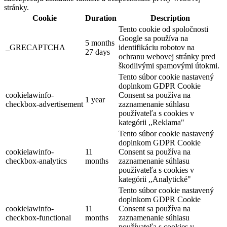
stránky.
Cookie
Duration
Description
Tento cookie od spoločnosti
Google sa používa na
5 months
_GRECAPTCHA
identifikáciu robotov na
27 days
ochranu webovej stránky pred
škodlivými spamovými útokmi.
Tento súbor cookie nastavený
doplnkom GDPR Cookie
cookielawinfo-
Consent sa používa na
1 year
checkbox-advertisement
zaznamenanie súhlasu
používateľa s cookies v
kategórii ,,Reklama"
Tento súbor cookie nastavený
doplnkom GDPR Cookie
cookielawinfo-
11
Consent sa používa na
checkbox-analytics
months
zaznamenanie súhlasu
používateľa s cookies v
kategórii ,,Analytické"
Tento súbor cookie nastavený
doplnkom GDPR Cookie
cookielawinfo-
11
Consent sa používa na
checkbox-functional
months
zaznamenanie súhlasu
používateľa s cookies v