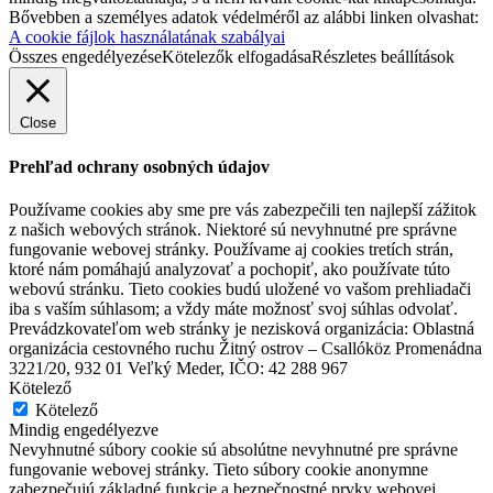
Bővebben a személyes adatok védelméről az alábbi linken olvashat:
A cookie fájlok használatának szabályai
Összes engedélyezése
Kötelezők elfogadása
Részletes beállítások
Close
Prehľad ochrany osobných údajov
Používame cookies aby sme pre vás zabezpečili ten najlepší zážitok
z našich webových stránok. Niektoré sú nevyhnutné pre správne
fungovanie webovej stránky. Používame aj cookies tretích strán,
ktoré nám pomáhajú analyzovať a pochopiť, ako používate túto
webovú stránku. Tieto cookies budú uložené vo vašom prehliadači
iba s vaším súhlasom; a vždy máte možnosť svoj súhlas odvolať.
Prevádzkovateľom web stránky je nezisková organizácia: Oblastná
organizácia cestovného ruchu Žitný ostrov – Csallóköz Promenádna
3221/20, 932 01 Veľký Meder, IČO: 42 288 967
Kötelező
Kötelező
Mindig engedélyezve
Nevyhnutné súbory cookie sú absolútne nevyhnutné pre správne
fungovanie webovej stránky. Tieto súbory cookie anonymne
zabezpečujú základné funkcie a bezpečnostné prvky webovej