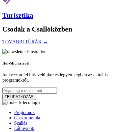
Turisztika
Csodák a Csallóközben
TOVÁBBI TÚRÁK →
Duna mentén biciklivel
Hol-Mit hírlevél
Iratkozzon fel hírlevelünkre és legyen képben az aktuális
programokról.
64 km,
Kerékpártúra
FELIRATKOZÁS
Vízitúra a Vág folyón
Programok
Gasztronómia
Szállás
23 km,
Vizi túra
Látnivalók