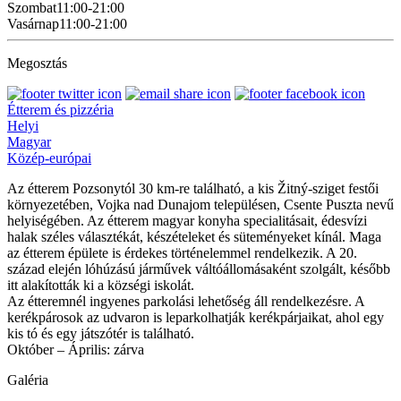
Szombat
11:00-21:00
Vasárnap
11:00-21:00
Megosztás
Étterem és pizzéria
Helyi
Magyar
Közép-európai
Az étterem Pozsonytól 30 km-re található, a kis Žitný-sziget festői
környezetében, Vojka nad Dunajom településen, Csente Puszta nevű
helyiségében. Az étterem magyar konyha specialitásait, édesvízi
halak széles választékát, készételeket és süteményeket kínál. Maga
az étterem épülete is érdekes történelemmel rendelkezik. A 20.
század elején lóhúzású járművek váltóállomásaként szolgált, később
itt alakították ki a községi iskolát.
Az étteremnél ingyenes parkolási lehetőség áll rendelkezésre. A
kerékpárosok az udvaron is leparkolhatják kerékpárjaikat, ahol egy
kis tó és egy játszótér is található.
Október – Április: zárva
Galéria