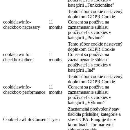
kategórii ,,Funkcionálne"
Tento súbor cookie nastavený
doplnkom GDPR Cookie
cookielawinfo-
11
Consent sa používa na
checkbox-necessary
months
zaznamenanie súhlasu
používateľa s cookies v
kategórii ,,Povinné"
Tento súbor cookie nastavený
doplnkom GDPR Cookie
cookielawinfo-
11
Consent sa používa na
checkbox-others
months
zaznamenanie súhlasu
používateľa s cookies v
kategórii ,,Iné"
Tento súbor cookie nastavený
doplnkom GDPR Cookie
cookielawinfo-
11
Consent sa používa na
checkbox-performance
months
zaznamenanie súhlasu
používateľa s cookies v
kategórii ,,Výkonné"
Zaznamená predvolený stav
tlačidla príslušnej kategórie a
CookieLawInfoConsent
1 year
stav CCPA. Funguje iba v
koordinácii s primárnym
súborom cookie.