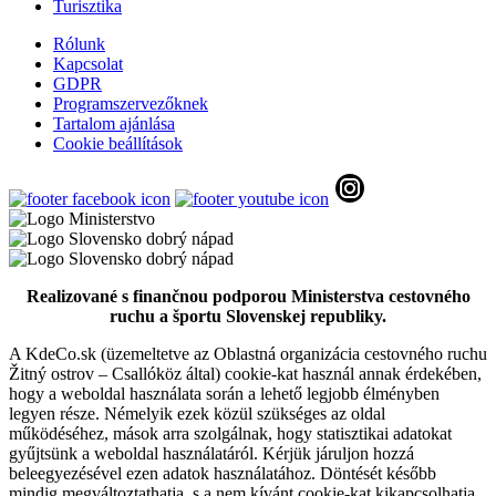
Turisztika
Rólunk
Kapcsolat
Termál túra
GDPR
Programszervezőknek
Tartalom ajánlása
Cookie beállítások
99 km,
Városnézés
Szigetköz – Csallóköz biciklitúra
Realizované s finančnou podporou Ministerstva cestovného
228 km,
Kerékpártúra
ruchu a športu Slovenskej republiky.
A KdeCo.sk (üzemeltetve az Oblastná organizácia cestovného ruchu
Žitný ostrov – Csallóköz által) cookie-kat használ annak érdekében,
hogy a weboldal használata során a lehető legjobb élményben
legyen része. Némelyik ezek közül szükséges az oldal
működéséhez, mások arra szolgálnak, hogy statisztikai adatokat
gyűjtsünk a weboldal használatáról. Kérjük járuljon hozzá
beleegyezésével ezen adatok használatához. Döntését később
mindig megváltoztathatja, s a nem kívánt cookie-kat kikapcsolhatja.