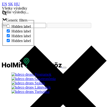
EN
SK
HU
Všetky výsledky
Ďalšie výsledky...
Generic filters
Hidden label
Hidden label
Hidden label
Hidden label
Ďalšie výsledky...
Programok
Gasztronómia
Szállás
Látnivalók
Turisztika