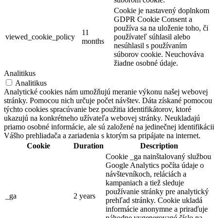
Cookie je nastavený doplnkom
GDPR Cookie Consent a
používa sa na uloženie toho, či
11
viewed_cookie_policy
používateľ súhlasil alebo
months
nesúhlasil s používaním
súborov cookie. Neuchováva
žiadne osobné údaje.
Analitikus
Analitikus
Analytické cookies nám umožňujú meranie výkonu našej webovej
stránky. Pomocou nich určuje počet návštev. Dáta získané pomocou
týchto cookies spracúvanie bez použitia identifikátorov, ktoré
ukazujú na konkrétneho užívateľa webovej stránky. Neukladajú
priamo osobné informácie, ale sú založené na jedinečnej identifikácii
Vášho prehliadača a zariadenia s ktorým sa pripájate na internet.
Cookie
Duration
Description
Cookie _ga nainštalovaný službou
Google Analytics počíta údaje o
návštevníkoch, reláciách a
kampaniach a tiež sleduje
používanie stránky pre analytický
_ga
2 years
prehľad stránky. Cookie ukladá
informácie anonymne a priraďuje
náhodne vygenerované číslo na