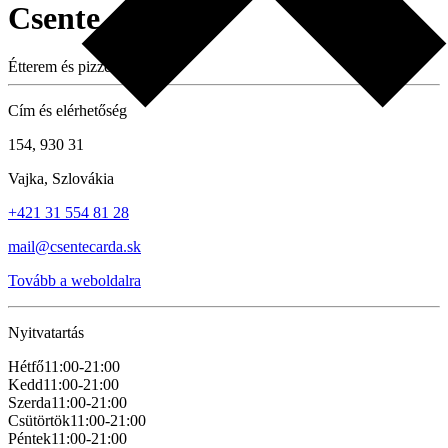
Csente csárda
Étterem és pizzéria
Cím és elérhetőség
154, 930 31
Vajka, Szlovákia
+421 31 554 81 28
mail@csentecarda.sk
Tovább a weboldalra
Nyitvatartás
Hétfő
11:00-21:00
Kedd
11:00-21:00
Szerda
11:00-21:00
Csütörtök
11:00-21:00
Péntek
11:00-21:00