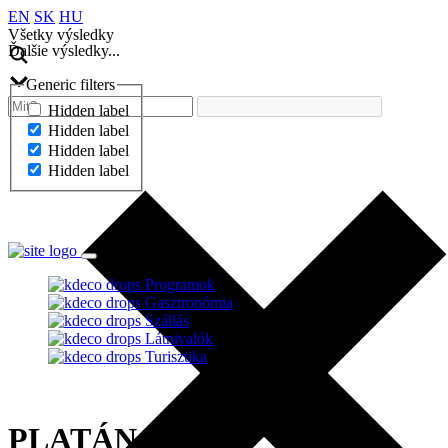
EN
SK
HU
Všetky výsledky
Ďalšie výsledky...
Generic filters
Hidden label
Hidden label
Hidden label
Hidden label
Ďalšie výsledky...
Programok
Gasztronómia
Szállás
Látnivalók
Turisztika
PLATÁN panzió