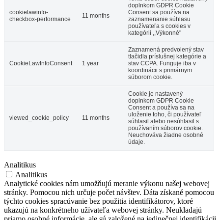
doplnkom GDPR Cookie
cookielawinfo-
Consent sa používa na
11 months
checkbox-performance
zaznamenanie súhlasu
používateľa s cookies v
kategórii ,,Výkonné"
Zaznamená predvolený stav
tlačidla príslušnej kategórie a
CookieLawInfoConsent
1 year
stav CCPA. Funguje iba v
koordinácii s primárnym
súborom cookie.
Cookie je nastavený
doplnkom GDPR Cookie
Consent a používa sa na
uloženie toho, či používateľ
viewed_cookie_policy
11 months
súhlasil alebo nesúhlasil s
používaním súborov cookie.
Neuchováva žiadne osobné
údaje.
Analitikus
Analitikus
Analytické cookies nám umožňujú meranie výkonu našej webovej
stránky. Pomocou nich určuje počet návštev. Dáta získané pomocou
týchto cookies spracúvanie bez použitia identifikátorov, ktoré
ukazujú na konkrétneho užívateľa webovej stránky. Neukladajú
priamo osobné informácie, ale sú založené na jedinečnej identifikácii