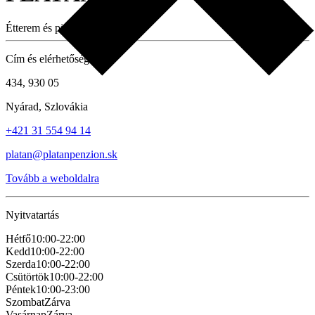
Étterem és pizzéria
Cím és elérhetőség
434, 930 05
Nyárad, Szlovákia
+421 31 554 94 14
platan@platanpenzion.sk
Tovább a weboldalra
Nyitvatartás
Hétfő
10:00-22:00
Kedd
10:00-22:00
Szerda
10:00-22:00
Csütörtök
10:00-22:00
Péntek
10:00-23:00
Szombat
Zárva
Vasárnap
Zárva