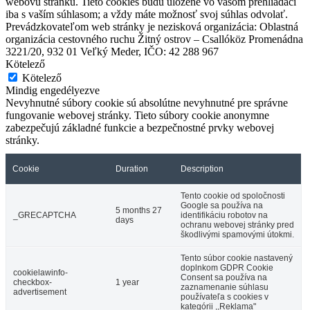
webovú stránku. Tieto cookies budú uložené vo vašom prehliadači
iba s vaším súhlasom; a vždy máte možnosť svoj súhlas odvolať.
Prevádzkovateľom web stránky je nezisková organizácia: Oblastná
Kis Esti Zene
organizácia cestovného ruchu Žitný ostrov – Csallóköz Promenádna
3221/20, 932 01 Veľký Meder, IČO: 42 288 967
Kötelező
Kötelező
Somorja, Július 17
Mindig engedélyezve
Nevyhnutné súbory cookie sú absolútne nevyhnutné pre správne
Fesztivál
Koncert
fungovanie webovej stránky. Tieto súbory cookie anonymne
zabezpečujú základné funkcie a bezpečnostné prvky webovej
stránky.
Thermalpark Dunaszerdahely
Cookie
Duration
Description
Dunaszerdahely, Január 01
Tento cookie od spoločnosti
Google sa používa na
5 months 27
_GRECAPTCHA
identifikáciu robotov na
days
ochranu webovej stránky pred
škodlivými spamovými útokmi.
Dunaszerhahely Város
Tento súbor cookie nastavený
doplnkom GDPR Cookie
cookielawinfo-
Consent sa používa na
checkbox-
1 year
zaznamenanie súhlasu
advertisement
Dunaszerdahely, Január 01
používateľa s cookies v
kategórii ,,Reklama"