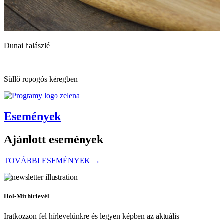
Dunai halászlé
Süllő ropogós kéregben
Események
Ajánlott események
TOVÁBBI ESEMÉNYEK →
POMLÉ Fesztivál
Hol-Mit hírlevél
Iratkozzon fel hírlevelünkre és legyen képben az aktuális