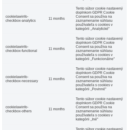
Tento súbor cookie nastavený
doplnkom GDPR Cookie
Ingyenes SHUTTLE BUS
cookielawinfo-
Consent sa používa na
11 months
checkbox-analytics
zaznamenanie súhlasu
používateľa s cookies v
kategórii ,,Analytické"
Nagymegyer, Június 16
Tento súbor cookie nastavený
doplnkom GDPR Cookie
cookielawinfo-
Consent sa používa na
11 months
checkbox-functional
zaznamenanie súhlasu
používateľa s cookies v
kategórii ,,Funkcionálne"
Tento súbor cookie nastavený
doplnkom GDPR Cookie
cookielawinfo-
Consent sa používa na
11 months
checkbox-necessary
zaznamenanie súhlasu
používateľa s cookies v
kategórii ,,Povinné"
Tento súbor cookie nastavený
doplnkom GDPR Cookie
cookielawinfo-
Consent sa používa na
11 months
checkbox-others
zaznamenanie súhlasu
používateľa s cookies v
kategórii ,,Iné"
Tento súbor cookie nastavený