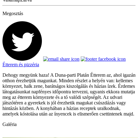
Megosztás
Étterem és pizzéria
Dehogy megyünk haza! A Duna-parti Platán Étterem az, ahol igazán
otthon érezhetjük magunkat. Minden részlet a helyén van: kellemes
környezet, halk zene, barátságos kiszolgálás és házias ízek. Érdemes
látogatásunkat napfényes időpontra tervezni, ugyanis ekkora mutatja
meg az étterem környezete és a tó valódi szépségét. Az udvari
játszótéren a gyerekek is jól érezhetik magukat csúszdázás vagy
hintázás közben. A konyhában a házias receptek uralkodnak,
amelyek kóstolása után az ínyencek is elismerően csettintenek majd.
Galéria