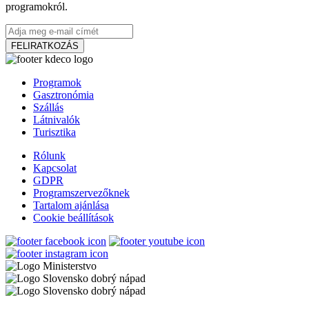
programokról.
Somorja, Augusztus 28
Fesztivál
Gyerekprogramok
FELIRATKOZÁS
Szent István Napok Somorján
Programok
Gasztronómia
Szállás
Látnivalók
Somorja, Augusztus 14
Turisztika
Fesztivál
Gyerekprogramok
Rólunk
Kapcsolat
GDPR
Programszervezőknek
Események az x-bionic sphere-ben 2026
Tartalom ajánlása
Cookie beállítások
Somorja, Február 20
Fesztivál
Gyerekprogramok
Bodzafesztivál