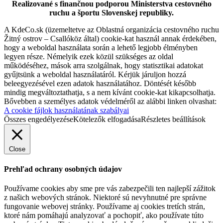
Realizované s finančnou podporou Ministerstva cestovného
ruchu a športu Slovenskej republiky.
A KdeCo.sk (üzemeltetve az Oblastná organizácia cestovného ruchu
Keszölcés, Szeptember 05
Žitný ostrov – Csallóköz által) cookie-kat használ annak érdekében,
hogy a weboldal használata során a lehető legjobb élményben
Fesztivál
Gyerekprogramok
legyen része. Némelyik ezek közül szükséges az oldal
működéséhez, mások arra szolgálnak, hogy statisztikai adatokat
gyűjtsünk a weboldal használatáról. Kérjük járuljon hozzá
Somorja város
beleegyezésével ezen adatok használatához. Döntését később
mindig megváltoztathatja, s a nem kívánt cookie-kat kikapcsolhatja.
Bővebben a személyes adatok védelméről az alábbi linken olvashat:
A cookie fájlok használatának szabályai
Somorja, Január 01
Összes engedélyezése
Kötelezők elfogadása
Részletes beállítások
Fesztivál
Gyerekprogramok
Close
Katonai múzeum
Prehľad ochrany osobných údajov
Používame cookies aby sme pre vás zabezpečili ten najlepší zážitok
z našich webových stránok. Niektoré sú nevyhnutné pre správne
Dióspatony, Február 01
fungovanie webovej stránky. Používame aj cookies tretích strán,
ktoré nám pomáhajú analyzovať a pochopiť, ako používate túto
Gyerekprogramok