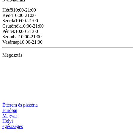
Hétfő
10:00-21:00
Kedd
10:00-21:00
Szerda
10:00-21:00
Csütörtök
10:00-21:00
Péntek
10:00-21:00
Szombat
10:00-21:00
Vasárnap
10:00-21:00
Megosztás
Étterem és pizzéria
Európai
Magyar
Helyi
egészséges