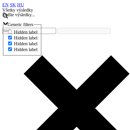
EN
SK
HU
Všetky výsledky
Ďalšie výsledky...
Generic filters
Hidden label
Hidden label
Hidden label
Hidden label
Ďalšie výsledky...