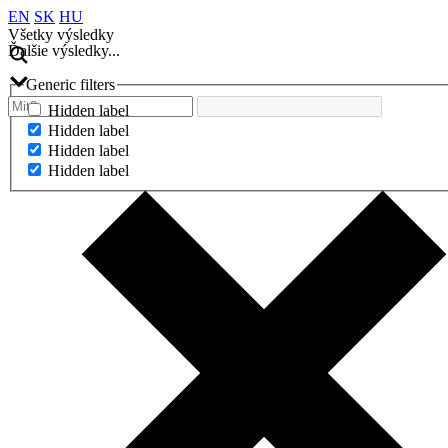
EN
SK
HU
Všetky výsledky
Ďalšie výsledky...
Generic filters
Hidden label
Hidden label
Hidden label
Hidden label
Ďalšie výsledky...