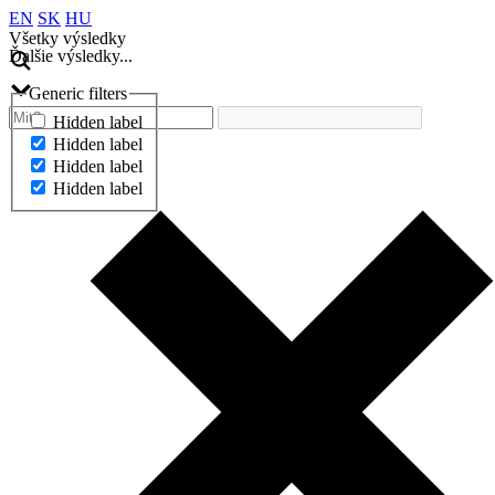
EN
SK
HU
Všetky výsledky
Ďalšie výsledky...
Generic filters
Hidden label
Hidden label
Hidden label
Hidden label
Ďalšie výsledky...