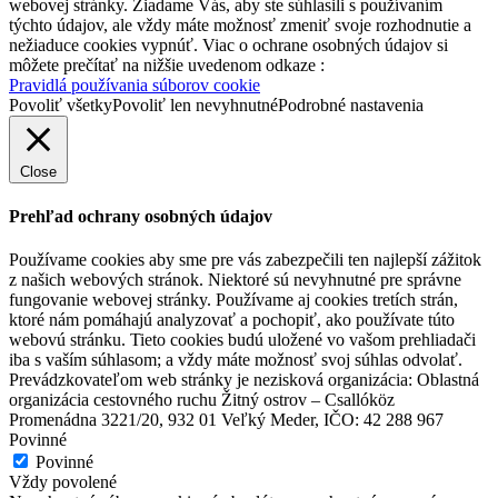
webovej stránky. Žiadame Vás, aby ste súhlasili s používaním
týchto údajov, ale vždy máte možnosť zmeniť svoje rozhodnutie a
nežiaduce cookies vypnúť. Viac o ochrane osobných údajov si
môžete prečítať na nižšie uvedenom odkaze :
Pravidlá používania súborov cookie
Povoliť všetky
Povoliť len nevyhnutné
Podrobné nastavenia
Close
Prehľad ochrany osobných údajov
Používame cookies aby sme pre vás zabezpečili ten najlepší zážitok
z našich webových stránok. Niektoré sú nevyhnutné pre správne
fungovanie webovej stránky. Používame aj cookies tretích strán,
ktoré nám pomáhajú analyzovať a pochopiť, ako používate túto
webovú stránku. Tieto cookies budú uložené vo vašom prehliadači
iba s vaším súhlasom; a vždy máte možnosť svoj súhlas odvolať.
Prevádzkovateľom web stránky je nezisková organizácia: Oblastná
organizácia cestovného ruchu Žitný ostrov – Csallóköz
Promenádna 3221/20, 932 01 Veľký Meder, IČO: 42 288 967
Povinné
Povinné
Vždy povolené