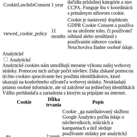
tlačidla príslušnej kategórie a stav
CookieLawInfoConsent
1 year
CCPA. Funguje iba v koordinácii
s primárnym súborom cookie.
Cookie je nastavený doplnkom
GDPR Cookie Consent a používa
11
sa na uloženie toho, či používateľ
viewed_cookie_policy
months
súhlasil alebo nesúhlasil s
používaním súborov cookie.
Neuchováva žiadne osobné údaje.
Analytické
Analytické
Analytické cookies nám umožňujú meranie výkonu našej webovej
stránky. Pomocou nich určuje počet návštev. Dáta získané pomocou
týchto cookies spracúvanie bez použitia identifikátorov, ktoré
ukazujú na konkrétneho užívateľa webovej stránky. Neukladajú
priamo osobné informácie, ale sú založené na jedinečnej identifikácii
Vášho prehliadača a zariadenia s ktorým sa pripájate na internet.
Dĺžka
Cookie
Popis
trvania
Cookie _ga nainštalovaný službou
Google Analytics počíta údaje o
návštevníkoch, reláciách a
kampaniach a tiež sleduje
používanie stránky pre analytický
_ga
2 years