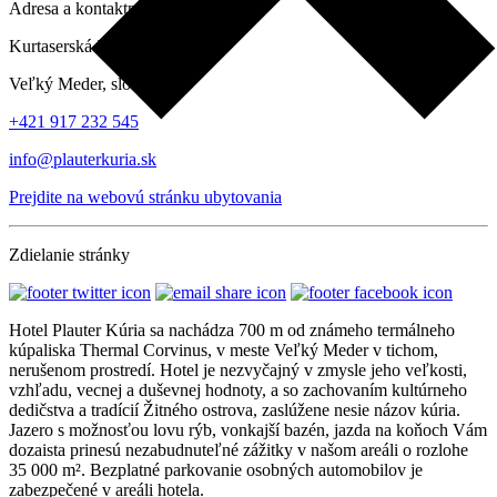
Adresa a kontaktné údaje
Kurtaserská 3369, 932 01
Veľký Meder, slovensko
+421 917 232 545
info@plauterkuria.sk
Prejdite na webovú stránku ubytovania
Zdielanie stránky
Hotel Plauter Kúria sa nachádza 700 m od známeho termálneho
kúpaliska Thermal Corvinus, v meste Veľký Meder v tichom,
nerušenom prostredí. Hotel je nezvyčajný v zmysle jeho veľkosti,
vzhľadu, vecnej a duševnej hodnoty, a so zachovaním kultúrneho
dedičstva a tradícií Žitného ostrova, zaslúžene nesie názov kúria.
Jazero s možnosťou lovu rýb, vonkajší bazén, jazda na koňoch Vám
dozaista prinesú nezabudnuteľné zážitky v našom areáli o rozlohe
35 000 m². Bezplatné parkovanie osobných automobilov je
zabezpečené v areáli hotela.