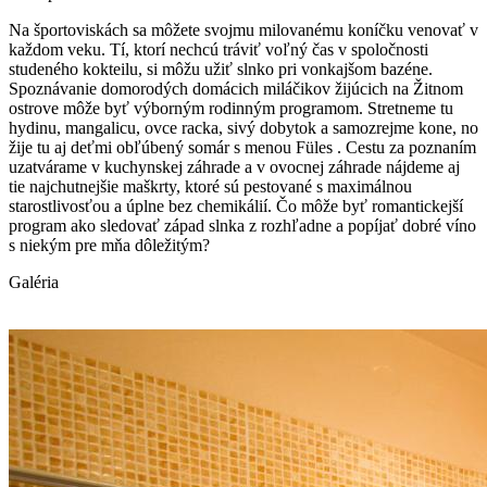
Na športoviskách sa môžete svojmu milovanému koníčku venovať v
každom veku. Tí, ktorí nechcú tráviť voľný čas v spoločnosti
studeného kokteilu, si môžu užiť slnko pri vonkajšom bazéne.
Spoznávanie domorodých domácich miláčikov žijúcich na Žitnom
ostrove môže byť výborným rodinným programom. Stretneme tu
hydinu, mangalicu, ovce racka, sivý dobytok a samozrejme kone, no
žije tu aj deťmi obľúbený somár s menou Füles . Cestu za poznaním
uzatvárame v kuchynskej záhrade a v ovocnej záhrade nájdeme aj
tie najchutnejšie maškrty, ktoré sú pestované s maximálnou
starostlivosťou a úplne bez chemikálií. Čo môže byť romantickejší
program ako sledovať západ slnka z rozhľadne a popíjať dobré víno
s niekým pre mňa dôležitým?
Galéria