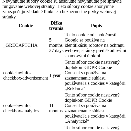
Nevyhnutné súbory cookie sú absolútne nevyhnutné pre správne
fungovanie webovej stránky. Tieto súbory cookie anonymne
zabezpečujú základné funkcie a bezpečnostné prvky webovej
stránky.
Dĺžka
Cookie
Popis
trvania
Tento cookie od spoločnosti
5
Google sa používa na
_GRECAPTCHA
months
identifikáciu robotov na ochranu
27 days
webovej stránky pred škodlivými
spamovými útokmi.
Tento súbor cookie nastavený
doplnkom GDPR Cookie
cookielawinfo-
Consent sa používa na
1 year
checkbox-advertisement
zaznamenanie súhlasu
používateľa s cookies v kategórii
,,Reklama"
Tento súbor cookie nastavený
doplnkom GDPR Cookie
cookielawinfo-
11
Consent sa používa na
checkbox-analytics
months
zaznamenanie súhlasu
používateľa s cookies v kategórii
,,Analytické"
Tento súbor cookie nastavený