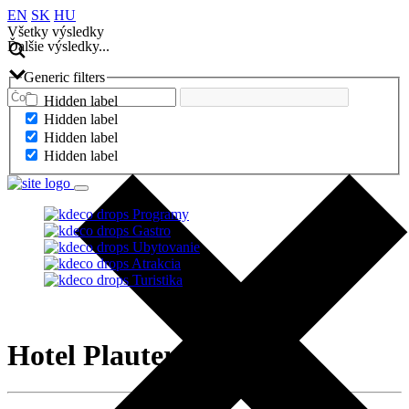
EN
SK
HU
Všetky výsledky
Ďalšie výsledky...
Generic filters
Hidden label
Hidden label
Hidden label
Hidden label
Programy
Gastro
Ubytovanie
Atrakcia
Turistika
Hotel Plauter Kúria