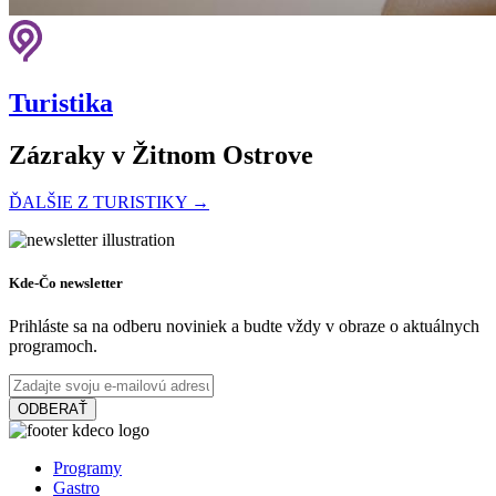
Turistika
Zázraky v Žitnom Ostrove
ĎALŠIE Z TURISTIKY →
Na bicykli pri Dunaji
Kde-Čo newsletter
Prihláste sa na odberu noviniek a budte vždy v obraze o aktuálnych
programoch.
64 km,
Cyklovýlet
ODBERAŤ
Cyklotúra Szigetköz-Žitný ostrov
Programy
Gastro