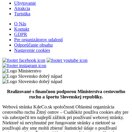
Ubytovanie
228 km,
Cyklovýlet
Atrakcia
Turistika
O Nás
Kontakt
Vodná túra na rieke Váh
GDPR
Pre organizátorov udalostí
Odporúčanie obsahu
Nastavenie cookies
23 km,
Vodná túra
Termálna túra
Realizované s finančnou podporou Ministerstva cestovného
99 km,
Prehliadka mesta
ruchu a športu Slovenskej republiky.
Webová stránka KdeCo.sk spoločnosti Oblastná organizácia
cestovného ruchu Žitný ostrov – Csallóköz používa cookies aby pre
vás zabezpečil ten najlepší zážitok pri používaní webovej stránky.
Niektoré sú nevyhnutné pre fungovanie stránky a niektoré sa
používajú aby sme mohli zbierať štatistické údaje o používaní