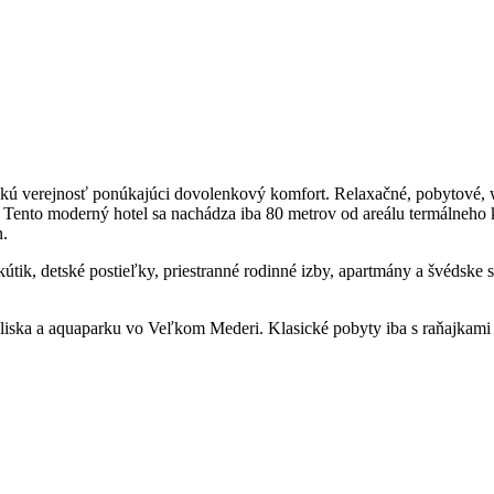
okú verejnosť ponúkajúci dovolenkový komfort. Relaxačné, pobytové, w
Tento moderný hotel sa nachádza iba 80 metrov od areálu termálneho k
n.
ik, detské postieľky, priestranné rodinné izby, apartmány a švédske st
iska a aquaparku vo Veľkom Mederi. Klasické pobyty iba s raňajkami 