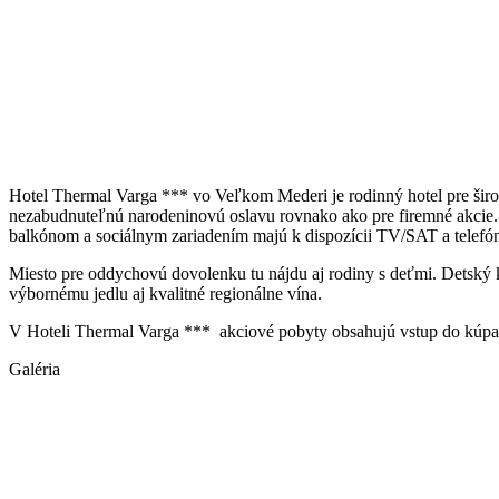
Hotel Thermal Varga *** vo Veľkom Mederi je rodinný hotel pre šir
nezabudnuteľnú narodeninovú oslavu rovnako ako pre firemné akcie. 
balkónom a sociálnym zariadením majú k dispozícii TV/SAT a telefó
Miesto pre oddychovú dovolenku tu nájdu aj rodiny s deťmi. Detský kút
výbornému jedlu aj kvalitné regionálne vína.
V Hoteli Thermal Varga *** akciové pobyty obsahujú vstup do kúpal
Galéria